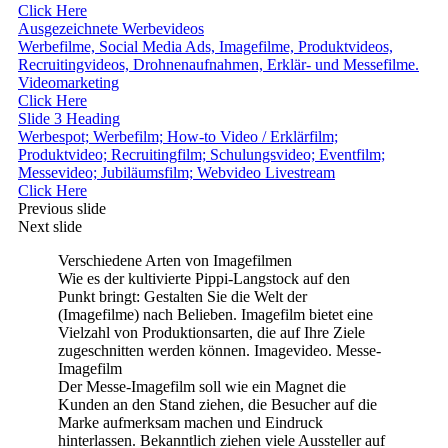
Click Here
Ausgezeichnete Werbevideos
Werbefilme, Social Media Ads, Imagefilme, Produktvideos,
Recruitingvideos, Drohnenaufnahmen, Erklär- und Messefilme.
Videomarketing
Click Here
Slide 3 Heading
Werbespot; Werbefilm; How-to Video / Erklärfilm;
Produktvideo; Recruitingfilm; Schulungsvideo; Eventfilm;
Messevideo; Jubiläumsfilm; Webvideo Livestream
Click Here
Previous slide
Next slide
Verschiedene Arten von Imagefilmen
Wie es der kultivierte Pippi-Langstock auf den
Punkt bringt: Gestalten Sie die Welt der
(Imagefilme) nach Belieben. Imagefilm bietet eine
Vielzahl von Produktionsarten, die auf Ihre Ziele
zugeschnitten werden können. Imagevideo. Messe-
Imagefilm
Der Messe-Imagefilm soll wie ein Magnet die
Kunden an den Stand ziehen, die Besucher auf die
Marke aufmerksam machen und Eindruck
hinterlassen. Bekanntlich ziehen viele Aussteller auf