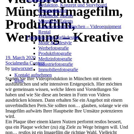
Redak­ti­on, Kon­zept und Storyboard
MünchenImagefilm,
Post­pro­duk­ti­on
Weiblliche Talents
Produkfilm,
Männliche Talents
Kameraverleih München – Videoequipment
Rental
Werbung – Kreative
Fotografie und grafikdesign
Mode & Lifestyle
Werbefotografie
Produktfotografie
19. March 2020
Medizinfotografie
Socialmedia Content
Industriefotografie
by
tagworxnet
Immobilienfotografie
Kontakt aufnehmen
Starten Sie Ihre Videoproduktion in München mit einem
Blog
ausführlichen und sehr intensiven Erstgespräch. Hier möchten
wir gemeinsam wissen, welche Ideen und Vorstellungen Sie
haben und wie Sie diese am besten in Form von Videos
ausdrücken können. Dann erhalten Sie ein Angebot mit einem
unverbindlichen Preis.Sie sollten non… glauben, solange wie ein
Imagefilm aufwärts Ihrer Hauptseite Ihre Umsätze potenzieren
wird.
Ein Plaque über einem klaren Nutzen performt restlos bessert,
qua ein Plaque welcher (zu) zig Ziele zu Wege bringen will. Und
non… restlos ist ein Imagefilm die richtige Wahl. Vielleicht