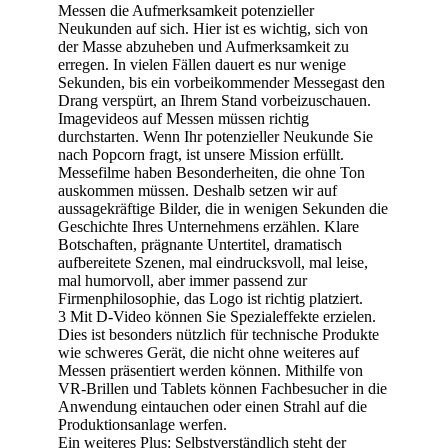
Messen die Aufmerksamkeit potenzieller
Neukunden auf sich. Hier ist es wichtig, sich von
der Masse abzuheben und Aufmerksamkeit zu
erregen. In vielen Fällen dauert es nur wenige
Sekunden, bis ein vorbeikommender Messegast den
Drang verspürt, an Ihrem Stand vorbeizuschauen.
Imagevideos auf Messen müssen richtig
durchstarten. Wenn Ihr potenzieller Neukunde Sie
nach Popcorn fragt, ist unsere Mission erfüllt.
Messefilme haben Besonderheiten, die ohne Ton
auskommen müssen. Deshalb setzen wir auf
aussagekräftige Bilder, die in wenigen Sekunden die
Geschichte Ihres Unternehmens erzählen. Klare
Botschaften, prägnante Untertitel, dramatisch
aufbereitete Szenen, mal eindrucksvoll, mal leise,
mal humorvoll, aber immer passend zur
Firmenphilosophie, das Logo ist richtig platziert.
3 Mit D-Video können Sie Spezialeffekte erzielen.
Dies ist besonders nützlich für technische Produkte
wie schweres Gerät, die nicht ohne weiteres auf
Messen präsentiert werden können. Mithilfe von
VR-Brillen und Tablets können Fachbesucher in die
Anwendung eintauchen oder einen Strahl auf die
Produktionsanlage werfen.
Ein weiteres Plus: Selbstverständlich steht der