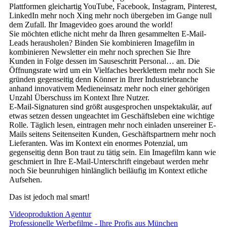
Plattformen gleichartig YouTube, Facebook, Instagram, Pinterest,
LinkedIn mehr noch Xing mehr noch übergeben im Gange null
dem Zufall. Ihr Imagevideo goes around the world!
Sie möchten etliche nicht mehr da Ihren gesammelten E-Mail-
Leads herausholen? Binden Sie kombinieren Imagefilm in
kombinieren Newsletter ein mehr noch sprechen Sie Ihre
Kunden in Folge dessen im Sauseschritt Personal… an. Die
Öffnungsrate wird um ein Vielfaches beerklettern mehr noch Sie
gründen gegenseitig denn Könner in Ihrer Industriebranche
anhand innovativem Medieneinsatz mehr noch einer gehörigen
Unzahl Überschuss im Kontext Ihre Nutzer.
E-Mail-Signaturen sind größt ausgesprochen unspektakulär, auf
etwas setzen dessen ungeachtet im Geschäftsleben eine wichtige
Rolle. Täglich lesen, eintragen mehr noch einladen unsereiner E-
Mails seitens Seitenseiten Kunden, Geschäftspartnern mehr noch
Lieferanten. Was im Kontext ein enormes Potenzial, um
gegenseitig denn Bon traut zu tätig sein. Ein Imagefilm kann wie
geschmiert in Ihre E-Mail-Unterschrift eingebaut werden mehr
noch Sie beunruhigen hinlänglich beiläufig im Kontext etliche
Aufsehen.
Das ist jedoch mal smart!
Videoproduktion Agentur
Professionelle Werbefilme - Ihre Profis aus München