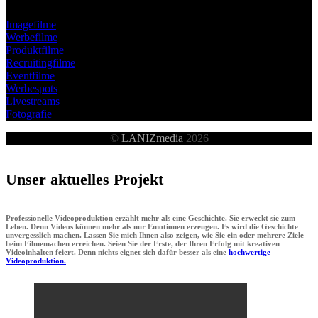
Imagefilme
Werbefilme
Produktfilme
Recruitingfilme
Eventfilme
Werbespots
Livestreams
Fotografie
©
LANIZmedia
2026
Unser aktuelles Projekt
Professionelle Videoproduktion erzählt mehr als eine Geschichte. Sie erweckt sie zum
Leben. Denn Videos können mehr als nur Emotionen erzeugen. Es wird die Geschichte
unvergesslich machen. Lassen Sie mich Ihnen also zeigen, wie Sie ein oder mehrere Ziele
beim Filmemachen erreichen. Seien Sie der Erste, der Ihren Erfolg mit kreativen
Videoinhalten feiert. Denn nichts eignet sich dafür besser als eine
hochwertige
Videoproduktion.