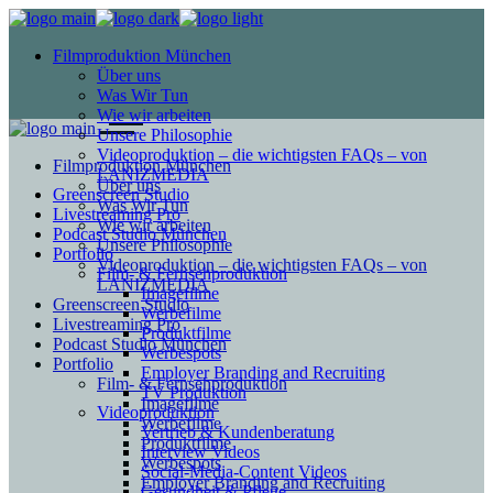
Filmproduktion München
Über uns
Was Wir Tun
Wie wir arbeiten
Unsere Philosophie
Videoproduktion – die wichtigsten FAQs – von
Filmproduktion München
LANIZMEDIA
Über uns
Greenscreen Studio
Was Wir Tun
Livestreaming Pro
Wie wir arbeiten
Podcast Studio München
Unsere Philosophie
Portfolio
Videoproduktion – die wichtigsten FAQs – von
Film- & Fernsehproduktion
LANIZMEDIA
Imagefilme
Greenscreen Studio
Werbefilme
Livestreaming Pro
Produktfilme
Podcast Studio München
Werbespots
Portfolio
Employer Branding and Recruiting
Film- & Fernsehproduktion
TV Produktion
Imagefilme
Videoproduktion
Werbefilme
Vertrieb & Kundenberatung
Produktfilme
Interview Videos
Werbespots
Social-Media-Content Videos
Employer Branding and Recruiting
Gesundheit & Pflege