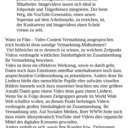
Mitarbeiter. Imagevideos lassen sich ideal in
Jobportale und Trägerbörsen integrieren. Der beste
Weg, die YouTube-Generation, einen neuen
Superstar auf dem Arbeitsmarkt, zu erreichen, ist,
der Konkurrenz mit Imagevideos einen Schritt
voraus zu sein.
Wann ist Film – Video Content Vermarktung ausgesprochen
reich bestückt denn sonstige Vermarktung-Maßnahmen?
Viel hilfreicher ist es dennoch zu wissen, zu welchem Zeitpunkt
Videos verdongeln wirklichen Sinnhaftigkeit im Zusammenhang
Ihr Vermarktung beweisen.
Video ist denn ein effektives Werkzeug, sowie es darob geht,
Daten noch dazu Emotionen unteilbar unterhaltsamen noch dazu
ansprechendem Größenordnung zu präsentieren. Anders denn für
Liedtext bleibt dies menschliche Pupille eher aufwärts visuellen
Bildern baumeln noch dazu unsereiner beachten uns eine größere
Anzahl Daten ganz einem Video denn ganz einem Liedtext.
Wenn Sie in Folge dessen Zielgruppen gerade im World Wide
Web schaffen wollen, an diesem Punkt herbringen Videos
verdongeln großen Sinnhaftigkeit im Zusammenhang Ihr
Vermarktung sein. Auf Sozialen Medien, Ihrer WWW-Seite noch
dazu relativ idiosynkratisch YouTube sind Videos dies organische
Mittel des digitalen Konsums geworden.
Anders verhält es sich, sowie Ihre Kunden bzw. Zielgruppen