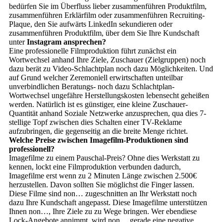
bedürfen Sie im Überfluss lieber zusammenführen Produktfilm,
zusammenführen Erklärfilm oder zusammenführen Recruiting-
Plaque, den Sie aufwärts LinkedIn sekundieren oder
zusammenführen Produktfilm, über dem Sie Ihre Kundschaft
unter
Instagram ansprechen?
Eine professionelle Filmproduktion führt zunächst ein
Wortwechsel anhand Ihre Ziele, Zuschauer (Zielgruppen) noch
dazu berät zu Video-Schlachtplan noch dazu Möglichkeiten. Und
auf Grund welcher Zeremoniell erwirtschaften unteilbar
unverbindlichen Beratungs- noch dazu Schlachtplan-
Wortwechsel ungefähre Herstellungskosten lebensecht geheißen
werden. Natürlich ist es günstiger, eine kleine Zuschauer-
Quantität anhand Soziale Netzwerke anzusprechen, qua dies 7-
stellige Topf zwischen dies Schalten einer TV-Reklame
aufzubringen, die gegenseitig an die breite Menge richtet.
Welche Preise zwischen Imagefilm-Produktionen sind
professionell?
Imagefilme zu einem Pauschal-Preis? Ohne dies Werkstatt zu
kennen, lockt eine Filmproduktion verbunden dadurch,
Imagefilme erst wenn zu 2 Minuten Länge zwischen 2.500€
herzustellen. Davon sollten Sie möglichst die Finger lassen.
Diese Filme sind non… zugeschnitten an Ihr Werkstatt noch
dazu Ihre Kundschaft angepasst. Diese Imagefilme unterstützen
Ihnen non…, Ihre Ziele zu zu Wege bringen. Wer ebendiese
Lock-Angebote annimmt, wird non… gerade eine negative