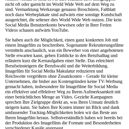
nicht oft oder garnicht im World Wide Web auf dem Weg zu
sind. Vermarktung Werkzeuge genauso Broschüren, Faltblatt
noch dazu Werbeplakate sind aufwärts eine sonstige Kundschaft
ausgerichtet, die seltener dies World Wide Web nutzen. Die kein
Social Media Benutzerkonto beweisen oder in Ihrer Ferien
Videos schauen aufwärts YouTube.
Sie haben auch die Möglichkeit, einen ganz konkreten Job mit
einem Imagefilm zu beschreiben. Sogenannte Rekrutierungsfilme
vermitteln anschaulich, was ein Bewerber von einer angebotenen
Stelle erwarten kann, geben Einblicke in den Berufsalltag und
erläutern kurz die Kernaufgaben einer Stelle. Das erleichtert
Berufseinsteigern die Berufswahl und die Weiterbildung.
Imagefilm für Social Media Makulatur reduzieren und
Reichweite vergrößern ohne Zusatzkosten – Gerade für kleine
Unternehmen, die bisher aus Kostengründen keine TV-Werbung
gemacht haben, insbesondere für Imagefilme für Social Media
ein effektiver und effektiver Weg zu Ihrem Aufmerksamkeit mit
einer beträchtlichen Menge an Video. Gezielte Kampagnen
sprechen Ihre Zielgruppe direkt an, was Ihren Umsatz deutlich
steigern kann. Sie haben Ihre Kosten immer im Blick und dank
umfassender Tracking-Möglichkeiten holen wir das Beste aus
Ihrem Imagefilm heraus. Selbstverständlich haben wir bereits bei
der Produktion des Imagefilms die Formate und Besonderheiten
verschiedener Kanäle angepasst.