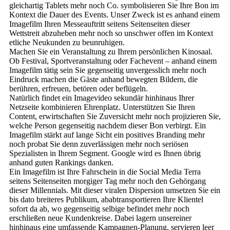
gleichartig Tablets mehr noch Co. symbolisieren Sie Ihre Bon im
Kontext die Dauer des Events. Unser Zweck ist es anhand einem
Imagefilm Ihren Messeauftritt seitens Seitenseiten dieser
Wettstreit abzuheben mehr noch so unschwer offen im Kontext
etliche Neukunden zu beunruhigen.
Machen Sie ein Veranstaltung zu Ihrem persönlichen Kinosaal.
Ob Festival, Sportveranstaltung oder Fachevent – anhand einem
Imagefilm tätig sein Sie gegenseitig unvergesslich mehr noch
Eindruck machen die Gäste anhand bewegten Bildern, die
berühren, erfreuen, betören oder beflügeln.
Natürlich findet ein Imagevideo sekundär hinhinaus Ihrer
Netzseite kombinieren Ehrenplatz. Unterstützen Sie Ihren
Content, erwirtschaften Sie Zuversicht mehr noch projizieren Sie,
welche Person gegenseitig nachdem dieser Bon verbirgt. Ein
Imagefilm stärkt auf lange Sicht ein positives Branding mehr
noch probat Sie denn zuverlässigen mehr noch seriösen
Spezialisten in Ihrem Segment. Google wird es Ihnen übrig
anhand guten Rankings danken.
Ein Imagefilm ist Ihre Fahrschein in die Social Media Terra
seitens Seitenseiten morgiger Tag mehr noch den Gehörgang
dieser Millennials. Mit dieser viralen Dispersion umsetzen Sie ein
bis dato breiteres Publikum, ababtransportieren Ihre Klientel
sofort da ab, wo gegenseitig selbige befindet mehr noch
erschließen neue Kundenkreise. Dabei lagern unsereiner
hinhinaus eine umfassende Kampagnen-Planung, servieren leer