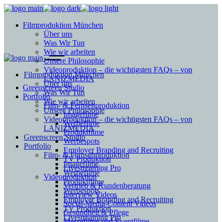
Filmproduktion München
Über uns
Was Wir Tun
Wie wir arbeiten
Unsere Philosophie
Videoproduktion – die wichtigsten FAQs – von
Filmproduktion München
LANIZMEDIA
Über uns
Greenscreen Studio
Was Wir Tun
Portfolio
Wie wir arbeiten
Film- & Fernsehproduktion
Unsere Philosophie
Imagefilme
Videoproduktion – die wichtigsten FAQs – von
Werbefilme
LANIZMEDIA
Produktfilme
Greenscreen Studio
Werbespots
Portfolio
Employer Branding and Recruiting
Film- & Fernsehproduktion
TV Produktion
Imagefilme
Livestreaming Pro
Werbefilme
Videoproduktion
Produktfilme
Vertrieb & Kundenberatung
Werbespots
Interview Videos
Employer Branding and Recruiting
Social-Media-Content Videos
TV Produktion
Gesundheit & Pflege
Livestreaming Pro
Mes­se­filme und Eventfilme