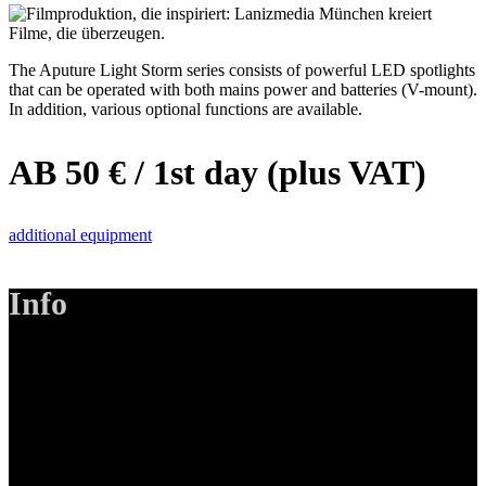
The Aputure Light Storm series consists of powerful LED spotlights
that can be operated with both mains power and batteries (V-mount).
In addition, various optional functions are available.
AB 50 € / 1st day (plus VAT)
additional equipment
Info
LANIZMEDIA GmbH
Ottobrunner Str. 28
82008 Unterhaching
Tel: +49 89 219 616 51
Mobil: +49 0176-76332833