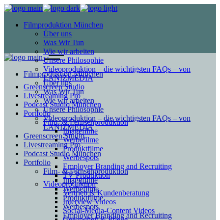
Filmproduktion München
Über uns
Was Wir Tun
Wie wir arbeiten
Unsere Philosophie
Videoproduktion – die wichtigsten FAQs – von
Filmproduktion München
LANIZMEDIA
Über uns
Greenscreen Studio
Was Wir Tun
Livestreaming Pro
Wie wir arbeiten
Podcast Studio München
Unsere Philosophie
Portfolio
Videoproduktion – die wichtigsten FAQs – von
Film- & Fernsehproduktion
LANIZMEDIA
Imagefilme
Greenscreen Studio
Werbefilme
Livestreaming Pro
Produktfilme
Podcast Studio München
Werbespots
Portfolio
Employer Branding and Recruiting
Film- & Fernsehproduktion
TV Produktion
Imagefilme
Videoproduktion
Werbefilme
Vertrieb & Kundenberatung
Produktfilme
Interview Videos
Werbespots
Social-Media-Content Videos
Employer Branding and Recruiting
Gesundheit & Pflege