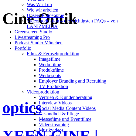
Was Wir Tun
Wie wir arbeiten
Cine Optik
Unsere Philosophie
Videoproduktion – die wichtigsten FAQs – von
LANIZMEDIA
Greenscreen Studio
Livestreaming Pro
Podcast Studio München
Portfolio
Film- & Fernsehproduktion
Imagefilme
Werbefilme
Produktfilme
Werbespots
Employer Branding and Recruiting
TV Produktion
Videoproduktion
Vertrieb & Kundenberatung
optics
Interview Videos
Social-Media-Content Videos
Gesundheit & Pflege
Mes­se­filme und Eventfilme
Video­strea­ming
XEEN CINE |
Musikvideos
Leis­tungs­an­ge­bot