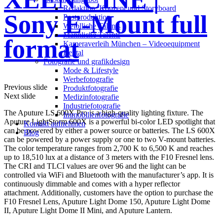
Redak­ti­on, Kon­zept und Storyboard
Sony E-Mount full
Post­pro­duk­ti­on
Weiblliche Talents
Männliche Talents
format
Kameraverleih München – Videoequipment
Rental
Fotografie und grafikdesign
Mode & Lifestyle
Werbefotografie
Previous slide
Produktfotografie
Next slide
Medizinfotografie
Industriefotografie
The Aputure LS 600X Pro is a high-quality lighting fixture. The
Immobilienfotografie
Aputure LightStorm 600X is a powerful bi-color LED spotlight that
Kontakt aufnehmen
can be powered by either a power source or batteries. The LS 600X
Blog
can be powered by a power supply or one to two V-mount batteries.
The color temperature ranges from 2,700 K to 6,500 K and reaches
up to 18,510 lux at a distance of 3 meters with the F10 Fresnel lens.
The CRI and TLCI values are over 96 and the light can be
controlled via WiFi and Bluetooth with the manufacturer’s app. It is
continuously dimmable and comes with a hyper reflector
attachment. Additionally, customers have the option to purchase the
F10 Fresnel Lens, Aputure Light Dome 150, Aputure Light Dome
II, Aputure Light Dome II Mini, and Aputure Lantern.