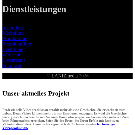
Dienstleistungen
Imagefilme
Werbefilme
Produktfilme
Recruitingfilme
Eventfilme
Werbespots
Livestreams
Fotografie
©
LANIZmedia
2026
Unser aktuelles Projekt
Professionelle Videoproduktion erzählt mehr als eine Geschichte. Sie erweckt sie zum
Leben. Denn Videos können mehr als nur Emotionen erzeugen. Es wird die Geschichte
unvergesslich machen. Lassen Sie mich Ihnen also zeigen, wie Sie ein oder mehrere Ziele
beim Filmemachen erreichen. Seien Sie der Erste, der Ihren Erfolg mit kreativen
Videoinhalten feiert. Denn nichts eignet sich dafür besser als eine
hochwertige
Videoproduktion.