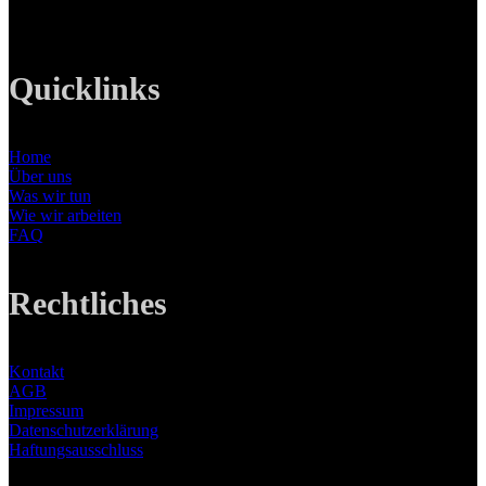
E-Mail: info@lanizmedia.com
Web: www.lanizmedia.com
Quicklinks
Home
Über uns
Was wir tun
Wie wir arbeiten
FAQ
Rechtliches
Kontakt
AGB
Impressum
Datenschutzerklärung
Haftungsausschluss