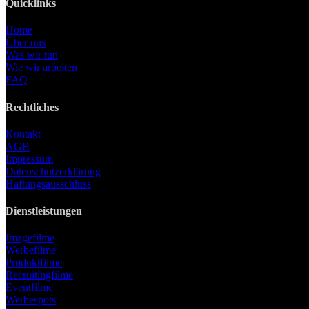
Quicklinks
Home
Über uns
Was wir tun
Wie wir arbeiten
FAQ
Rechtliches
Kontakt
AGB
Impressum
Datenschutzerklärung
Haftungsausschluss
Dienstleistungen
Imagefilme
Werbefilme
Produktfilme
Recruitingfilme
Eventfilme
Werbespots