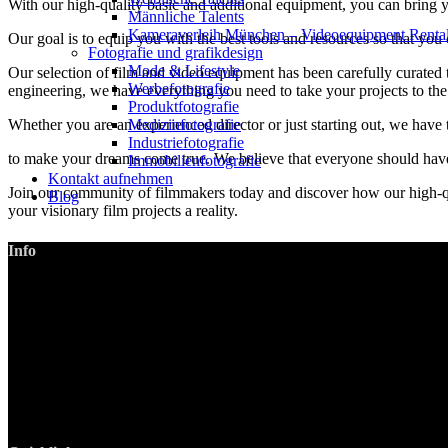
With our high-quality basic and additional equipment, you can bring yo
Männliche Talents
Kameraverleih München – Videoequipment Renta
Our goal is to equip you with the best tools and resources so that yo
Fotografie und grafikdesign
Mode & Lifestyle
Our selection of film and video equipment has been carefully curated 
Werbefotografie
engineering, we have everything you need to take your projects to the 
Produktfotografie
Medizinfotografie
Whether you are an experienced director or just starting out, we have
Industriefotografie
to make your dreams come true. We believe that everyone should have th
Immobilienfotografie
Kontakt aufnehmen
Join our community of filmmakers today and discover how our high-q
Blog
your visionary film projects a reality.
Info
LANIZMEDIA GmbH
Ottobrunner Str. 28
82008 Unterhaching
Tel: +49 89 219 616 51
Mobil: +49 0176-76332833
E-Mail: info@lanizmedia.com
Web: www.lanizmedia.com