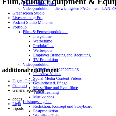
Film Studio Equipment & Equ
Unsere Philosophie
Videoproduktion – die wichtigsten FAQs – von LAN
Greenscreen Studio
Livestreaming Pro
Podcast Studio München
Portfolio
Film- & Fernsehproduktion
Imagefilme
Werbefilme
Produktfilme
Werbespots
Employer Branding and Recruiting
TV Produktion
Videoproduktion
additional equipment
Vertrieb & Kundenberatung
Interview Videos
Social-Media-Content Videos
Digital Cinema
Gesundheit & Pflege
Compact
Mes­se­filme und Eventfilme
General accessories
Video­strea­ming
Musikvideos
optics
Leis­tungs­an­ge­bot
Light
Redak­ti­on, Kon­zept und Storyboard
tripods
Post­pro­duk­ti­on
Weiblliche Talents