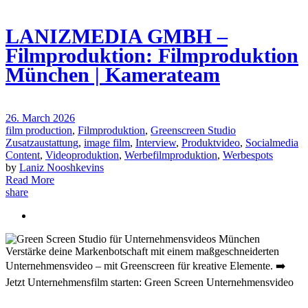
LANIZMEDIA GMBH –
Filmproduktion: Filmproduktion
München | Kamerateam
26. March 2026
film production
,
Filmproduktion
,
Greenscreen Studio
Zusatzaustattung
,
image film
,
Interview
,
Produktvideo
,
Socialmedia
Content
,
Videoproduktion
,
Werbefilmproduktion
,
Werbespots
by
Laniz Nooshkevins
Read More
share