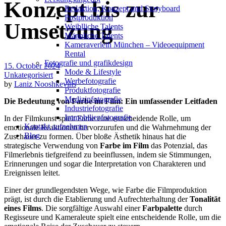
Konzept bis zur
Redak­ti­on, Kon­zept und Storyboard
Post­pro­duk­ti­on
Umsetzung
Weiblliche Talents
Männliche Talents
Kameraverleih München – Videoequipment
Rental
Fotografie und grafikdesign
15. October 2024
Mode & Lifestyle
Unkategorisiert
Werbefotografie
by
Laniz Nooshkevins
Produktfotografie
Medizinfotografie
Die Bedeutung von Farbe im Film: Ein umfassender Leitfaden
Industriefotografie
Immobilienfotografie
In der Filmkunst spielt Farbe eine entscheidende Rolle, um
Kontakt aufnehmen
emotionale Reaktionen hervorzurufen und die Wahrnehmung der
Blog
Zuschauer zu formen. Über bloße Ästhetik hinaus hat die
strategische Verwendung von
Farbe im Film
das Potenzial, das
Filmerlebnis tiefgreifend zu beeinflussen, indem sie Stimmungen,
Erinnerungen und sogar die Interpretation von Charakteren und
Ereignissen leitet.
Einer der grundlegendsten Wege, wie Farbe die Filmproduktion
prägt, ist durch die Etablierung und Aufrechterhaltung der
Tonalität
eines Films
. Die sorgfältige Auswahl einer
Farbpalette
durch
Regisseure und Kameraleute spielt eine entscheidende Rolle, um die