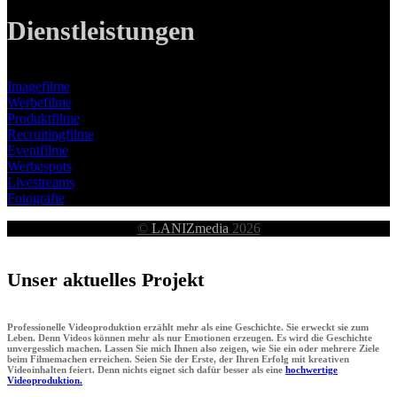
Dienstleistungen
Imagefilme
Werbefilme
Produktfilme
Recruitingfilme
Eventfilme
Werbespots
Livestreams
Fotografie
©
LANIZmedia
2026
Unser aktuelles Projekt
Professionelle Videoproduktion erzählt mehr als eine Geschichte. Sie erweckt sie zum
Leben. Denn Videos können mehr als nur Emotionen erzeugen. Es wird die Geschichte
unvergesslich machen. Lassen Sie mich Ihnen also zeigen, wie Sie ein oder mehrere Ziele
beim Filmemachen erreichen. Seien Sie der Erste, der Ihren Erfolg mit kreativen
Videoinhalten feiert. Denn nichts eignet sich dafür besser als eine
hochwertige
Videoproduktion.