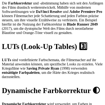
Die
Farbkorrektur
und -abstimmung haben sich seit den Anfängen
des Films drastisch weiterentwickelt. Mithilfe von modernen
Softwarelösungen wie
DaVinci Resolve
und
Adobe Premiere Pro
können Filmemacher jede Schattierung und jeden Farbton präzise
steuern, um ihre visuelle Erzählweise zu verfeinern. Ein Beispiel
hierfür ist die Nutzung der Farbkorrektur in
Blade Runner 2049
(2017), um die dystopische Welt des Films durch neonfarbene
Blautöne und Orange-Töne visuell zu gestalten.
LUTs (Look-Up Tables) 3️⃣
LUTs
sind vordefinierte Farbschemata, die Filmemacher auf ihr
Material anwenden können, um spezifische Looks zu erzielen. Viele
Kriegsfilme wie
Saving Private Ryan
(1998) verwenden
entsättigte Farbpaletten
, um die Härte des Krieges realistisch
darzustellen.
Dynamische Farbkorrektur 🌓
Dynamische Farbkorrektur
wird verwendet, um Farben in