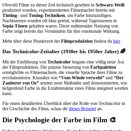
Obwohl Filme zu dieser Zeit technisch gesehen in
Schwarz-Weiß
produziert wurden, experimentierten Filmemacher bereits mit
Tinting
– und
Toning-Techniken
, um Farbe hinzuzufügen.
Nachtszenen wurden oft blau getönt, während Tagesszenen in
Sepia-Tönen
gehalten waren. Diese rudimentäre Nutzung von
Farbe zeigt bereits das Verständnis für ihre emotionale Wirkung.
Mehr über diese Pionierzeit der
Filmproduktion
findest du
hier
.
Das Technicolor-Zeitalter (1930er bis 1950er Jahre)
🌈
Mit der Einführung von
Technicolor
begann eine völlig neue Ära
der Filmproduktion. Die präzise Steuerung von
Farbpaletten
ermöglichte es Filmemachern, die visuelle Sprache ihrer Filme zu
revolutionieren. Klassiker wie
“Vom Winde verweht”
und
“Der
Zauberer von Oz”
setzten neue Maßstäbe und demonstrierten, wie
tiefgreifend Farbe in die Erzählstruktur eines Films integriert werden
kann.
Für einen detaillierten Überblick über die Rolle von Technicolor in
der Geschichte des Films, schau dir
dieses Beispiel
an.
Die Psychologie der Farbe im Film
🎨