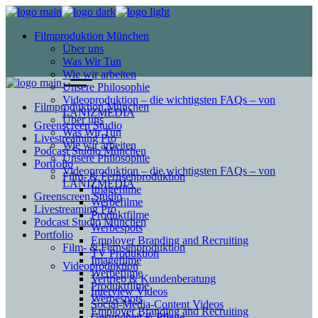
Filmproduktion München
Über uns
Was Wir Tun
Wie wir arbeiten
Unsere Philosophie
Videoproduktion – die wichtigsten FAQs – von
Filmproduktion München
LANIZMEDIA
Über uns
Greenscreen Studio
Was Wir Tun
Livestreaming Pro
Wie wir arbeiten
Podcast Studio München
Unsere Philosophie
Portfolio
Videoproduktion – die wichtigsten FAQs – von
Film- & Fernsehproduktion
LANIZMEDIA
Imagefilme
Greenscreen Studio
Werbefilme
Livestreaming Pro
Produktfilme
Podcast Studio München
Werbespots
Portfolio
Employer Branding and Recruiting
Film- & Fernsehproduktion
TV Produktion
Imagefilme
Videoproduktion
Werbefilme
Vertrieb & Kundenberatung
Produktfilme
Interview Videos
Werbespots
Social-Media-Content Videos
Employer Branding and Recruiting
Gesundheit & Pflege