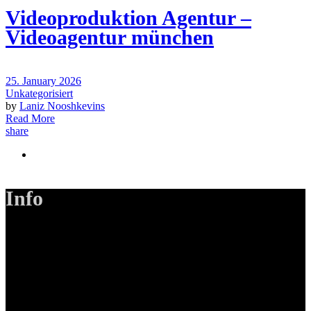
Videoproduktion Agentur –
Videoagentur münchen
25. January 2026
Unkategorisiert
by
Laniz Nooshkevins
Read More
share
Info
LANIZMEDIA GmbH
Ottobrunner Str. 28
82008 Unterhaching
Tel: +49 89 219 616 51
Mobil: +49 0176-76332833