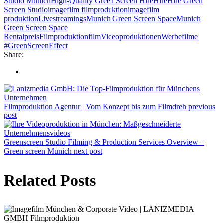
Studio Munich
High-Quality Green Screen Hire
Hire
Hire Green
Screen Studio
imagefilm filmproduktion
imagefilm
produktion
Livestreamings
Munich Green Screen Space
Munich
Green Screen Space
Rental
preisFilmproduktionfilm
Videoproduktionen
Werbefilme
#GreenScreenEffect
Share:
Filmproduktion Agentur | Vom Konzept bis zum Filmdreh
previous
post
Greenscreen Studio Filming & Production Services Overview –
Green screen Munich
next post
Related Posts