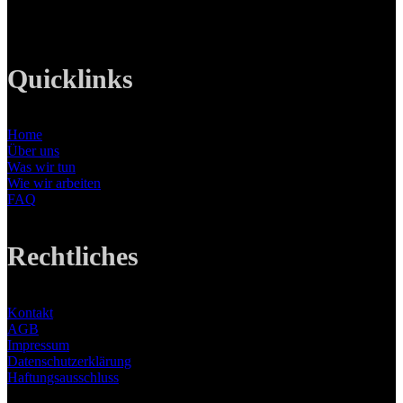
E-Mail: info@lanizmedia.com
Web: www.lanizmedia.com
Quicklinks
Home
Über uns
Was wir tun
Wie wir arbeiten
FAQ
Rechtliches
Kontakt
AGB
Impressum
Datenschutzerklärung
Haftungsausschluss