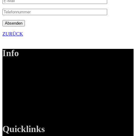
Absenden
ZURÜCK
Info
LANIZMEDIA GmbH
Ottobrunner Str. 28
82008 Unterhaching
Tel: +49 89 219 616 51
Mobil: +49 0176-76332833
E-Mail: info@lanizmedia.com
Web: www.lanizmedia.com
Quicklinks