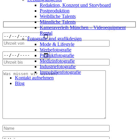
89 219 616 51 oder per E-Mail an info@lanizmedia.com. Bitte
Redak­ti­on, Kon­zept und Storyboard
beschreiben Sie Ihre genauen Anforderungen, so können wir am
Post­pro­duk­ti­on
besten planen. Für Details melden uns umgehend bei Ihnen zurück.
Weiblliche Talents
Männliche Talents
Kameraverleih München – Videoequipment
Rental
Fotografie und grafikdesign
Mode & Lifestyle
Werbefotografie
Produktfotografie
Medizinfotografie
Industriefotografie
Immobilienfotografie
Kontakt aufnehmen
Blog