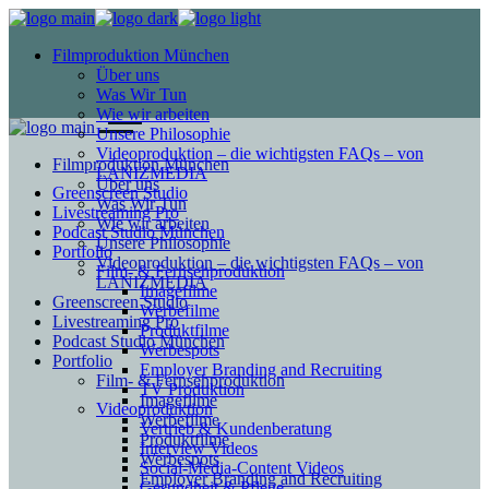
Filmproduktion München
Über uns
Was Wir Tun
Wie wir arbeiten
Unsere Philosophie
Videoproduktion – die wichtigsten FAQs – von
Filmproduktion München
LANIZMEDIA
Über uns
Greenscreen Studio
Was Wir Tun
Livestreaming Pro
Wie wir arbeiten
Podcast Studio München
Unsere Philosophie
Portfolio
Videoproduktion – die wichtigsten FAQs – von
Film- & Fernsehproduktion
LANIZMEDIA
Imagefilme
Greenscreen Studio
Werbefilme
Livestreaming Pro
Produktfilme
Podcast Studio München
Werbespots
Portfolio
Employer Branding and Recruiting
Film- & Fernsehproduktion
TV Produktion
Imagefilme
Videoproduktion
Werbefilme
Vertrieb & Kundenberatung
Produktfilme
Interview Videos
Werbespots
Social-Media-Content Videos
Employer Branding and Recruiting
Gesundheit & Pflege