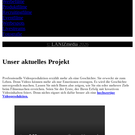
Werbefilme
Produktfilme
Recruitingfilme
Eventfilme
Werbespots
Livestreams
Fotografie
©
LANIZmedia
2026
Unser aktuelles Projekt
Professionelle Videoproduktion erzählt mehr als eine Geschichte. Sie erweckt sie zum
Leben. Denn Videos können mehr als nur Emotionen erzeugen. Es wird die Geschichte
unvergesslich machen. Lassen Sie mich Ihnen also zeigen, wie Sie ein oder mehrere Ziele
beim Filmemachen erreichen. Seien Sie der Erste, der Ihren Erfolg mit kreativen
Videoinhalten feiert. Denn nichts eignet sich dafür besser als eine
hochwertige
Videoproduktion.