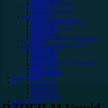
TV Produktion
Mes­se­filme und Eventfilme
Videoproduktion
Video­strea­ming
Vertrieb & Kundenberatung
Musikvideos
Interview Videos
Leis­tungs­an­ge­bot
Social-Media-Content Videos
Redak­ti­on, Kon­zept und Storyboard
Gesundheit & Pflege
Post­pro­duk­ti­on
Mes­se­filme und Eventfilme
Weiblliche Talents
Video­strea­ming
Männliche Talents
Musikvideos
Kameraverleih München – Videoequipment
Leis­tungs­an­ge­bot
Rental
Redak­ti­on, Kon­zept und Storyboard
Fotografie und grafikdesign
Post­pro­duk­ti­on
Mode & Lifestyle
Weiblliche Talents
Werbefotografie
Männliche Talents
Produktfotografie
Kameraverleih München – Videoequipment
Medizinfotografie
Rental
Industriefotografie
Fotografie und grafikdesign
Immobilienfotografie
Mode & Lifestyle
Kontakt aufnehmen
Werbefotografie
Blog
Produktfotografie
Medizinfotografie
Industriefotografie
Immobilienfotografie
Kontakt aufnehmen
DZOFILM Vespid
Blog