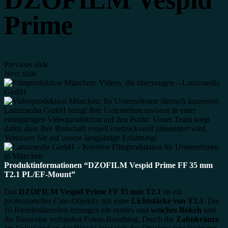
Prime
Previous slide
Next slide
Produktinformationen “DZOFILM Vespid Prime FF 35 mm
T2.1 PL/EF-Mount”
Das
DZOFILM Vespid Prime FF 35 mm T2.1
ist ein
professionelles Cine-Objektiv mit einer
Lichtstärke von T2.1
. Die
16 Blendenlamellen erzeugen ein rundes und
weiches Bokeh
und
die Bauweise verhindert Fokus-Breathing. Durch die
Zahnkränze