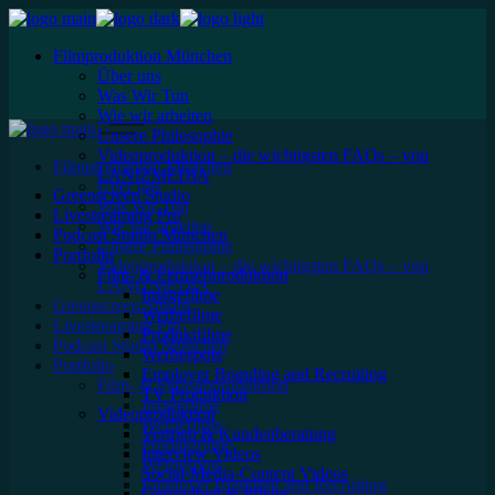
Filmproduktion München
Über uns
Was Wir Tun
Wie wir arbeiten
Unsere Philosophie
Videoproduktion – die wichtigsten FAQs – von
Filmproduktion München
LANIZMEDIA
Über uns
Greenscreen Studio
Was Wir Tun
Livestreaming Pro
Wie wir arbeiten
Podcast Studio München
Unsere Philosophie
Portfolio
Videoproduktion – die wichtigsten FAQs – von
Film- & Fernsehproduktion
LANIZMEDIA
Imagefilme
Greenscreen Studio
Werbefilme
Livestreaming Pro
Produktfilme
Podcast Studio München
Werbespots
Portfolio
Employer Branding and Recruiting
Film- & Fernsehproduktion
TV Produktion
Imagefilme
Videoproduktion
Werbefilme
Vertrieb & Kundenberatung
Produktfilme
Interview Videos
Werbespots
Social-Media-Content Videos
Employer Branding and Recruiting
Gesundheit & Pflege