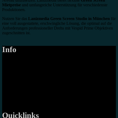
Niveau umzusetzen. Lanizmedia bietet flexible
Green Screen
Mietpreise
und umfangreiche Unterstützung für verschiedenste
Produktionen.
Nutzen Sie das
Lanizmedia Green Screen Studio in München
für
eine voll ausgestattete, erschwingliche Lösung, die optimal auf die
Anforderungen professioneller Drehs mit Vespid Prime Objektiven
zugeschnitten ist.
Info
LANIZMEDIA GmbH
Ottobrunner Str. 28
82008 Unterhaching
Tel: +49 89 219 616 51
Mobil: +49 0176-76332833
E-Mail: info@lanizmedia.com
Web: www.lanizmedia.com
Quicklinks