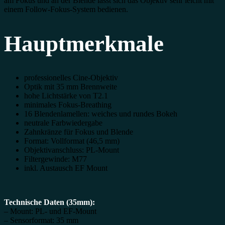
am Fokus und an der Blende lässt sich das Objektiv sehr leicht mit
einem Follow-Fokus-System bedienen.
Hauptmerkmale
professionelles Cine-Objektiv
Optik mit 35 mm Brennweite
hohe Lichtstärke von T2.1
minimales Fokus-Breathing
16 Blendenlamellen: weiches und rundes Bokeh
neutrale Farbwiedergabe
Zahnkränze für Fokus und Blende
Format: Vollformat (46,5 mm)
Objektivanschluss: PL-Mount
Filtergewinde: M77
inkl. Austausch EF Mount
Technische Daten (35mm):
– Mount: PL- und EF-Mount
– Sensorformat: 35 mm