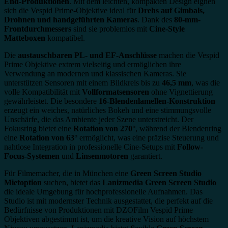
End-Produktionen
. Mit dem leichten, kompakten Design eignen
sich die Vespid Prime-Objektive ideal für
Drehs auf Gimbals,
Drohnen und handgeführten Kameras
. Dank des
80-mm-
Frontdurchmessers
sind sie problemlos mit
Cine-Style
Matteboxen
kompatibel.
Die
austauschbaren PL- und EF-Anschlüsse
machen die Vespid
Prime Objektive extrem vielseitig und ermöglichen ihre
Verwendung an modernen und klassischen Kameras. Sie
unterstützen Sensoren mit einem Bildkreis bis zu
46,5 mm
, was die
volle Kompatibilität mit
Vollformatsensoren
ohne Vignettierung
gewährleistet. Die besondere
16-Blendenlamellen-Konstruktion
erzeugt ein weiches, natürliches Bokeh und eine stimmungsvolle
Unschärfe, die das Ambiente jeder Szene unterstreicht. Der
Fokusring bietet eine
Rotation von 270°
, während der Blendenring
eine
Rotation von 63°
ermöglicht, was eine präzise Steuerung und
nahtlose Integration in professionelle Cine-Setups mit
Follow-
Focus-Systemen
und
Linsenmotoren
garantiert.
Für Filmemacher, die in München eine
Green Screen Studio
Mietoption
suchen, bietet das
Lanizmedia Green Screen Studio
die ideale Umgebung für hochprofessionelle Aufnahmen. Das
Studio ist mit modernster Technik ausgestattet, die perfekt auf die
Bedürfnisse von Produktionen mit DZOFilm Vespid Prime
Objektiven abgestimmt ist, um die kreative Vision auf höchstem