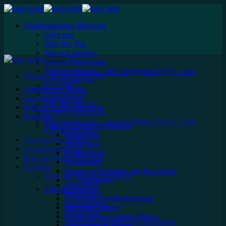
Filmproduktion München
Über uns
Was Wir Tun
Wie wir arbeiten
Unsere Philosophie
Videoproduktion – die wichtigsten FAQs – von
Filmproduktion München
LANIZMEDIA
Über uns
Greenscreen Studio
Was Wir Tun
Livestreaming Pro
Wie wir arbeiten
Podcast Studio München
Unsere Philosophie
Portfolio
Videoproduktion – die wichtigsten FAQs – von
Film- & Fernsehproduktion
LANIZMEDIA
Imagefilme
Greenscreen Studio
Werbefilme
Livestreaming Pro
Produktfilme
Podcast Studio München
Werbespots
Portfolio
Employer Branding and Recruiting
Film- & Fernsehproduktion
TV Produktion
Imagefilme
Videoproduktion
Werbefilme
Vertrieb & Kundenberatung
Produktfilme
Interview Videos
Werbespots
Social-Media-Content Videos
Employer Branding and Recruiting
Gesundheit & Pflege