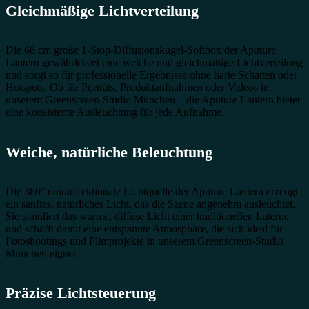
Gleichmäßige Lichtverteilung
Die 66 cm große 1-Stop-Diffusionskugel-Softbox der Aputure
Lantern gewährleistet eine weiche und gleichmäßige Lichtverteilung
und sorgt so für professionelle Ergebnisse ohne harte Schatten oder
Hotspots. Ob für Porträts, Produktaufnahmen oder Videos in
unserem Greenscreen-Studio München – die Aputure Lantern bietet
eine konsistente Ausleuchtung für jede Aufnahme.
Weiche, natürliche Beleuchtung
Die 360° omnidirektionale Lichtquelle der Aputure Lantern erzeugt
ein sanftes, natürliches Licht, das die Szene angenehm ausleuchtet.
Sie simuliert das warme, diffuse Licht einer traditionellen Laterne
und schafft damit eine entspannte Atmosphäre, die sich ideal für
Fotoshootings und Filmprojekte in unserem Greenscreen-Studio
München eignet.
Präzise Lichtsteuerung