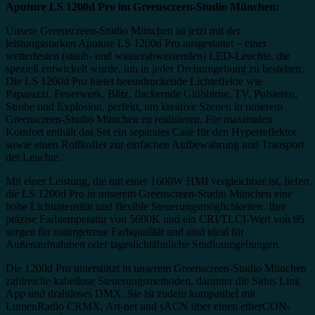
Aputure LS 1200d Pro im Greenscreen-Studio München:
Unsere Greenscreen-Studio München ist jetzt mit der
leistungsstarken Aputure LS 1200d Pro ausgestattet – einer
wetterfesten (staub- und wasserabweisenden) LED-Leuchte, die
speziell entwickelt wurde, um in jeder Drehumgebung zu bestehen.
Die LS 1200d Pro bietet beeindruckende Lichteffekte wie
Paparazzi, Feuerwerk, Blitz, flackernde Glühbirne, TV, Pulsieren,
Strobe und Explosion, perfekt, um kreative Szenen in unserem
Greenscreen-Studio München zu realisieren. Für maximalen
Komfort enthält das Set ein separates Case für den Hyperreflektor
sowie einen Rollkoffer zur einfachen Aufbewahrung und Transport
der Leuchte.
Mit einer Leistung, die mit einer 1600W HMI vergleichbar ist, liefert
die LS 1200d Pro in unserem Greenscreen-Studio München eine
hohe Lichtintensität und flexible Steuerungsmöglichkeiten. Ihre
präzise Farbtemperatur von 5600K und ein CRI/TLCI-Wert von 95
sorgen für naturgetreue Farbqualität und sind ideal für
Außenaufnahmen oder tageslichtähnliche Studioumgebungen.
Die 1200d Pro unterstützt in unserem Greenscreen-Studio München
zahlreiche kabellose Steuerungsmethoden, darunter die Sidus Link
App und drahtloses DMX. Sie ist zudem kompatibel mit
LumenRadio CRMX, Art-net und sACN über einen etherCON-