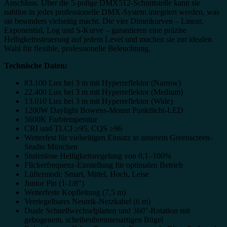
Anschluss. Über die 5-polige DMX512-Schnittstelle kann sie
nahtlos in jedes professionelle DMX-System integriert werden, was
sie besonders vielseitig macht. Die vier Dimmkurven – Linear,
Exponential, Log und S-Kurve – garantieren eine präzise
Helligkeitssteuerung auf jedem Level und machen sie zur idealen
Wahl für flexible, professionelle Beleuchtung.
Technische Daten:
83.100 Lux bei 3 m mit Hyperreflektor (Narrow)
22.400 Lux bei 3 m mit Hyperreflektor (Medium)
13.010 Lux bei 3 m mit Hyperreflektor (Wide)
1200W Daylight Bowens-Mount Punktlicht-LED
5600K Farbtemperatur
CRI und TLCI ≥95, CQS ≥96
Wetterfest für vielseitigen Einsatz in unserem Greenscreen-
Studio München
Stufenlose Helligkeitsregelung von 0,1–100%
Flickerfrequenz-Einstellung für optimalen Betrieb
Lüftermodi: Smart, Mittel, Hoch, Leise
Junior Pin (1-1/8″)
Wetterfeste Kopfleitung (7,5 m)
Verriegelbares Neutrik-Netzkabel (6 m)
Duale Schnellwechselplatten und 360°-Rotation mit
gebogenem, scheibenbremsenartigen Bügel