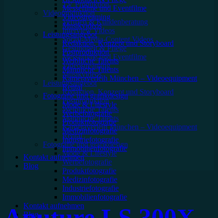
TV Produktion
Mes­se­filme und Eventfilme
Videoproduktion
Video­strea­ming
Vertrieb & Kundenberatung
Musikvideos
Interview Videos
Leis­tungs­an­ge­bot
Social-Media-Content Videos
Redak­ti­on, Kon­zept und Storyboard
Gesundheit & Pflege
Post­pro­duk­ti­on
Mes­se­filme und Eventfilme
Weiblliche Talents
Video­strea­ming
Männliche Talents
Musikvideos
Kameraverleih München – Videoequipment
Leis­tungs­an­ge­bot
Rental
Redak­ti­on, Kon­zept und Storyboard
Fotografie und grafikdesign
Post­pro­duk­ti­on
Mode & Lifestyle
Weiblliche Talents
Werbefotografie
Männliche Talents
Produktfotografie
Kameraverleih München – Videoequipment
Medizinfotografie
Rental
Industriefotografie
Fotografie und grafikdesign
Immobilienfotografie
Mode & Lifestyle
Kontakt aufnehmen
Werbefotografie
Blog
Produktfotografie
Medizinfotografie
Industriefotografie
Immobilienfotografie
Kontakt aufnehmen
Aputure LS 300X
Blog