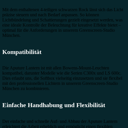
Mit dem enthaltenen 4-teiligen schwarzen Rock lässt sich das Licht
präzise steuern und nach Bedarf anpassen. So können
Lichtbündelung und Schattierungen gezielt eingesetzt werden, was
eine ideale Kontrolle der Beleuchtung für kreative Effekte bietet –
optimal für die Anforderungen in unserem Greenscreen-Studio
München.
Kompatibilität
Die Aputure Lantern ist mit allen Bowens-Mount-Leuchten
kompatibel, darunter Modelle wie die Serien C300x und LS 600c.
Dies erlaubt uns, die Softbox vielseitig einzusetzen und sie flexibel
mit den professionellen Lichtern in unserem Greenscreen-Studio
München zu kombinieren.
Einfache Handhabung und Flexibilität
Der einfache und schnelle Auf- und Abbau der Aputure Lantern
erleichtert die Arbeit erheblich und ermöglicht einen flexiblen