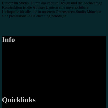
Einsatz im Studio. Durch das robuste Design und die hochwertige
Konstruktion ist die Aputure Lantern eine unverzichtbare
Lichtquelle für alle, die in unserem Greenscreen-Studio München
eine professionelle Beleuchtung benötigen.
Info
LANIZMEDIA GmbH
Ottobrunner Str. 28
82008 Unterhaching
Tel: +49 89 219 616 51
Mobil: +49 0176-76332833
E-Mail: info@lanizmedia.com
Web: www.lanizmedia.com
Quicklinks