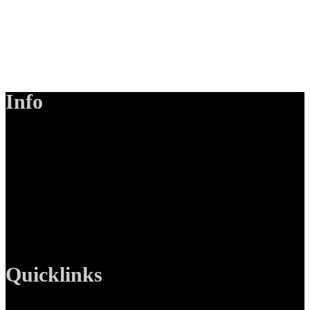
Info
LANIZMEDIA GmbH
Ottobrunner Str. 28
82008 Unterhaching
Tel: +49 89 219 616 51
Mobil: +49 0176-76332833
E-Mail: info@lanizmedia.com
Web: www.lanizmedia.com
Quicklinks