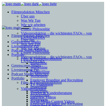
Filmproduktion München
Über uns
Was Wir Tun
Wie wir arbeiten
Unsere Philosophie
Videoproduktion – die wichtigsten FAQs – von
Filmproduktion München
LANIZMEDIA
Über uns
Greenscreen Studio
Was Wir Tun
Livestreaming Pro
Wie wir arbeiten
Podcast Studio München
Unsere Philosophie
Portfolio
Videoproduktion – die wichtigsten FAQs – von
Film- & Fernsehproduktion
LANIZMEDIA
Imagefilme
Greenscreen Studio
Werbefilme
Livestreaming Pro
Produktfilme
Podcast Studio München
Werbespots
Portfolio
Employer Branding and Recruiting
Film- & Fernsehproduktion
TV Produktion
Imagefilme
Videoproduktion
Werbefilme
Vertrieb & Kundenberatung
Produktfilme
Interview Videos
Werbespots
Social-Media-Content Videos
Employer Branding and Recruiting
Gesundheit & Pflege