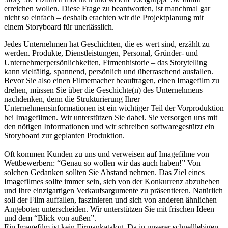
erreichen wollen. Diese Frage zu beantworten, ist manchmal gar
nicht so einfach – deshalb erachten wir die Projektplanung mit
einem Storyboard für unerlässlich.
Jedes Unternehmen hat Geschichten, die es wert sind, erzählt zu
werden. Produkte, Dienstleistungen, Personal, Gründer- und
Unternehmerpersönlichkeiten, Firmenhistorie – das Storytelling
kann vielfältig, spannend, persönlich und überraschend ausfallen.
Bevor Sie also einen Filmemacher beauftragen, einen Imagefilm zu
drehen, müssen Sie über die Geschichte(n) des Unternehmens
nachdenken, denn die Strukturierung Ihrer
Unternehmensinformationen ist ein wichtiger Teil der Vorproduktion
bei Imagefilmen. Wir unterstützen Sie dabei. Sie versorgen uns mit
den nötigen Informationen und wir schreiben softwaregestützt ein
Storyboard zur geplanten Produktion.
Oft kommen Kunden zu uns und verweisen auf Imagefilme von
Wettbewerbern: “Genau so wollen wir das auch haben!” Von
solchen Gedanken sollten Sie Abstand nehmen. Das Ziel eines
Imagefilmes sollte immer sein, sich von der Konkurrenz abzuheben
und Ihre einzigartigen Verkaufsargumente zu präsentieren. Natürlich
soll der Film auffallen, faszinieren und sich von anderen ähnlichen
Angeboten unterscheiden. Wir unterstützen Sie mit frischen Ideen
und dem “Blick von außen”.
Ein Imagefilm ist kein Firmankatalog. Da in unserer schnelllebigen