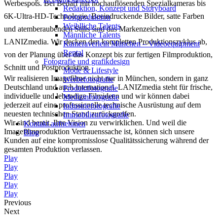
Werbespots. Bei Bedarf mit hochauflösenden Spezialkameras bis
Redak­ti­on, Kon­zept und Storyboard
6K-Ultra-HD-Technologie. Beeindruckende Bilder, satte Farben
Post­pro­duk­ti­on
Weiblliche Talents
und atemberaubenden Stills sind das Markenzeichen von
Männliche Talents
LANIZmedia. Wir decken den kompletten Produktionszyklus ab,
Kameraverleih München – Videoequipment
Rental
von der Planung über das Konzept bis zur fertigen Filmproduktion,
Fotografie und grafikdesign
Schnitt und Postproduktion.
Mode & Lifestyle
Wir realisieren Imagefilme nicht nur in München, sondern in ganz
Werbefotografie
Deutschland und auch international. LANIZmedia steht für frische,
Produktfotografie
individuelle und lebendige Filmideen und wir können dabei
Medizinfotografie
jederzeit auf eine professionelle technische Ausrüstung auf dem
Industriefotografie
neuesten technischen Stand zurückgreifen.
Immobilienfotografie
Wir sind bereit, Ihre Vision zu verwirklichen. Und weil die
Kontakt aufnehmen
Imagefilmproduktion Vertrauenssache ist, können sich unsere
Blog
Kunden auf eine kompromisslose Qualitätssicherung während der
gesamten Produktion verlassen.
Play
Play
Play
Play
Play
Previous
Next