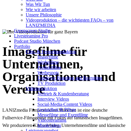
Was Wir Tun
Imagefilm
Wie wir arbeiten
Unsere Philosophie
Videoproduktion – die wichtigsten FAQs – von
LANIZMEDIA
Greenscreen Studio
Livestreaming Pro
Podcast Studio München
Portfolio
Imagefilme für
Film- & Fernsehproduktion
Imagefilme
Unternehmen,
Werbefilme
Produktfilme
Organisationen und
Werbespots
Employer Branding and Recruiting
TV Produktion
Vereine
Videoproduktion
Vertrieb & Kundenberatung
Interview Videos
Social-Media-Content Videos
Gesundheit & Pflege
LANIZmedia Filmproduktion München ist eine deutsche
Mes­se­filme und Eventfilme
Fullservice-Filmagentur mit Fokus auf fantastischen Imagefilmen.
Video­strea­ming
Musikvideos
Wir produzieren Kinowerbung, Unternehmensfilme und klassische
Leis­tungs­an­ge­bot