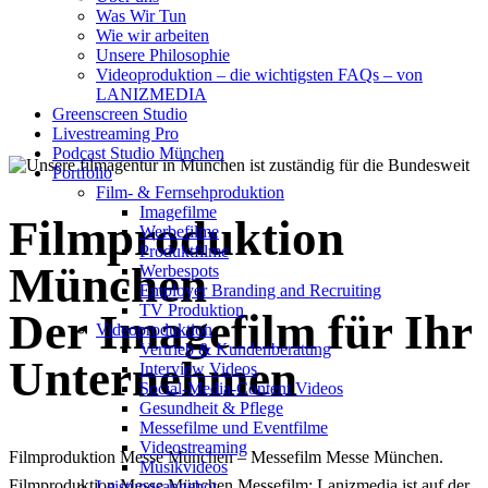
Was Wir Tun
Filmproduktion in
Wie wir arbeiten
Unsere Philosophie
München
Videoproduktion – die wichtigsten FAQs – von
LANIZMEDIA
Greenscreen Studio
Livestreaming Pro
Podcast Studio München
Portfolio
Film- & Fernsehproduktion
Imagefilme
Filmp­roduktion
Werbefilme
Produktfilme
München
Werbespots
Employer Branding and Recruiting
TV Produktion
Der Imagefilm für Ihr
Videoproduktion
Vertrieb & Kundenberatung
Unter­nehmen
Interview Videos
Social-Media-Content Videos
Gesundheit & Pflege
Mes­se­filme und Eventfilme
Video­strea­ming
Filmproduktion Messe München – Messefilm Messe München.
Musikvideos
Filmproduktion Messe München Messefilm: Lanizmedia ist auf der
Leis­tungs­an­ge­bot