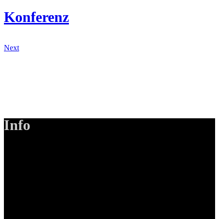
Konferenz
Next
Info
LANIZMEDIA GmbH
Ottobrunner Str. 28
82008 Unterhaching
Tel: +49 89 219 616 51
Mobil: +49 0176-76332833
E-Mail: info@lanizmedia.com
Web: www.lanizmedia.com