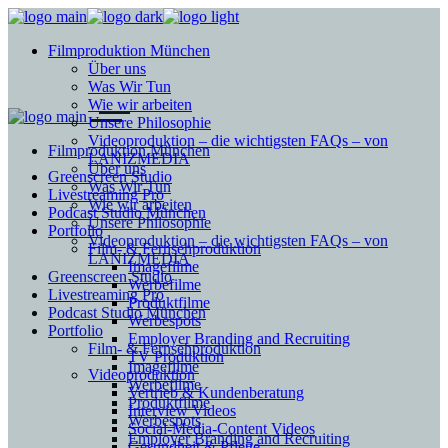
Filmproduktion München
Über uns
Was Wir Tun
Wie wir arbeiten
Unsere Philosophie
Videoproduktion – die wichtigsten FAQs – von
Filmproduktion München
LANIZMEDIA
Über uns
Greenscreen Studio
Was Wir Tun
Livestreaming Pro
Wie wir arbeiten
Podcast Studio München
Unsere Philosophie
Portfolio
Videoproduktion – die wichtigsten FAQs – von
Film- & Fernsehproduktion
LANIZMEDIA
Imagefilme
Greenscreen Studio
Werbefilme
Livestreaming Pro
Produktfilme
Podcast Studio München
Werbespots
Portfolio
Employer Branding and Recruiting
Film- & Fernsehproduktion
TV Produktion
Imagefilme
Videoproduktion
Werbefilme
Vertrieb & Kundenberatung
Produktfilme
Interview Videos
Werbespots
Social-Media-Content Videos
Employer Branding and Recruiting
Gesundheit & Pflege