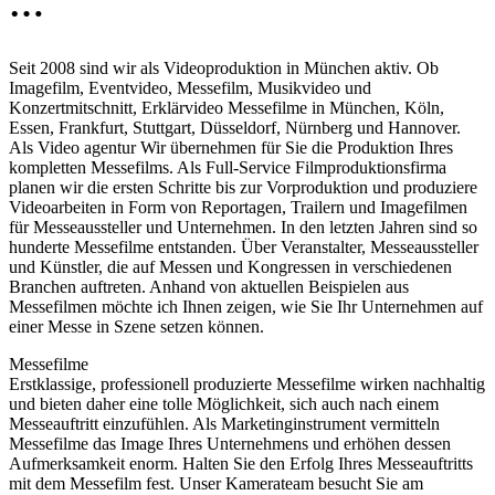
…
Seit 2008 sind wir als Videoproduktion in München aktiv. Ob
Imagefilm, Eventvideo, Messefilm, Musikvideo und
Konzertmitschnitt, Erklärvideo Messefilme in München, Köln,
Essen, Frankfurt, Stuttgart, Düsseldorf, Nürnberg und Hannover.
Als Video agentur Wir übernehmen für Sie die Produktion Ihres
kompletten Messefilms. Als Full-Service Filmproduktionsfirma
planen wir die ersten Schritte bis zur Vorproduktion und produziere
Videoarbeiten in Form von Reportagen, Trailern und Imagefilmen
für Messeaussteller und Unternehmen. In den letzten Jahren sind so
hunderte Messefilme entstanden. Über Veranstalter, Messeaussteller
und Künstler, die auf Messen und Kongressen in verschiedenen
Branchen auftreten. Anhand von aktuellen Beispielen aus
Messefilmen möchte ich Ihnen zeigen, wie Sie Ihr Unternehmen auf
einer Messe in Szene setzen können.
Messefilme
Erstklassige, professionell produzierte Messefilme wirken nachhaltig
und bieten daher eine tolle Möglichkeit, sich auch nach einem
Messeauftritt einzufühlen. Als Marketinginstrument vermitteln
Messefilme das Image Ihres Unternehmens und erhöhen dessen
Aufmerksamkeit enorm. Halten Sie den Erfolg Ihres Messeauftritts
mit dem Messefilm fest. Unser Kamerateam besucht Sie am