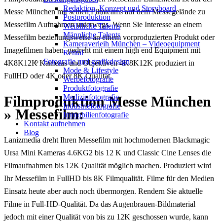
Redak­ti­on, Kon­zept und Storyboard
Messe München mit seinen Filmteams auf dem Messegelände zu
Post­pro­duk­ti­on
Messefilm Aufnahmen unterwegs. Wenn Sie Interesse an einem
Weiblliche Talents
Männliche Talents
Messefilm beziehungsweise an einem vorproduzierten Produkt oder
Kameraverleih München – Videoequipment
Imagefilmen haben, gedreht mit einem high end Equipment mit
Rental
Fotografie und grafikdesign
4K8K12K Kameras und Objektiven 4K8K12K produziert in
Mode & Lifestyle
FullHD oder 4K oder 8K Qualität.
Werbefotografie
Produktfotografie
Medizinfotografie
Fil
mproduktion Messe München
Industriefotografie
» Messefilm:
Immobilienfotografie
Kontakt aufnehmen
Blog
Lanizmedia dreht Ihren Messefilm mit hochmodernen Blackmagic
Ursa Mini Kameras 4.6KG2 bis 12 K und Classic Cine Lenses die
Filmaufnahmen bis 12K Qualität möglich machen. Produziert wird
Ihr Messefilm in FullHD bis 8K Filmqualität. Filme für den Medien
Einsatz heute aber auch noch übermorgen. Rendern Sie aktuelle
Filme in Full-HD-Qualität. Da das Augenbrauen-Bildmaterial
jedoch mit einer Qualität von bis zu 12K geschossen wurde, kann