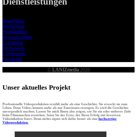
Dienstleistungen
Imagefilme
Werbefilme
Produktfilme
Recruitingfilme
Eventfilme
Werbespots
Livestreams
Fotografie
©
LANIZmedia
2026
Unser aktuelles Projekt
Professionelle Videoproduktion erzählt mehr als eine Geschichte. Sie erweckt sie zum
Leben. Denn Videos können mehr als nur Emotionen erzeugen. Es wird die Geschichte
unvergesslich machen. Lassen Sie mich Ihnen also zeigen, wie Sie ein oder mehrere Ziele
beim Filmemachen erreichen. Seien Sie der Erste, der Ihren Erfolg mit kreativen
Videoinhalten feiert. Denn nichts eignet sich dafür besser als eine
hochwertige
Videoproduktion.