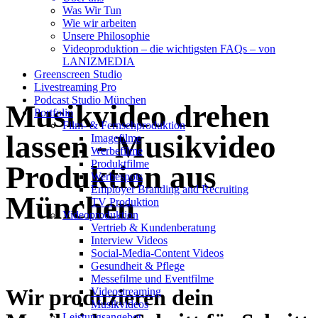
Was Wir Tun
Musikvideo zu Ihrem
Wie wir arbeiten
Unsere Philosophie
neuen Song
Videoproduktion – die wichtigsten FAQs – von
LANIZMEDIA
Greenscreen Studio
Livestreaming Pro
Podcast Studio München
Musikvideo drehen
Portfolio
Film- & Fernsehproduktion
lassen - Musikvideo
Imagefilme
Werbefilme
Produktfilme
Produktion aus
Werbespots
Employer Branding and Recruiting
München
TV Produktion
Videoproduktion
Vertrieb & Kundenberatung
Interview Videos
Social-Media-Content Videos
Gesundheit & Pflege
Mes­se­filme und Eventfilme
Wir produzieren dein
Video­strea­ming
Musikvideos
Leis­tungs­an­ge­bot