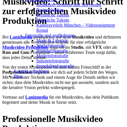
Musikvideo: Schritt für Schritt
Redak­ti­on, Kon­zept und Storyboard
zur erfolgreichen Musikvideo
Post­pro­duk­ti­on
Weiblliche Talents
Produktion
Männliche Talents
Kameraverleih München – Videoequipment
Rental
Fotografie und grafikdesign
Bei
Lanizmedia
produzieren wir dein
Musikvideo
und definieren
Mode & Lifestyle
gemeinsam alle wesentlichen Schritte für eine erfolgreiche
Werbefotografie
Musikvideo Produktion
. Egal ob im
Studio
, mit
VFX
oder als
Produktfotografie
Run and Gun
-Produktion – unser erfahrenes Team sorgt dafür,
Medizinfotografie
dass jedes Detail stimmt.
Industriefotografie
Immobilienfotografie
Von der ersten Konzeptidee bis zum letzten Feinschliff in der
Kontakt aufnehmen
Postproduktion
begleiten wir dich auf jedem Schritt des Weges.
Blog
Mit modernster Technik und einem Auge für Details stellen wir
sicher, dass dein Musikvideo nicht nur gut aussieht, sondern auch
die kreative Vision perfekt widerspiegelt.
Vertraue auf
Lanizmedia
für ein Musikvideo, das dein Publikum
begeistert und deine Musik in Szene setzt.
Professionelle Musikvideo