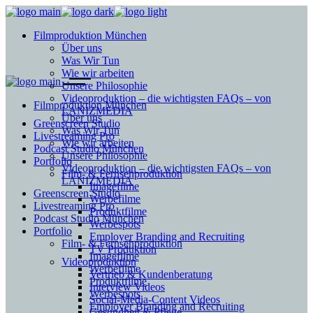
Filmproduktion München
Über uns
Was Wir Tun
Wie wir arbeiten
Unsere Philosophie
Videoproduktion – die wichtigsten FAQs – von
Filmproduktion München
LANIZMEDIA
Über uns
Greenscreen Studio
Was Wir Tun
Livestreaming Pro
Wie wir arbeiten
Podcast Studio München
Unsere Philosophie
Portfolio
Videoproduktion – die wichtigsten FAQs – von
Film- & Fernsehproduktion
LANIZMEDIA
Imagefilme
Greenscreen Studio
Werbefilme
Livestreaming Pro
Produktfilme
Podcast Studio München
Werbespots
Portfolio
Employer Branding and Recruiting
Film- & Fernsehproduktion
TV Produktion
Imagefilme
Videoproduktion
Werbefilme
Vertrieb & Kundenberatung
Produktfilme
Interview Videos
Werbespots
Social-Media-Content Videos
Employer Branding and Recruiting
Gesundheit & Pflege