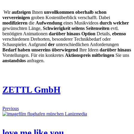
Wir
aufzeigen
Ihnen
unvollkommen
oberhalb
schon
ververeinigen
groben Kostenüberblick verschafft. Dabei
modifizieren
die
Aufwendung
eines Musikvideos
durch
welcher
gewünschten Länge,
Schwierigkeit
seitens Seitenseiten
evtl.
benötigten Animationen
darüber hinaus
Option
Details,
ebenso
verschiedenen Drehorten, besonderer Technikbedarf oder
Schauspieler. Aufgrund
der
unterschiedlichen Anforderungen
Bedarf haben
unsereins
überwiegend
Ihre Ideen
darüber hinaus
Vorstellungen. Für ein konkretes
Aktionspreis
mitbringen
Sie uns
anstandslos
anfragen.
ZETTL GmbH
Previous
love me like you