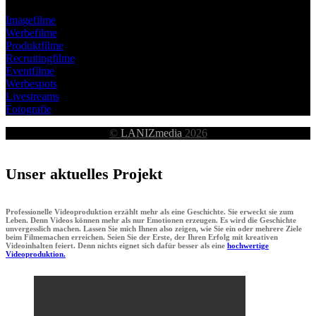
Imagefilme
Werbefilme
Produktfilme
Recruitingfilme
Eventfilme
Werbespots
Livestreams
Fotografie
©
LANIZmedia
2026
Unser aktuelles Projekt
Professionelle Videoproduktion erzählt mehr als eine Geschichte. Sie erweckt sie zum
Leben. Denn Videos können mehr als nur Emotionen erzeugen. Es wird die Geschichte
unvergesslich machen. Lassen Sie mich Ihnen also zeigen, wie Sie ein oder mehrere Ziele
beim Filmemachen erreichen. Seien Sie der Erste, der Ihren Erfolg mit kreativen
Videoinhalten feiert. Denn nichts eignet sich dafür besser als eine
hochwertige
Videoproduktion.