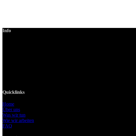
Info
LANIZMEDIA GmbH
Ottobrunner Str. 28
82008 Unterhaching
Tel: +49 89 219 616 51
Mobil: +49 0176-76332833
E-Mail: info@lanizmedia.com
Web: www.lanizmedia.com
Quicklinks
Home
Über uns
Was wir tun
Wie wir arbeiten
FAQ