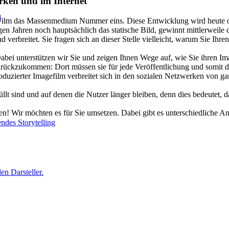
erken und im Inter­net
l
r Film das Massenmedium Nummer eins. Diese Entwicklung wird heute d
gen Jahren noch hauptsächlich das statische Bild, gewinnt mittlerwei
erbreitet. Sie fragen sich an dieser Stelle vielleicht, warum Sie Ihren
Dabei unterstützen wir Sie und zeigen Ihnen Wege auf, wie Sie ihren I
ückzukommen: Dort müssen sie für jede Veröffentlichung und somit die 
oduzierter Imagefilm verbreitet sich in den sozialen Netzwerken von ga
üllt sind und auf denen die Nutzer länger bleiben, denn dies bedeutet, 
ben! Wir möchten es für Sie umsetzen. Dabei gibt es unterschiedliche 