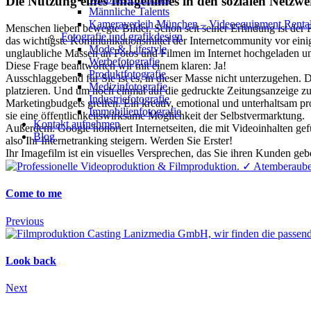
Die Nut­zung eines Imagefilmes in den soz­ialen Netz­w
Männliche Talents
Kameraverleih München – Videoequipment Renta
Menschen lieben bewegte Bilder. Schon seit seiner Erfindung ist de
Fotografie und grafikdesign
das wichtigste Kommunikationsmittel der Internetcommunity vor eini
Mode & Lifestyle
unglaubliche Massen an Fotos und Filmen im Internet hochgeladen und v
Werbefotografie
Diese Frage beantworten wir mit einem klaren: Ja!
Produktfotografie
Ausschlaggebend für Sie ist es, in dieser Masse nicht unterzugehen. 
Medizinfotografie
platzieren. Und um noch einmal auf die gedruckte Zeitungsanzeige zur
Industriefotografie
Marketingbudgets greifen. Ein kreativ, emotional und unterhaltsam pr
Immobilienfotografie
sie eine öffentlichkeitswirksame Möglichkeit der Selbstvermarktung.
Kontakt aufnehmen
Außerdem: Google honoriert Internetseiten, die mit Videoinhalten gef
Blog
also Ihr Internetranking steigern. Werden Sie Erster!
Ihr Imagefilm ist ein visuelles Versprechen, das Sie ihren Kunden ge
Come to me
Previous
Look back
Next