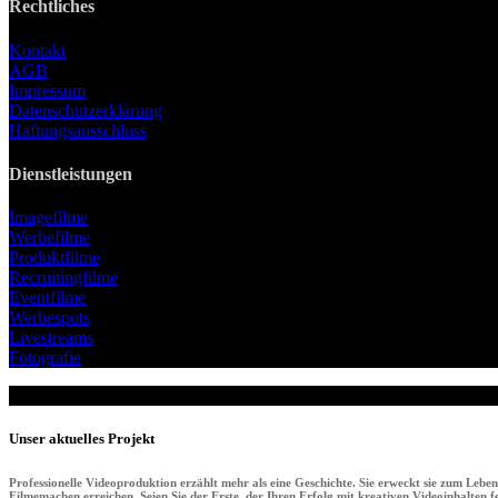
Rechtliches
Kontakt
AGB
Impressum
Datenschutzerklärung
Haftungsausschluss
Dienstleistungen
Imagefilme
Werbefilme
Produktfilme
Recruitingfilme
Eventfilme
Werbespots
Livestreams
Fotografie
Unser aktuelles Projekt
Professionelle Videoproduktion erzählt mehr als eine Geschichte. Sie erweckt sie zum Lebe
Filmemachen erreichen. Seien Sie der Erste, der Ihren Erfolg mit kreativen Videoinhalten fei