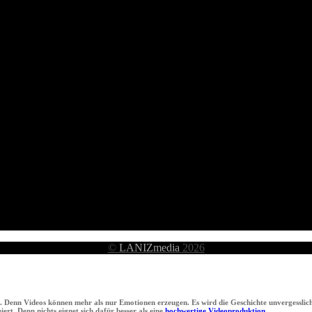
©
LANIZmedia
2026
n. Denn Videos können mehr als nur Emotionen erzeugen. Es wird die Geschichte unvergesslich
ert. Denn nichts eignet sich dafür besser als eine
hochwertige Videoproduktion.