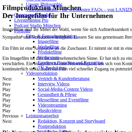
Unsere Philosophie
Filmp­roduktion München
Videoproduktion – die wichtigsten FAQs – von LAN
Der Imagefilm für Ihr Unter­nehmen
Greenscreen Studio
Livestreaming Pro
Podcast Studio München
Imagefilme sind Ihr Mittel der Wahl, wenn Sie sich Aufmerksamkeit s
Portfolio
Film- & Fernsehproduktion
Sympathie und Vertrauenswürdigkeit. Lassen Sie uns gemeinsam Ihr
Imagefilme
Werbefilme
Ein Film ist eine Ansprache an die Zuschauer. Er nimmt sie mit in ei
Produktfilme
Werbespots
Ein Imagefilm tut dies im unternehmerischen Sinne. Er hat sich zu 
Employer Branding and Recruiting
verschärfen. Ein Imagefilm ist eine Notwendigkeit, um sich von Konk
TV Produktion
kontinuierlich sinkt, findet ein Film viel schneller Zugang zu potenzi
Videoproduktion
Vertrieb & Kundenberatung
Next
Interview Videos
Prev
Social-Media-Content Videos
Play
Gesundheit & Pflege
Play
Mes­se­filme und Eventfilme
Play
Video­strea­ming
Play
Musikvideos
Play
Leis­tungs­an­ge­bot
Previous
Redak­ti­on, Kon­zept und Storyboard
Next
Post­pro­duk­ti­on
Weiblliche Talents