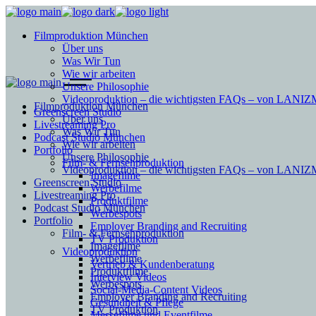
Filmproduktion München
Über uns
Was Wir Tun
Wie wir arbeiten
Unsere Philosophie
Videoproduktion – die wichtigsten FAQs – von LAN
Filmproduktion München
Greenscreen Studio
Über uns
Livestreaming Pro
Was Wir Tun
Podcast Studio München
Wie wir arbeiten
Portfolio
Unsere Philosophie
Film- & Fernsehproduktion
Videoproduktion – die wichtigsten FAQs – von LAN
Imagefilme
Greenscreen Studio
Werbefilme
Livestreaming Pro
Produktfilme
Podcast Studio München
Werbespots
Portfolio
Employer Branding and Recruiting
Film- & Fernsehproduktion
TV Produktion
Imagefilme
Videoproduktion
Werbefilme
Vertrieb & Kundenberatung
Produktfilme
Interview Videos
Werbespots
Social-Media-Content Videos
Employer Branding and Recruiting
Gesundheit & Pflege
TV Produktion
Mes­se­filme und Eventfilme