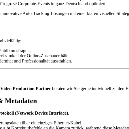
ür große Corporate-Events in ganz Deutschland optimiert.
n innovative Auto-Tracking-Lösungen mit einer klaren visuellen Strate
d vielfältig:
Publikumsfragen.
erksamkeit der Online-Zuschauer hält.
ität und Professionalität ausstrahlen.
 Video Production Partner
beraten wir Sie gerne individuell zu den 
 & Metadaten
otokoll (Network Device Interface)
.
ungsdaten über ein einziges Ethernet-Kabel.
 gibt Korrekturbefehle an die Kamera zurück, während diese Metadaten 