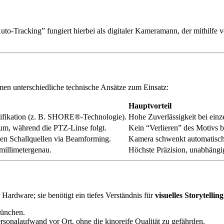
Tracking” fungiert hierbei als digitaler Kameramann, der mithilfe v
men unterschiedliche technische Ansätze zum Einsatz:
Hauptvorteil
tifikation (z. B. SHORE®-Technologie).
Hohe Zuverlässigkeit bei einz
um, während die PTZ-Linse folgt.
Kein “Verlieren” des Motivs 
en Schallquellen via Beamforming.
Kamera schwenkt automatisch
millimetergenau.
Höchste Präzision, unabhängig
ardware; sie benötigt ein tiefes Verständnis für
visuelles Storytelling
München.
sonalaufwand vor Ort, ohne die kinoreife Qualität zu gefährden.