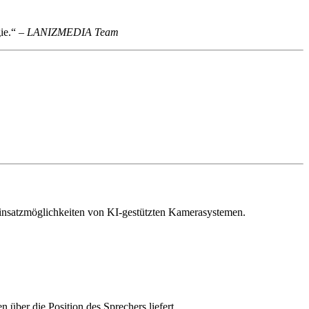
gie.“ –
LANIZMEDIA Team
Einsatzmöglichkeiten von KI-gestützten Kamerasystemen.
über die Position des Sprechers liefert.