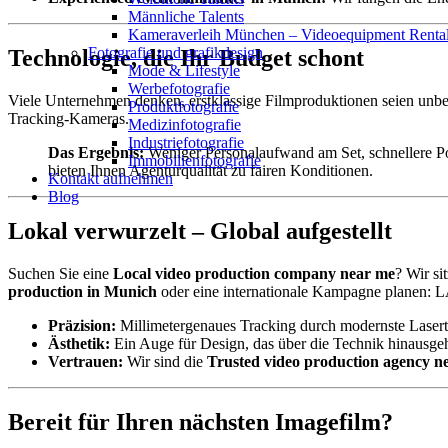
Männliche Talents
Kameraverleih München – Videoequipment Renta
Fotografie und grafikdesign
Technologie, die Ihr Budget schont
Mode & Lifestyle
Werbefotografie
Viele Unternehmen denken, erstklassige Filmproduktionen seien unbe
Produktfotografie
Tracking-Kameras.
Medizinfotografie
Industriefotografie
Das Ergebnis:
Weniger Personalaufwand am Set, schnellere P
Immobilienfotografie
bieten Ihnen Agenturqualität zu fairen Konditionen.
Kontakt aufnehmen
Blog
Lokal verwurzelt – Global aufgestellt
Suchen Sie eine
Local video production company near me
? Wir si
production in Munich
oder eine internationale Kampagne planen
Präzision:
Millimetergenaues Tracking durch modernste Lasert
Ästhetik:
Ein Auge für Design, das über die Technik hinausgeh
Vertrauen:
Wir sind die
Trusted video production agency 
Bereit für Ihren nächsten Imagefilm?