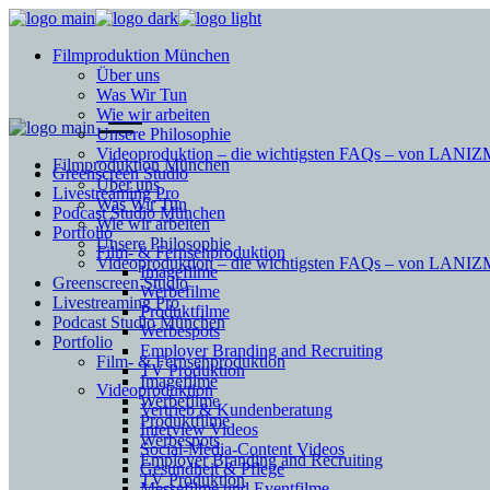
Filmproduktion München
Über uns
Was Wir Tun
Wie wir arbeiten
Unsere Philosophie
Videoproduktion – die wichtigsten FAQs – von LAN
Filmproduktion München
Greenscreen Studio
Über uns
Livestreaming Pro
Was Wir Tun
Podcast Studio München
Wie wir arbeiten
Portfolio
Unsere Philosophie
Film- & Fernsehproduktion
Videoproduktion – die wichtigsten FAQs – von LAN
Imagefilme
Greenscreen Studio
Werbefilme
Livestreaming Pro
Produktfilme
Podcast Studio München
Werbespots
Portfolio
Employer Branding and Recruiting
Film- & Fernsehproduktion
TV Produktion
Imagefilme
Videoproduktion
Werbefilme
Vertrieb & Kundenberatung
Produktfilme
Interview Videos
Werbespots
Social-Media-Content Videos
Employer Branding and Recruiting
Gesundheit & Pflege
TV Produktion
Mes­se­filme und Eventfilme