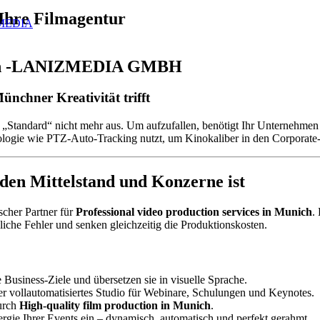
hre Filmagentur
IZMEDIA
chen -LANIZMEDIA GMBH
ünchner Kreativität trifft
t „Standard“ nicht mehr aus. Um aufzufallen, benötigt Ihr Unternehmen 
logie wie PTZ-Auto-Tracking nutzt, um Kinokaliber in den Corporate-
n Mittelstand und Konzerne ist
ischer Partner für
Professional video production services in Munich
.
che Fehler und senken gleichzeitig die Produktionskosten.
 Business-Ziele und übersetzen sie in visuelle Sprache.
r vollautomatisiertes Studio für Webinare, Schulungen und Keynotes.
durch
High-quality film production in Munich
.
rgie Ihrer Events ein – dynamisch, automatisch und perfekt gerahmt.