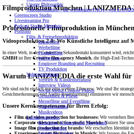
Unsere Philosophie
Filmproduktion München | LANIZMEDA I
Videoproduktion – die wichtigsten FAQs – von LAN
Greenscreen Studio
Livestreaming Pro
Podcast Studio München
Professionelle Filmproduktion in Mün
Portfolio
Film- & Fernsehproduktion
Videoproduktion 2.0: Wo Künstliche Intelligenz auf M
Imagefilme
Werbefilme
In einer Welt, in der Content im Sekundentakt konsumiert wird, reich
Produktfilme
GMBH
ist Ihre
Creative film agency Munich
, die High-End-Techno
Werbespots
Employer Branding and Recruiting
TV Produktion
Videoproduktion
Warum LANIZMEDIA die erste Wahl für de
Vertrieb & Kundenberatung
Interview Videos
Wir sind nicht einfach nur eine weitere Filmcrew. Wir sind Ihr strateg
Social-Media-Content Videos
Gesichtserkennung und Audio-Beamforming) eliminieren wir menschli
Gesundheit & Pflege
Mes­se­filme und Eventfilme
Unsere Kernkompetenzen für Ihren Erfolg:
Video­strea­ming
Musikvideos
Film and video production for businesses:
Wir verstehen Ihre
Leis­tungs­an­ge­bot
Corporate video production studio Munich:
Nutzen Sie unse
Redak­ti­on, Kon­zept und Storyboard
Image film production for brands:
Wir erschaffen Identität 
Post­pro­duk­ti­on
Experienced event filmmaker in Munich:
Wir fangen die Ene
Weiblliche Talents