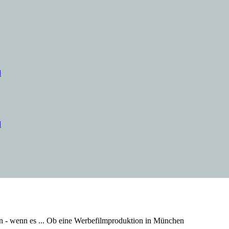
l
l
leister