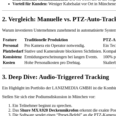
Vorteil für Kunden:
Weniger Kabelsalat vor Ort in Münchener
2. Vergleich: Manuelle vs. PTZ-Auto-Trac
Warum investieren Unternehmen zunehmend in automatisierte Systeme? 
Feature
Traditionelle Produktion
PTZ-A
Personal
Pro Kamera ein Operator notwendig.
Ein Tec
Platzbedarf
Stative und Kameraleute blockieren Sichtlinien.
Kompak
Konsistenz
Ermüdungserscheinungen bei langen Events.
100% pr
Kosten
Hohe Personalkosten pro Drehtag.
Skalier
3. Deep Dive: Audio-Triggered Tracking
Ein Highlight im Portfolio der LANIZMEDIA GMBH ist die Kombin
Stellen Sie sich eine Podiumsdiskussion in München vor:
Ein Teilnehmer beginnt zu sprechen.
Das
Shure MXA920 Deckenmikrofon
erkennt die exakte Po
Die Software sendet einen “Preset-Befehl” an die PTZ-Kamera