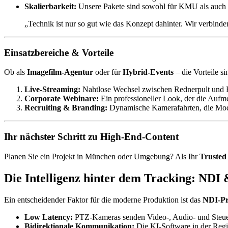
Skalierbarkeit:
Unsere Pakete sind sowohl für KMU als auch f
„Technik ist nur so gut wie das Konzept dahinter. Wir verbinde
Einsatzbereiche & Vorteile
Ob als
Imagefilm-Agentur
oder für
Hybrid-Events
– die Vorteile sin
Live-Streaming:
Nahtlose Wechsel zwischen Rednerpult und 
Corporate Webinare:
Ein professioneller Look, der die Aufm
Recruiting & Branding:
Dynamische Kamerafahrten, die Modern
Ihr nächster Schritt zu High-End-Content
Planen Sie ein Projekt in München oder Umgebung? Als Ihr
Trusted
Die Intelligenz hinter dem Tracking: NDI
Ein entscheidender Faktor für die moderne Produktion ist das
NDI-Pr
Low Latency:
PTZ-Kameras senden Video-, Audio- und Steuer
Bidirektionale Kommunikation:
Die KI-Software in der Regie