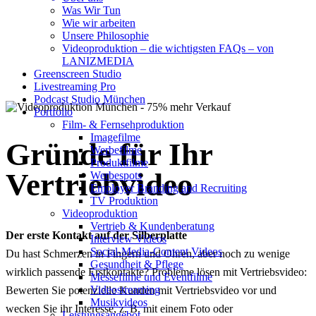
Was Wir Tun
Profis für Ihr
Wie wir arbeiten
Unsere Philosophie
Unternehmen
Videoproduktion – die wichtigsten FAQs – von
LANIZMEDIA
Greenscreen Studio
Livestreaming Pro
Podcast Studio München
Portfolio
Film- & Fernsehproduktion
Imagefilme
Gründe für Ihr
Werbefilme
Produktfilme
Vertriebvideo
Werbespots
Employer Branding and Recruiting
TV Produktion
Videoproduktion
Vertrieb & Kundenberatung
Der erste Kontakt auf der Silberplatte
Interview Videos
Social-Media-Content Videos
Du hast Schmerzen in Fingern und Ohren, aber noch zu wenige
Gesundheit & Pflege
wirklich passende Erstkontakte? Probleme lösen mit Vertriebsvideo:
Mes­se­filme und Eventfilme
Video­strea­ming
Bewerten Sie potenzielle Kunden mit Vertriebsvideo vor und
Musikvideos
wecken Sie ihr Interesse, z. B. mit einem Foto oder
Leis­tungs­an­ge­bot