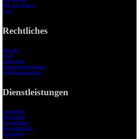
Wie wir arbeiten
FAQ
Rechtliches
Kontakt
AGB
Impressum
Datenschutzerklärung
Haftungsausschluss
Dienstleistungen
Imagefilme
Werbefilme
Produktfilme
Recruitingfilme
Eventfilme