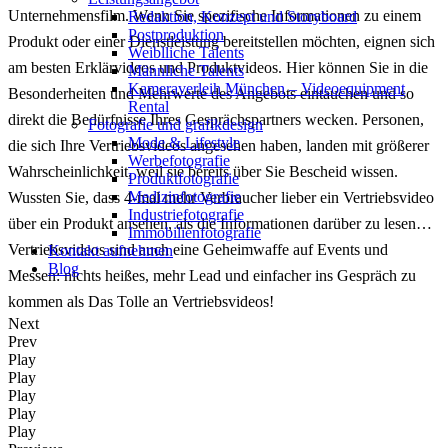
Unternehmensfilm. Wenn Sie spezifische Informationen zu einem
Redak­ti­on, Kon­zept und Storyboard
Post­pro­duk­ti­on
Produkt oder einer Dienstleistung bereitstellen möchten, eignen sich
Weiblliche Talents
am besten Erklärvideos und Produktvideos. Hier können Sie in die
Männliche Talents
Kameraverleih München – Videoequipment
Besonderheiten und Mehrwerte des Angebots eintauchen und so
Rental
direkt die Bedürfnisse Ihres Gesprächspartners wecken. Personen,
Fotografie und grafikdesign
Mode & Lifestyle
die sich Ihre Vertriebsvideos angesehen haben, landen mit größerer
Werbefotografie
Wahrscheinlichkeit, weil sie bereits über Sie Bescheid wissen.
Produktfotografie
Medizinfotografie
Wussten Sie, dass 4-mal mehr Verbraucher lieber ein Vertriebsvideo
Industriefotografie
über ein Produkt ansehen, als die Informationen darüber zu lesen…
Immobilienfotografie
Vertriebsvideos sind auch eine Geheimwaffe auf Events und
Kontakt aufnehmen
Blog
Messen: nichts heißes, mehr Lead und einfacher ins Gespräch zu
kommen als Das Tolle an Vertriebsvideos!
Next
Prev
Play
Play
Play
Play
Play