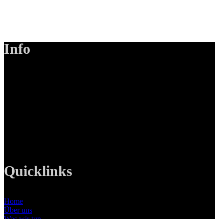
Info
LANIZMEDIA GmbH
Ottobrunner Str. 28
82008 Unterhaching
Tel: +49 89 219 616 51
Mobil: +49 0176-76332833
E-Mail: info@lanizmedia.com
Web: www.lanizmedia.com
Quicklinks
Home
Über uns
Was wir tun