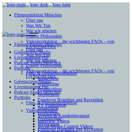
Filmproduktion München
Über uns
Was Wir Tun
Wie wir arbeiten
Unsere Philosophie
Videoproduktion – die wichtigsten FAQs – von
Filmproduktion München
LANIZMEDIA
Über uns
Greenscreen Studio
Was Wir Tun
Livestreaming Pro
Wie wir arbeiten
Podcast Studio München
Unsere Philosophie
Portfolio
Videoproduktion – die wichtigsten FAQs – von
Film- & Fernsehproduktion
LANIZMEDIA
Imagefilme
Greenscreen Studio
Werbefilme
Livestreaming Pro
Produktfilme
Podcast Studio München
Werbespots
Portfolio
Employer Branding and Recruiting
Film- & Fernsehproduktion
TV Produktion
Imagefilme
Videoproduktion
Werbefilme
Vertrieb & Kundenberatung
Produktfilme
Interview Videos
Werbespots
Social-Media-Content Videos
Employer Branding and Recruiting
Gesundheit & Pflege