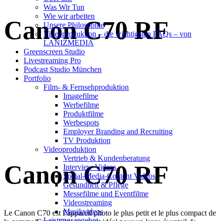
Was Wir Tun
Wie wir arbeiten
Canon C70 RF
Unsere Philosophie
Videoproduktion – die wichtigsten FAQs – von
LANIZMEDIA
Greenscreen Studio
Livestreaming Pro
Podcast Studio München
Portfolio
Film- & Fernsehproduktion
Imagefilme
Werbefilme
Produktfilme
Werbespots
Employer Branding and Recruiting
TV Produktion
Videoproduktion
Vertrieb & Kundenberatung
Canon C70 RF
Interview Videos
Social-Media-Content Videos
Gesundheit & Pflege
Mes­se­filme und Eventfilme
Video­strea­ming
Musikvideos
Le Canon C70 est l’appareil photo le plus petit et le plus compact de
Leis­tungs­an­ge­bot