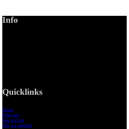
Info
LANIZMEDIA GmbH
Ottobrunner Str. 28
82008 Unterhaching
Tel: +49 89 219 616 51
Mobil: +49 0176-76332833
E-Mail: info@lanizmedia.com
Web: www.lanizmedia.com
Quicklinks
Home
Über uns
Was wir tun
Wie wir arbeiten