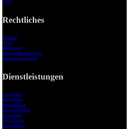
FAQ
Rechtliches
Kontakt
AGB
Impressum
Datenschutzerklärung
Haftungsausschluss
Dienstleistungen
Imagefilme
Werbefilme
Produktfilme
Recruitingfilme
Eventfilme
Werbespots
Livestreams