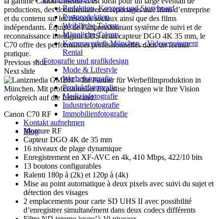
la gamme Canon Cinema et est idéal pour un large éventail de
Redak­ti­on, Kon­zept und Storyboard
productions, des documentaires et reportages aux films d’entreprise
Post­pro­duk­ti­on
et du contenu sur les réseaux sociaux ainsi que des films
Weiblliche Talents
indépendants. Équipé de l’impressionnant système de suivi et de
Männliche Talents
reconnaissance intelligent EOS et un capteur DGO 4K 35 mm, le
Kameraverleih München – Videoequipment
C70 offre des performances professionnelles dans un format
Rental
pratique.
Fotografie und grafikdesign
Previous slide
Mode & Lifestyle
Next slide
Werbefotografie
Produktfotografie
Medizinfotografie
Industriefotografie
Immobilienfotografie
Canon C70 RF
Kontakt aufnehmen
Monture RF
Blog
Capteur DGO 4K de 35 mm
16 niveaux de plage dynamique
Enregistrement en XF-AVC en 4k, 410 Mbps, 422/10 bits
13 boutons configurables
Ralenti 180p à (2k) et 120p à (4k)
Mise au point automatique à deux pixels avec suivi du sujet et
détection des visages
2 emplacements pour carte SD UHS II avec possibilité
d’enregistrer simultanément dans deux codecs différents
Filtre ND interne jusqu’à 10 niveaux