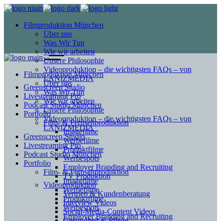
Filmproduktion München
Über uns
Was Wir Tun
Wie wir arbeiten
Unsere Philosophie
Videoproduktion – die wichtigsten FAQs – von
Filmproduktion München
LANIZMEDIA
Über uns
Greenscreen Studio
Was Wir Tun
Livestreaming Pro
Wie wir arbeiten
Podcast Studio München
Unsere Philosophie
Portfolio
Videoproduktion – die wichtigsten FAQs – von
Film- & Fernsehproduktion
LANIZMEDIA
Imagefilme
Greenscreen Studio
Werbefilme
Livestreaming Pro
Produktfilme
Podcast Studio München
Werbespots
Portfolio
Employer Branding and Recruiting
Film- & Fernsehproduktion
TV Produktion
Imagefilme
Videoproduktion
Werbefilme
Vertrieb & Kundenberatung
Produktfilme
Interview Videos
Werbespots
Social-Media-Content Videos
Employer Branding and Recruiting
Gesundheit & Pflege