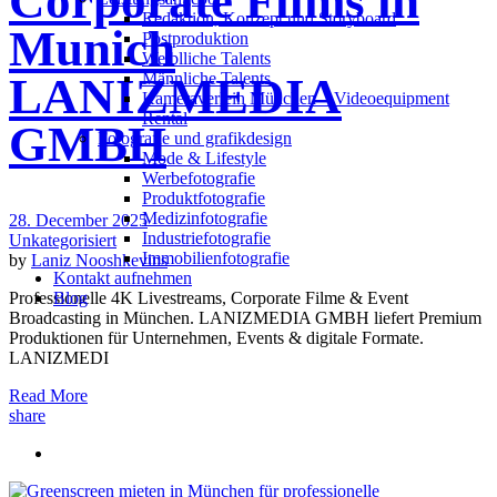
Corporate Films in
Redak­ti­on, Kon­zept und Storyboard
Munich
Post­pro­duk­ti­on
Weiblliche Talents
Männliche Talents
LANIZMEDIA
Kameraverleih München – Videoequipment
Rental
GMBH
Fotografie und grafikdesign
Mode & Lifestyle
Werbefotografie
Produktfotografie
Medizinfotografie
28. December 2025
Industriefotografie
Unkategorisiert
Immobilienfotografie
by
Laniz Nooshkevins
Kontakt aufnehmen
Professionelle 4K Livestreams, Corporate Filme & Event
Blog
Broadcasting in München. LANIZMEDIA GMBH liefert Premium
Produktionen für Unternehmen, Events & digitale Formate.
LANIZMEDI
Read More
share