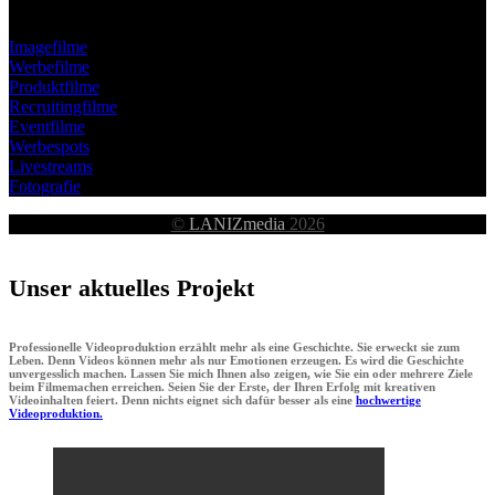
Imagefilme
Werbefilme
Produktfilme
Recruitingfilme
Eventfilme
Werbespots
Livestreams
Fotografie
©
LANIZmedia
2026
Unser aktuelles Projekt
Professionelle Videoproduktion erzählt mehr als eine Geschichte. Sie erweckt sie zum
Leben. Denn Videos können mehr als nur Emotionen erzeugen. Es wird die Geschichte
unvergesslich machen. Lassen Sie mich Ihnen also zeigen, wie Sie ein oder mehrere Ziele
beim Filmemachen erreichen. Seien Sie der Erste, der Ihren Erfolg mit kreativen
Videoinhalten feiert. Denn nichts eignet sich dafür besser als eine
hochwertige
Videoproduktion.