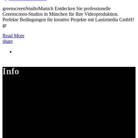
greenscreenStudioMunich Entdecken Sie professionelle
Greenscreen-Studios in München für Ihre Videoproduktion.
Perfekte Bedingungen für kreative Projekte mit Lanizmedia GmbH!
gr
Read More
share
Info
LANIZMEDIA GmbH
Ottobrunner Str. 28
82008 Unterhaching
Tel: +49 89 219 616 51
Mobil: +49 0176-76332833
E-Mail: info@lanizmedia.com
Web: www.lanizmedia.com