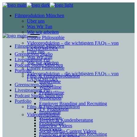
Filmproduktion München
Über uns
Was Wir Tun
Wie wir arbeiten
Unsere Philosophie
Videoproduktion – die wichtigsten FAQs – von
Filmproduktion München
LANIZMEDIA
Über uns
Greenscreen Studio
Was Wir Tun
Livestreaming Pro
Wie wir arbeiten
Podcast Studio München
Unsere Philosophie
Portfolio
Videoproduktion – die wichtigsten FAQs – von
Film- & Fernsehproduktion
LANIZMEDIA
Imagefilme
Greenscreen Studio
Werbefilme
Livestreaming Pro
Produktfilme
Podcast Studio München
Werbespots
Portfolio
Employer Branding and Recruiting
Film- & Fernsehproduktion
TV Produktion
Imagefilme
Videoproduktion
Werbefilme
Vertrieb & Kundenberatung
Produktfilme
Interview Videos
Werbespots
Social-Media-Content Videos
Employer Branding and Recruiting
Gesundheit & Pflege