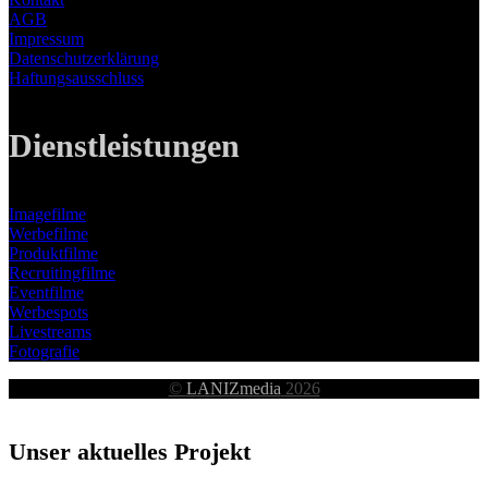
AGB
Impressum
Datenschutzerklärung
Haftungsausschluss
Dienstleistungen
Imagefilme
Werbefilme
Produktfilme
Recruitingfilme
Eventfilme
Werbespots
Livestreams
Fotografie
©
LANIZmedia
2026
Unser aktuelles Projekt