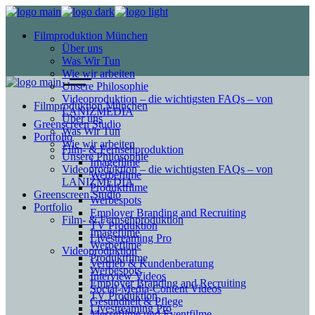
Filmproduktion München
Über uns
Was Wir Tun
Wie wir arbeiten
Unsere Philosophie
Videoproduktion – die wichtigsten FAQs – von
Filmproduktion München
LANIZMEDIA
Über uns
Greenscreen Studio
Was Wir Tun
Portfolio
Wie wir arbeiten
Film- & Fernsehproduktion
Unsere Philosophie
Imagefilme
Videoproduktion – die wichtigsten FAQs – von
Werbefilme
LANIZMEDIA
Produktfilme
Greenscreen Studio
Werbespots
Portfolio
Employer Branding and Recruiting
Film- & Fernsehproduktion
TV Produktion
Imagefilme
Livestreaming Pro
Werbefilme
Videoproduktion
Produktfilme
Vertrieb & Kundenberatung
Werbespots
Interview Videos
Employer Branding and Recruiting
Social-Media-Content Videos
TV Produktion
Gesundheit & Pflege
Livestreaming Pro
Mes­se­filme und Eventfilme