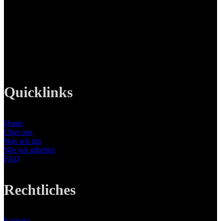
Ottobrunner Str. 28
82008 Unterhaching
Tel: +49 89 219 616 51
Mobil: +49 0176-76332833
E-Mail: info@lanizmedia.com
Web: www.lanizmedia.com
Quicklinks
Home
Über uns
Was wir tun
Wie wir arbeiten
FAQ
Rechtliches
Kontakt