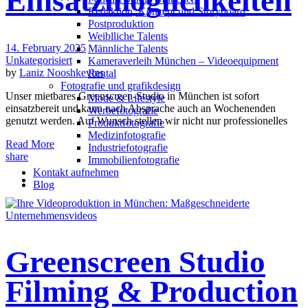
Einsatzmöglichkeiten
Redak­ti­on, Kon­zept und Storyboard
Post­pro­duk­ti­on
Weiblliche Talents
14. February 2025
Männliche Talents
Unkategorisiert
Kameraverleih München – Videoequipment
by
Laniz Nooshkevins
Rental
Fotografie und grafikdesign
Unser mietbares Greenscreen-Studio in München ist sofort
Mode & Lifestyle
einsatzbereit und kann nach Absprache auch an Wochenenden
Werbefotografie
genutzt werden. Auf Wunsch stellen wir nicht nur professionelles
Produktfotografie
Medizinfotografie
Read More
Industriefotografie
share
Immobilienfotografie
Kontakt aufnehmen
Blog
Greenscreen Studio
Filming & Production