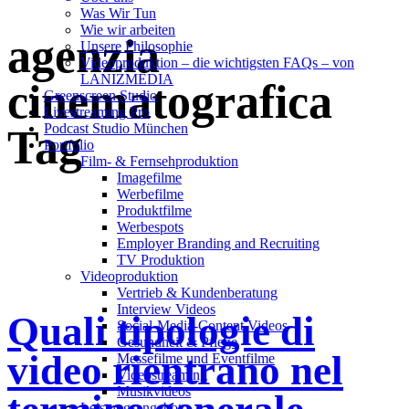
Was Wir Tun
Wie wir arbeiten
agenzia
Unsere Philosophie
Videoproduktion – die wichtigsten FAQs – von
LANIZMEDIA
cinematografica
Greenscreen Studio
Livestreaming Pro
Podcast Studio München
Tag
Portfolio
Film- & Fernsehproduktion
Imagefilme
Werbefilme
Produktfilme
Werbespots
Employer Branding and Recruiting
TV Produktion
Videoproduktion
Vertrieb & Kundenberatung
Interview Videos
Quali tipologie di
Social-Media-Content Videos
Gesundheit & Pflege
video rientrano nel
Mes­se­filme und Eventfilme
Video­strea­ming
Musikvideos
Leis­tungs­an­ge­bot