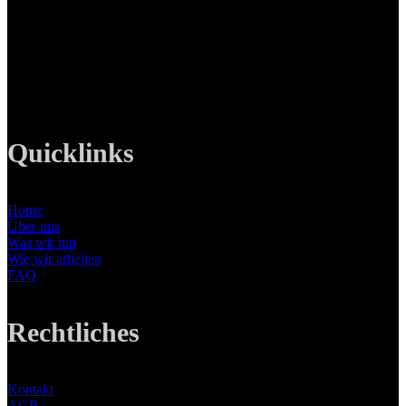
82008 Unterhaching
Tel: +49 89 219 616 51
Mobil: +49 0176-76332833
E-Mail: info@lanizmedia.com
Web: www.lanizmedia.com
Quicklinks
Home
Über uns
Was wir tun
Wie wir arbeiten
FAQ
Rechtliches
Kontakt
AGB