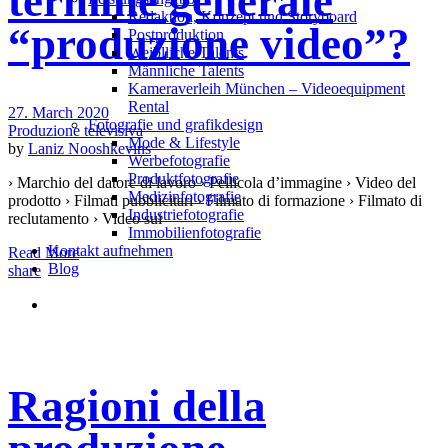
termine generale
Redak­ti­on, Kon­zept und Storyboard
“produzione video”?
Post­pro­duk­ti­on
Weiblliche Talents
Männliche Talents
Kameraverleih München – Videoequipment
Rental
27. March 2020
Fotografie und grafikdesign
Produzione televisiva
Mode & Lifestyle
by
Laniz Nooshkevins
Werbefotografie
Produktfotografie
› Marchio del datore di lavoro › Pellicola d’immagine › Video del
Medizinfotografie
prodotto › Filmati pubblicitari › Filmato di formazione › Filmato di
Industriefotografie
reclutamento › Video sui
Immobilienfotografie
Kontakt aufnehmen
Read More
Blog
share
Ragioni della