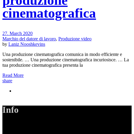
produzione
cinematografica
27. March 2020
Marchio del datore di lavoro
,
Produzione video
by
Laniz Nooshkevins
Una produzione cinematografica comunica in modo efficiente e
sostenibile. … Una produzione cinematografica incuriosisce. … La
tua produzione cinematografica presenta la
Read More
share
Info
LANIZMEDIA GmbH
Ottobrunner Str. 28