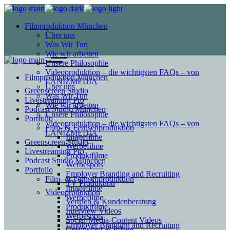
Filmproduktion München
Über uns
Was Wir Tun
Wie wir arbeiten
Unsere Philosophie
Videoproduktion – die wichtigsten FAQs – von
Filmproduktion München
LANIZMEDIA
Über uns
Greenscreen Studio
Was Wir Tun
Livestreaming Pro
Wie wir arbeiten
Podcast Studio München
Unsere Philosophie
Portfolio
Videoproduktion – die wichtigsten FAQs – von
Film- & Fernsehproduktion
LANIZMEDIA
Imagefilme
Greenscreen Studio
Werbefilme
Livestreaming Pro
Produktfilme
Podcast Studio München
Werbespots
Portfolio
Employer Branding and Recruiting
Film- & Fernsehproduktion
TV Produktion
Imagefilme
Videoproduktion
Werbefilme
Vertrieb & Kundenberatung
Produktfilme
Interview Videos
Werbespots
Social-Media-Content Videos
Employer Branding and Recruiting
Gesundheit & Pflege