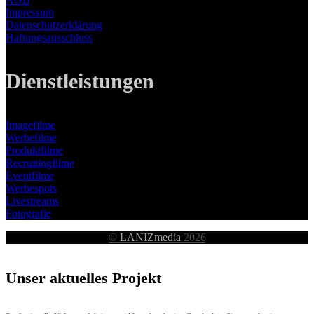
Impressum
Datenschutzerklärung
Haftungsausschluss
Dienstleistungen
Imagefilme
Werbefilme
Produktfilme
Recruitingfilme
Eventfilme
Werbespots
Livestreams
Fotografie
©
LANIZmedia
2026
Unser aktuelles Projekt