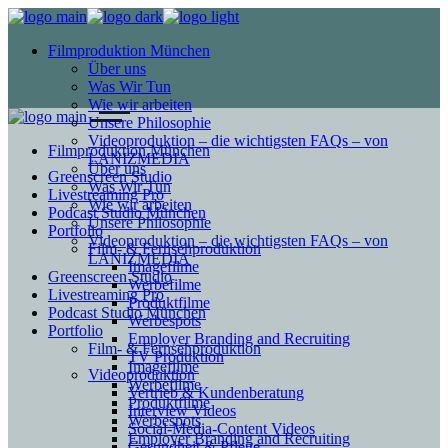
Filmproduktion München
Über uns
Was Wir Tun
Wie wir arbeiten
Unsere Philosophie
Videoproduktion – die wichtigsten FAQs – von
Filmproduktion München
LANIZMEDIA
Über uns
Greenscreen Studio
Was Wir Tun
Livestreaming Pro
Wie wir arbeiten
Podcast Studio München
Unsere Philosophie
Portfolio
Videoproduktion – die wichtigsten FAQs – von
Film- & Fernsehproduktion
LANIZMEDIA
Imagefilme
Greenscreen Studio
Werbefilme
Livestreaming Pro
Produktfilme
Podcast Studio München
Werbespots
Portfolio
Employer Branding and Recruiting
Film- & Fernsehproduktion
TV Produktion
Imagefilme
Videoproduktion
Werbefilme
Vertrieb & Kundenberatung
Produktfilme
Interview Videos
Werbespots
Social-Media-Content Videos
Employer Branding and Recruiting
Gesundheit & Pflege