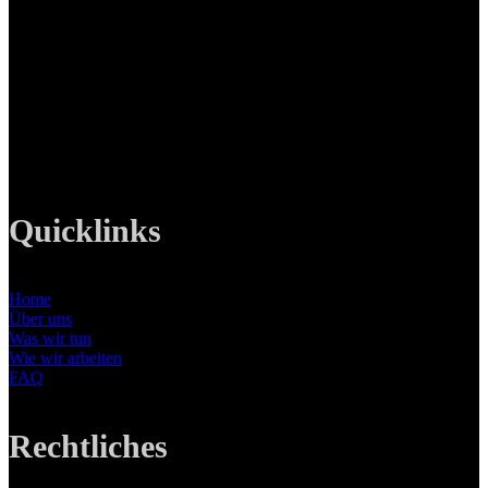
LANIZMEDIA GmbH
Ottobrunner Str. 28
82008 Unterhaching
Tel: +49 89 219 616 51
Mobil: +49 0176-76332833
E-Mail: info@lanizmedia.com
Web: www.lanizmedia.com
Quicklinks
Home
Über uns
Was wir tun
Wie wir arbeiten
FAQ
Rechtliches