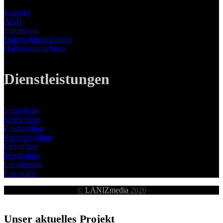
Kontakt
AGB
Impressum
Datenschutzerklärung
Haftungsausschluss
Dienstleistungen
Imagefilme
Werbefilme
Produktfilme
Recruitingfilme
Eventfilme
Werbespots
Livestreams
Fotografie
©
LANIZmedia
2026
Unser aktuelles Projekt