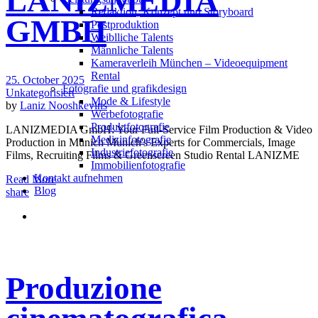
LANIZMEDIA
Redak­ti­on, Kon­zept und Storyboard
GMBH
Post­pro­duk­ti­on
Weiblliche Talents
Männliche Talents
Kameraverleih München – Videoequipment
Rental
25. October 2025
Fotografie und grafikdesign
Unkategorisiert
Mode & Lifestyle
by
Laniz Nooshkevins
Werbefotografie
Produktfotografie
LANIZMEDIA GmbH: Your Full-Service Film Production & Video
Medizinfotografie
Production in Munich Munich's Experts for Commercials, Image
Industriefotografie
Films, Recruiting Films & Greenscreen Studio Rental LANIZME
Immobilienfotografie
Kontakt aufnehmen
Read More
Blog
share
Produzione