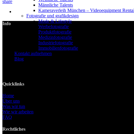
share
Männliche Talents
Kameraverleih München – Videoequipment Renta
Fotografie und grafikdesign
Mode & Lifestyle
Info
Werbefotografie
Produktfotografie
LANIZMEDIA GmbH
Medizinfotografie
Ottobrunner Str. 28
Industriefotografie
82008 Unterhaching
Immobilienfotografie
Kontakt aufnehmen
Tel: +49 89 219 616 51
Blog
Mobil: +49 0176-76332833
E-Mail: info@lanizmedia.com
Web: www.lanizmedia.com
Quicklinks
Home
Über uns
Was wir tun
Wie wir arbeiten
FAQ
Rechtliches