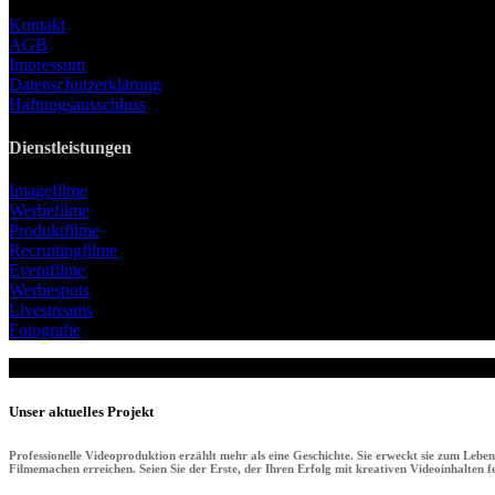
Kontakt
AGB
Impressum
Datenschutzerklärung
Haftungsausschluss
Dienstleistungen
Imagefilme
Werbefilme
Produktfilme
Recruitingfilme
Eventfilme
Werbespots
Livestreams
Fotografie
Unser aktuelles Projekt
Professionelle Videoproduktion erzählt mehr als eine Geschichte. Sie erweckt sie zum Lebe
Filmemachen erreichen. Seien Sie der Erste, der Ihren Erfolg mit kreativen Videoinhalten fei