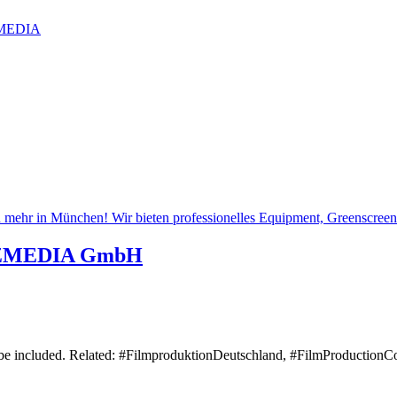
IZMEDIA
ZMEDIA GmbH
s be included. Related: #FilmproduktionDeutschland, #FilmProductio