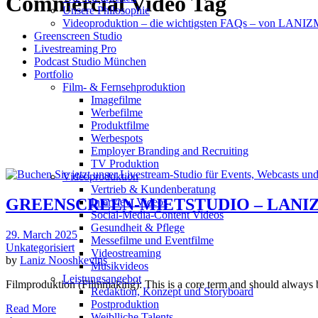
Commercial Video Tag
Unsere Philosophie
Videoproduktion – die wichtigsten FAQs – von LAN
Greenscreen Studio
Livestreaming Pro
Podcast Studio München
Portfolio
Film- & Fernsehproduktion
Imagefilme
Werbefilme
Produktfilme
Werbespots
Employer Branding and Recruiting
TV Produktion
Videoproduktion
Vertrieb & Kundenberatung
GREENSCREEN-MIETSTUDIO – LANI
Interview Videos
Social-Media-Content Videos
Gesundheit & Pflege
29. March 2025
Mes­se­filme und Eventfilme
Unkategorisiert
Video­strea­ming
by
Laniz Nooshkevins
Musikvideos
Leis­tungs­an­ge­bot
Filmproduktion (Filmmaking): This is a core term and should alway
Redak­ti­on, Kon­zept und Storyboard
Post­pro­duk­ti­on
Read More
Weiblliche Talents