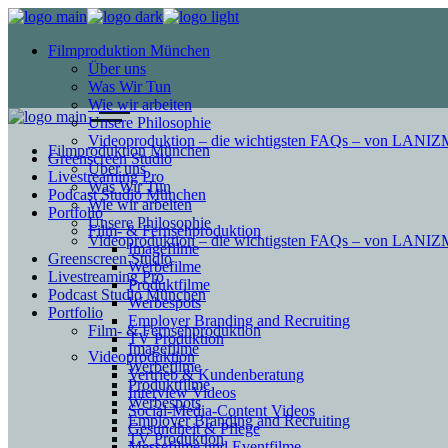
Filmproduktion München
Über uns
Was Wir Tun
Wie wir arbeiten
Unsere Philosophie
Videoproduktion – die wichtigsten FAQs – von LAN
Filmproduktion München
Greenscreen Studio
Über uns
Livestreaming Pro
Was Wir Tun
Podcast Studio München
Wie wir arbeiten
Portfolio
Unsere Philosophie
Film- & Fernsehproduktion
Videoproduktion – die wichtigsten FAQs – von LAN
Imagefilme
Greenscreen Studio
Werbefilme
Livestreaming Pro
Produktfilme
Podcast Studio München
Werbespots
Portfolio
Employer Branding and Recruiting
Film- & Fernsehproduktion
TV Produktion
Imagefilme
Videoproduktion
Werbefilme
Vertrieb & Kundenberatung
Produktfilme
Interview Videos
Werbespots
Social-Media-Content Videos
Employer Branding and Recruiting
Gesundheit & Pflege
TV Produktion
Mes­se­filme und Eventfilme