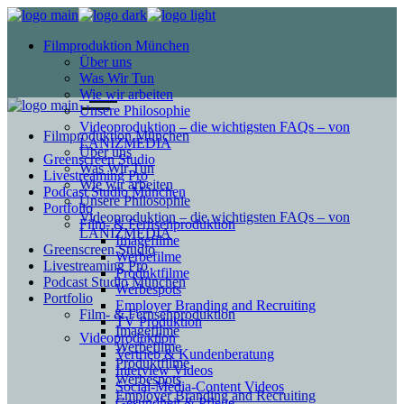
Filmproduktion München
Über uns
Was Wir Tun
Wie wir arbeiten
Unsere Philosophie
Videoproduktion – die wichtigsten FAQs – von
Filmproduktion München
LANIZMEDIA
Über uns
Greenscreen Studio
Was Wir Tun
Livestreaming Pro
Wie wir arbeiten
Podcast Studio München
Unsere Philosophie
Portfolio
Videoproduktion – die wichtigsten FAQs – von
Film- & Fernsehproduktion
LANIZMEDIA
Imagefilme
Greenscreen Studio
Werbefilme
Livestreaming Pro
Produktfilme
Podcast Studio München
Werbespots
Portfolio
Employer Branding and Recruiting
Film- & Fernsehproduktion
TV Produktion
Imagefilme
Videoproduktion
Werbefilme
Vertrieb & Kundenberatung
Produktfilme
Interview Videos
Werbespots
Social-Media-Content Videos
Employer Branding and Recruiting
Gesundheit & Pflege