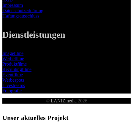
Impressum
Datenschutzerklärung
Haftungsausschluss
Dienstleistungen
Imagefilme
Werbefilme
Produktfilme
Recruitingfilme
Eventfilme
Werbespots
Livestreams
Fotografie
©
LANIZmedia
2026
Unser aktuelles Projekt