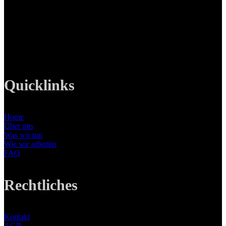
82008 Unterhaching
Tel: +49 89 219 616 51
Mobil: +49 0176-76332833
E-Mail: info@lanizmedia.com
Web: www.lanizmedia.com
Quicklinks
Home
Über uns
Was wir tun
Wie wir arbeiten
FAQ
Rechtliches
Kontakt
AGB