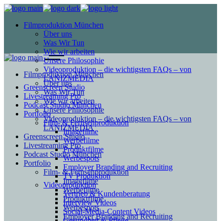
Filmproduktion München
Über uns
Was Wir Tun
Wie wir arbeiten
Unsere Philosophie
Videoproduktion – die wichtigsten FAQs – von
Filmproduktion München
LANIZMEDIA
Über uns
Greenscreen Studio
Was Wir Tun
Livestreaming Pro
Wie wir arbeiten
Podcast Studio München
Unsere Philosophie
Portfolio
Videoproduktion – die wichtigsten FAQs – von
Film- & Fernsehproduktion
LANIZMEDIA
Imagefilme
Greenscreen Studio
Werbefilme
Livestreaming Pro
Produktfilme
Podcast Studio München
Werbespots
Portfolio
Employer Branding and Recruiting
Film- & Fernsehproduktion
TV Produktion
Imagefilme
Videoproduktion
Werbefilme
Vertrieb & Kundenberatung
Produktfilme
Interview Videos
Werbespots
Social-Media-Content Videos
Employer Branding and Recruiting
Gesundheit & Pflege