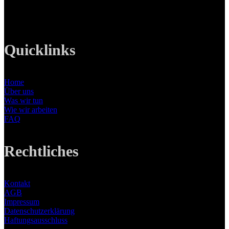
E-Mail: info@lanizmedia.com
Web: www.lanizmedia.com
Quicklinks
Home
Über uns
Was wir tun
Wie wir arbeiten
FAQ
Rechtliches
Kontakt
AGB
Impressum
Datenschutzerklärung
Haftungsausschluss