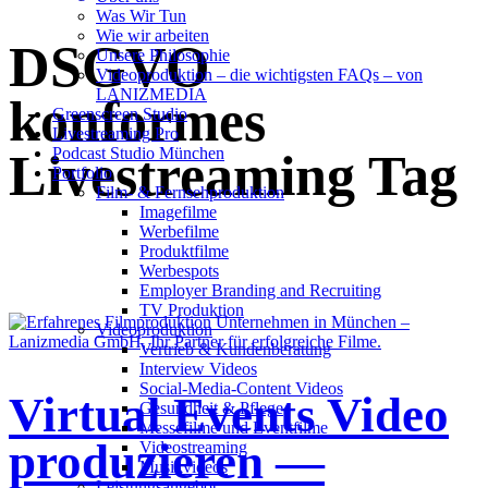
Was Wir Tun
Wie wir arbeiten
DSGVO
Unsere Philosophie
Videoproduktion – die wichtigsten FAQs – von
LANIZMEDIA
konformes
Greenscreen Studio
Livestreaming Pro
Podcast Studio München
Livestreaming Tag
Portfolio
Film- & Fernsehproduktion
Imagefilme
Werbefilme
Produktfilme
Werbespots
Employer Branding and Recruiting
TV Produktion
Videoproduktion
Vertrieb & Kundenberatung
Interview Videos
Social-Media-Content Videos
Virtual Events Video
Gesundheit & Pflege
Mes­se­filme und Eventfilme
produzieren —
Video­strea­ming
Musikvideos
Leis­tungs­an­ge­bot