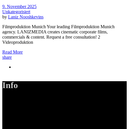
9. November 2025
Unkategorisiert
by
Laniz Nooshkevins
Filmproduktion Munich Your leading Filmproduktion Munich
agency. LANIZMEDIA creates cinematic corporate films,
commercials & content. Request a free consultation! 2
Videoproduktion
Read More
share
Info
LANIZMEDIA GmbH
Ottobrunner Str. 28
82008 Unterhaching
Tel: +49 89 219 616 51
Mobil: +49 0176-76332833