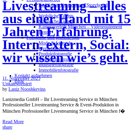
Livestreaming – alles
Redak­ti­on, Kon­zept und Storyboard
Post­pro­duk­ti­on
aus einer Hand mit 15
Weiblliche Talents
Männliche Talents
Kameraverleih München – Videoequipment
Jahren Erfahrung.
Rental
Fotografie und grafikdesign
Intern, extern, Social:
Mode & Lifestyle
Werbefotografie
wir wissen wie’s geht.
Produktfotografie
Medizinfotografie
Industriefotografie
Immobilienfotografie
Kontakt aufnehmen
11. November 2025
Blog
Unkategorisiert
by
Laniz Nooshkevins
Lanizmedia GmbH – Ihr Livestreaming Service in München
Professioneller Livestreaming Service & Event-Produktion in
München Professioneller Livestreaming Service in München f�
Read More
share