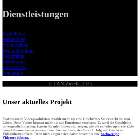
Dienstleistungen
Imagefilme
Werbefilme
Produktfilme
Recruitingfilme
Eventfilme
Werbespots
Livestreams
Fotografie
©
LANIZmedia
2026
Unser aktuelles Projekt
Professionelle Videoproduktion erzählt mehr als eine Geschichte. Sie erweckt sie zum
Leben. Denn Videos können mehr als nur Emotionen erzeugen. Es wird die Geschichte
unvergesslich machen. Lassen Sie mich Ihnen also zeigen, wie Sie ein oder mehrere Ziele
beim Filmemachen erreichen. Seien Sie der Erste, der Ihren Erfolg mit kreativen
Videoinhalten feiert. Denn nichts eignet sich dafür besser als eine
hochwertige
Videoproduktion.