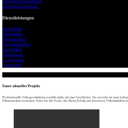
Datenschutzerklärung
Haftungsausschluss
Dienstleistungen
Imagefilme
Werbefilme
Produktfilme
Recruitingfilme
Eventfilme
Werbespots
Livestreams
Fotografie
Unser aktuelles Projekt
Professionelle Videoproduktion erzählt mehr als eine Geschichte. Sie erweckt sie zum Lebe
Filmemachen erreichen. Seien Sie der Erste, der Ihren Erfolg mit kreativen Videoinhalten fei