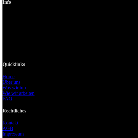
Info
LANIZMEDIA GmbH
Ottobrunner Str. 28
82008 Unterhaching
Tel: +49 89 219 616 51
Mobil: +49 0176-76332833
E-Mail: info@lanizmedia.com
Web: www.lanizmedia.com
Quicklinks
Home
Über uns
Was wir tun
Wie wir arbeiten
FAQ
Rechtliches
Kontakt
AGB
Impressum