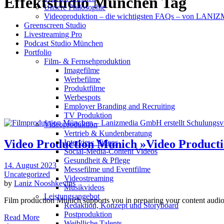
Effektstudio München Tag
Unsere Philosophie
Videoproduktion – die wichtigsten FAQs – von LAN
Greenscreen Studio
Livestreaming Pro
Podcast Studio München
Portfolio
Film- & Fernsehproduktion
Imagefilme
Werbefilme
Produktfilme
Werbespots
Employer Branding and Recruiting
TV Produktion
Videoproduktion
Vertrieb & Kundenberatung
Video Production Munich »Video Producti
Interview Videos
Social-Media-Content Videos
Gesundheit & Pflege
14. August 2023
Mes­se­filme und Eventfilme
Uncategorized
Video­strea­ming
by
Laniz Nooshkevins
Musikvideos
Leis­tungs­an­ge­bot
Film production Munich supports you in preparing your content audiovis
Redak­ti­on, Kon­zept und Storyboard
Post­pro­duk­ti­on
Read More
Weiblliche Talents