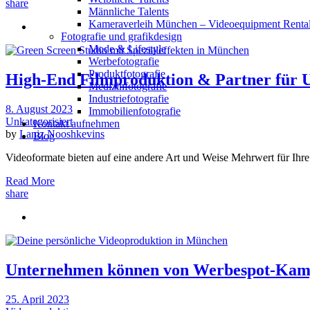
share
Männliche Talents
Kameraverleih München – Videoequipment Renta
Fotografie und grafikdesign
Mode & Lifestyle
Werbefotografie
Produktfotografie
High-End Filmproduktion & Partner für
Medizinfotografie
Industriefotografie
8. August 2023
Immobilienfotografie
Unkategorisiert
Kontakt aufnehmen
by
Laniz Nooshkevins
Blog
Videoformate bieten auf eine andere Art und Weise Mehrwert für Ihre
Read More
share
Unternehmen können von Werbespot-Kampag
25. April 2023