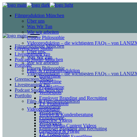
Filmproduktion München
Über uns
Was Wir Tun
Wie wir arbeiten
Unsere Philosophie
Videoproduktion – die wichtigsten FAQs – von LAN
Filmproduktion München
Greenscreen Studio
Über uns
Livestreaming Pro
Was Wir Tun
Podcast Studio München
Wie wir arbeiten
Portfolio
Unsere Philosophie
Film- & Fernsehproduktion
Videoproduktion – die wichtigsten FAQs – von LAN
Imagefilme
Greenscreen Studio
Werbefilme
Livestreaming Pro
Produktfilme
Podcast Studio München
Werbespots
Portfolio
Employer Branding and Recruiting
Film- & Fernsehproduktion
TV Produktion
Imagefilme
Videoproduktion
Werbefilme
Vertrieb & Kundenberatung
Produktfilme
Interview Videos
Werbespots
Social-Media-Content Videos
Employer Branding and Recruiting
Gesundheit & Pflege
TV Produktion
Mes­se­filme und Eventfilme