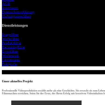
AGB
Impressum
Datenschutzerklärung
Haftungsausschluss
Dienstleistungen
Imagefilme
Werbefilme
Produktfilme
Recruitingfilme
Eventfilme
Werbespots
Livestreams
Fotografie
Unser aktuelles Projekt
Professionelle Videoproduktion erzählt mehr als eine Geschichte. Sie erweckt sie zum Lebe
Filmemachen erreichen. Seien Sie der Erste, der Ihren Erfolg mit kreativen Videoinhalten fei