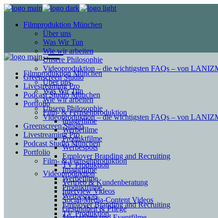
Filmproduktion München
Über uns
Was Wir Tun
Wie wir arbeiten
Unsere Philosophie
Videoproduktion – die wichtigsten FAQs – von LAN
Filmproduktion München
Greenscreen Studio
Über uns
Livestreaming Pro
Was Wir Tun
Podcast Studio München
Wie wir arbeiten
Portfolio
Unsere Philosophie
Film- & Fernsehproduktion
Videoproduktion – die wichtigsten FAQs – von LAN
Imagefilme
Greenscreen Studio
Werbefilme
Livestreaming Pro
Produktfilme
Podcast Studio München
Werbespots
Portfolio
Employer Branding and Recruiting
Film- & Fernsehproduktion
TV Produktion
Imagefilme
Videoproduktion
Werbefilme
Vertrieb & Kundenberatung
Produktfilme
Interview Videos
Werbespots
Social-Media-Content Videos
Employer Branding and Recruiting
Gesundheit & Pflege
TV Produktion
Mes­se­filme und Eventfilme