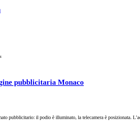
l
i
gine pubblicitaria Monaco
mato pubblicitario: il podio è illuminato, la telecamera è posizionata. L’