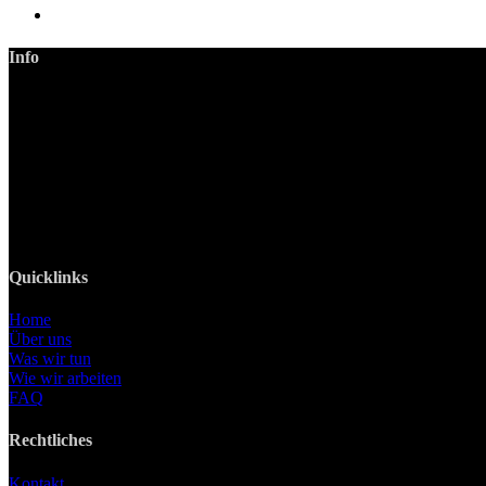
Info
LANIZMEDIA GmbH
Ottobrunner Str. 28
82008 Unterhaching
Tel: +49 89 219 616 51
Mobil: +49 0176-76332833
E-Mail: info@lanizmedia.com
Web: www.lanizmedia.com
Quicklinks
Home
Über uns
Was wir tun
Wie wir arbeiten
FAQ
Rechtliches
Kontakt