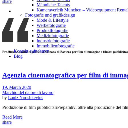
share
Männliche Talents
Kameraverleih München – Videoequipment Renta
Fotografie und grafikdesign
Mode & Lifestyle
Werbefotografie
Produktfotografie
Medizinfotografie
Industriefotografie
Immobilienfotografie
Kontakt aufnehmen
Produzione cinematografica a Monaco di Baviera per film d’immagine e filmati pubblicitar
Blog
Agenzia cinematografica per film di imma
19. March 2020
Marchio del datore di lavoro
by
Laniz Nooshkevins
Produzione di film pubblicitariPreparativi oltre alla produzione del fil
Read More
share