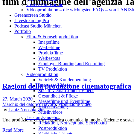
film d’immagine dell’agenzia T
Unsere Philosophie
Videoproduktion – die wichtigsten FAQs – von LAN
Greenscreen Studio
Livestreaming Pro
Podcast Studio München
Portfolio
Film- & Fernsehproduktion
Imagefilme
Werbefilme
Produktfilme
Werbespots
Employer Branding and Recruiting
TV Produktion
Videoproduktion
Vertrieb & Kundenberatung
Ragioni della produzione cinematografica
Interview Videos
Social-Media-Content Videos
Gesundheit & Pflege
27. March 2020
Mes­se­filme und Eventfilme
Marchio del datore di lavoro
,
Produzione video
Video­strea­ming
by
Laniz Nooshkevins
Musikvideos
Leis­tungs­an­ge­bot
Una produzione cinematografica comunica in modo efficiente e sosten
Redak­ti­on, Kon­zept und Storyboard
Post­pro­duk­ti­on
Read More
Weiblliche Talents