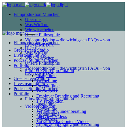
Filmproduktion München
Über uns
Was Wir Tun
Wie wir arbeiten
Unsere Philosophie
Videoproduktion – die wichtigsten FAQs – von
Filmproduktion München
LANIZMEDIA
Über uns
Greenscreen Studio
Was Wir Tun
Livestreaming Pro
Wie wir arbeiten
Podcast Studio München
Unsere Philosophie
Portfolio
Videoproduktion – die wichtigsten FAQs – von
Film- & Fernsehproduktion
LANIZMEDIA
Imagefilme
Greenscreen Studio
Werbefilme
Livestreaming Pro
Produktfilme
Podcast Studio München
Werbespots
Portfolio
Employer Branding and Recruiting
Film- & Fernsehproduktion
TV Produktion
Imagefilme
Videoproduktion
Werbefilme
Vertrieb & Kundenberatung
Produktfilme
Interview Videos
Werbespots
Social-Media-Content Videos
Employer Branding and Recruiting
Gesundheit & Pflege