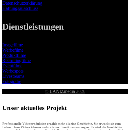
Datenschutzerklärung
Haftungsausschluss
Dienstleistungen
Imagefilme
Werbefilme
Produktfilme
Recruitingfilme
Eventfilme
Werbespots
Livestreams
Fotografie
©
LANIZmedia
2026
Unser aktuelles Projekt
Professionelle Videoproduktion erzählt mehr als eine Geschichte. Sie erweckt sie zum
Leben. Denn Videos können mehr als nur Emotionen erzeugen. Es wird die Geschichte