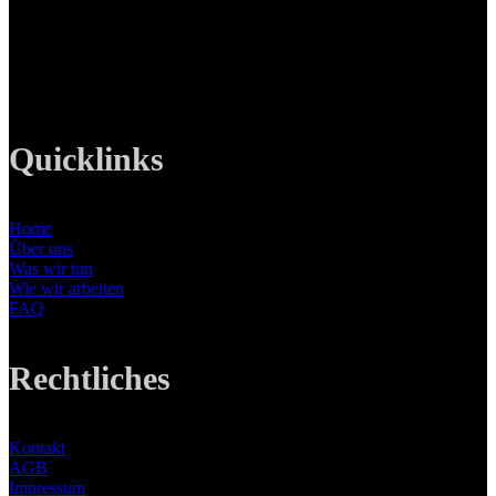
Tel: +49 89 219 616 51
Mobil: +49 0176-76332833
E-Mail: info@lanizmedia.com
Web: www.lanizmedia.com
Quicklinks
Home
Über uns
Was wir tun
Wie wir arbeiten
FAQ
Rechtliches
Kontakt
AGB
Impressum