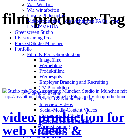
Was Wir Tun
Wie wir arbeiten
film producer Tag
Unsere Philosophie
Videoproduktion – die wichtigsten FAQs – von
LANIZMEDIA
Greenscreen Studio
Livestreaming Pro
Podcast Studio München
Portfolio
Film- & Fernsehproduktion
Imagefilme
Werbefilme
Produktfilme
Werbespots
Employer Branding and Recruiting
TV Produktion
Videoproduktion
Vertrieb & Kundenberatung
Interview Videos
Social-Media-Content Videos
video production for
Gesundheit & Pflege
Mes­se­filme und Eventfilme
web videos &
Video­strea­ming
Musikvideos
Leis­tungs­an­ge­bot