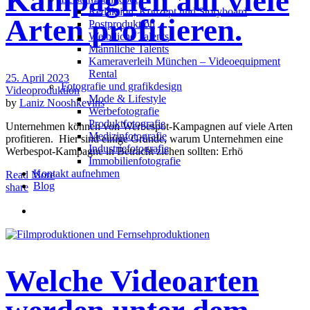
Kampagnen auf viele
Redak­ti­on, Kon­zept und Storyboard
Arten profitieren.
Post­pro­duk­ti­on
Weiblliche Talents
Männliche Talents
Kameraverleih München – Videoequipment
Rental
25. April 2023
Fotografie und grafikdesign
Videoproduktion
Mode & Lifestyle
by
Laniz Nooshkevins
Werbefotografie
Produktfotografie
Unternehmen können von Werbespot-Kampagnen auf viele Arten
Medizinfotografie
profitieren. Hier sind einige Gründe, warum Unternehmen eine
Industriefotografie
Werbespot-Kampagne in Betracht ziehen sollten: Erhö
Immobilienfotografie
Kontakt aufnehmen
Read More
Blog
share
Welche Videoarten