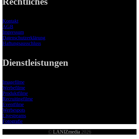
Rechtliches
Kontakt
AGB
Impressum
Datenschutzerklärung
Haftungsausschluss
Dienstleistungen
Imagefilme
Werbefilme
Produktfilme
Recruitingfilme
Eventfilme
Werbespots
Livestreams
Fotografie
©
LANIZmedia
2026