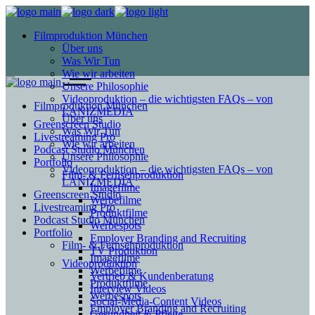
Filmproduktion München
Über uns
Was Wir Tun
Wie wir arbeiten
Unsere Philosophie
Videoproduktion – die wichtigsten FAQs – von
Filmproduktion München
LANIZMEDIA
Über uns
Greenscreen Studio
Was Wir Tun
Livestreaming Pro
Wie wir arbeiten
Podcast Studio München
Unsere Philosophie
Portfolio
Videoproduktion – die wichtigsten FAQs – von
Film- & Fernsehproduktion
LANIZMEDIA
Imagefilme
Greenscreen Studio
Werbefilme
Livestreaming Pro
Produktfilme
Podcast Studio München
Werbespots
Portfolio
Employer Branding and Recruiting
Film- & Fernsehproduktion
TV Produktion
Imagefilme
Videoproduktion
Werbefilme
Vertrieb & Kundenberatung
Produktfilme
Interview Videos
Werbespots
Social-Media-Content Videos
Employer Branding and Recruiting
Gesundheit & Pflege