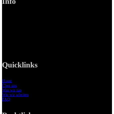
Info
LANIZMEDIA GmbH
Ottobrunner Str. 28
82008 Unterhaching
Tel: +49 89 219 616 51
Mobil: +49 0176-76332833
E-Mail: info@lanizmedia.com
Web: www.lanizmedia.com
Quicklinks
Home
Über uns
Was wir tun
Wie wir arbeiten
FAQ