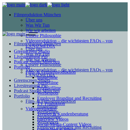
Filmproduktion München
Über uns
Was Wir Tun
Wie wir arbeiten
Unsere Philosophie
Videoproduktion – die wichtigsten FAQs – von
Filmproduktion München
LANIZMEDIA
Über uns
Greenscreen Studio
Was Wir Tun
Livestreaming Pro
Wie wir arbeiten
Podcast Studio München
Unsere Philosophie
Portfolio
Videoproduktion – die wichtigsten FAQs – von
Film- & Fernsehproduktion
LANIZMEDIA
Imagefilme
Greenscreen Studio
Werbefilme
Livestreaming Pro
Produktfilme
Podcast Studio München
Werbespots
Portfolio
Employer Branding and Recruiting
Film- & Fernsehproduktion
TV Produktion
Imagefilme
Videoproduktion
Werbefilme
Vertrieb & Kundenberatung
Produktfilme
Interview Videos
Werbespots
Social-Media-Content Videos
Employer Branding and Recruiting
Gesundheit & Pflege