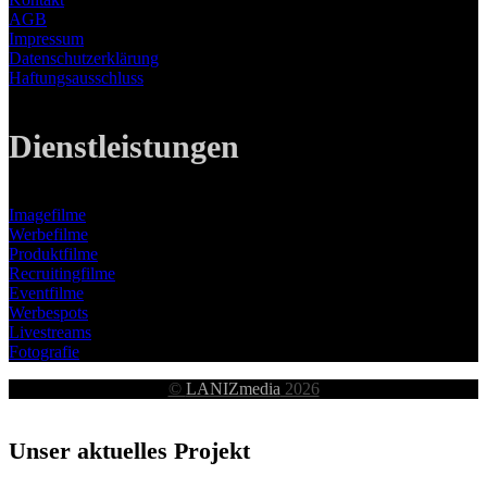
AGB
Impressum
Datenschutzerklärung
Haftungsausschluss
Dienstleistungen
Imagefilme
Werbefilme
Produktfilme
Recruitingfilme
Eventfilme
Werbespots
Livestreams
Fotografie
©
LANIZmedia
2026
Unser aktuelles Projekt