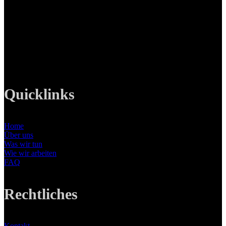
Ottobrunner Str. 28
82008 Unterhaching
Tel: +49 89 219 616 51
Mobil: +49 0176-76332833
E-Mail: info@lanizmedia.com
Web: www.lanizmedia.com
Quicklinks
Home
Über uns
Was wir tun
Wie wir arbeiten
FAQ
Rechtliches
Kontakt