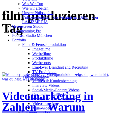
Was Wir Tun
Wie wir arbeiten
film produzieren
Unsere Philosophie
Videoproduktion – die wichtigsten FAQs – von
LANIZMEDIA
Tag
Greenscreen Studio
Livestreaming Pro
Podcast Studio München
Portfolio
Film- & Fernsehproduktion
Imagefilme
Werbefilme
Produktfilme
Werbespots
Employer Branding and Recruiting
TV Produktion
Videoproduktion
Vertrieb & Kundenberatung
Interview Videos
Social-Media-Content Videos
Videomarketing in
Gesundheit & Pflege
Mes­se­filme und Eventfilme
Zahlen – Warum
Video­strea­ming
Musikvideos
Leis­tungs­an­ge­bot