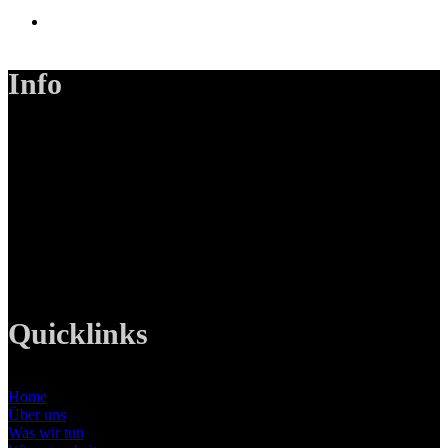
Info
LANIZMEDIA GmbH
Ottobrunner Str. 28
82008 Unterhaching
Tel: +49 89 219 616 51
Mobil: +49 0176-76332833
E-Mail: info@lanizmedia.com
Web: www.lanizmedia.com
Quicklinks
Home
Über uns
Was wir tun