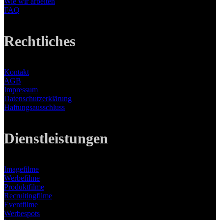
Wie wir arbeiten
FAQ
Rechtliches
Kontakt
AGB
Impressum
Datenschutzerklärung
Haftungsausschluss
Dienstleistungen
Imagefilme
Werbefilme
Produktfilme
Recruitingfilme
Eventfilme
Werbespots