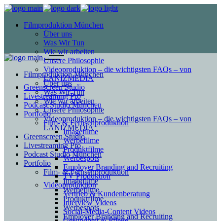
Filmproduktion München
Über uns
Was Wir Tun
Wie wir arbeiten
Unsere Philosophie
Videoproduktion – die wichtigsten FAQs – von
Filmproduktion München
LANIZMEDIA
Über uns
Greenscreen Studio
Was Wir Tun
Livestreaming Pro
Wie wir arbeiten
Podcast Studio München
Unsere Philosophie
Portfolio
Videoproduktion – die wichtigsten FAQs – von
Film- & Fernsehproduktion
LANIZMEDIA
Imagefilme
Greenscreen Studio
Werbefilme
Livestreaming Pro
Produktfilme
Podcast Studio München
Werbespots
Portfolio
Employer Branding and Recruiting
Film- & Fernsehproduktion
TV Produktion
Imagefilme
Videoproduktion
Werbefilme
Vertrieb & Kundenberatung
Produktfilme
Interview Videos
Werbespots
Social-Media-Content Videos
Employer Branding and Recruiting
Gesundheit & Pflege