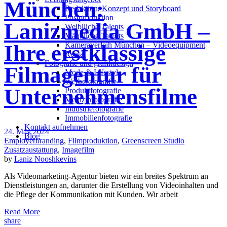
München:
Redak­ti­on, Kon­zept und Storyboard
Post­pro­duk­ti­on
Lanizmedia GmbH –
Weiblliche Talents
Männliche Talents
Kameraverleih München – Videoequipment
Ihre erstklassige
Rental
Fotografie und grafikdesign
Filmagentur für
Mode & Lifestyle
Werbefotografie
Unternehmensfilme
Produktfotografie
Medizinfotografie
Industriefotografie
Immobilienfotografie
Kontakt aufnehmen
24. May 2024
Blog
Employerbranding
,
Filmproduktion
,
Greenscreen Studio
Zusatzaustattung
,
Imagefilm
by
Laniz Nooshkevins
Als Videomarketing-Agentur bieten wir ein breites Spektrum an
Dienstleistungen an, darunter die Erstellung von Videoinhalten und
die Pflege der Kommunikation mit Kunden. Wir arbeit
Read More
share