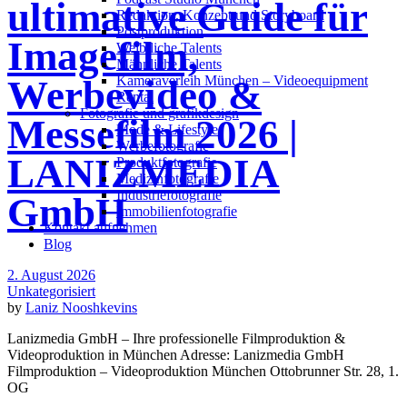
ultimative Guide für
Redak­ti­on, Kon­zept und Storyboard
Post­pro­duk­ti­on
Imagefilm,
Weiblliche Talents
Männliche Talents
Kameraverleih München – Videoequipment
Werbevideo &
Rental
Fotografie und grafikdesign
Messefilm 2026 |
Mode & Lifestyle
Werbefotografie
LANIZMEDIA
Produktfotografie
Medizinfotografie
Industriefotografie
GmbH
Immobilienfotografie
Kontakt aufnehmen
Blog
2. August 2026
Unkategorisiert
by
Laniz Nooshkevins
Lanizmedia GmbH – Ihre professionelle Filmproduktion &
Videoproduktion in München Adresse: Lanizmedia GmbH
Filmproduktion – Videoproduktion München Ottobrunner Str. 28, 1.
OG