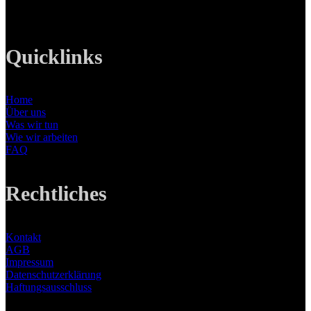
E-Mail: info@lanizmedia.com
Web: www.lanizmedia.com
Quicklinks
Home
Über uns
Was wir tun
Wie wir arbeiten
FAQ
Rechtliches
Kontakt
AGB
Impressum
Datenschutzerklärung
Haftungsausschluss