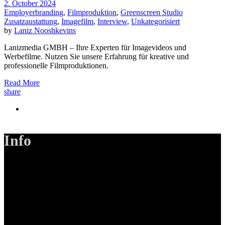
2. October 2024
Employerbranding
,
Filmproduktion
,
Greenscreen Studio
Zusatzaustattung
,
Imagefilm
,
Interview
,
Unkategorisiert
by
Laniz Nooshkevins
Lanizmedia GMBH – Ihre Experten für Imagevideos und
Werbefilme. Nutzen Sie unsere Erfahrung für kreative und
professionelle Filmproduktionen.
Read More
share
Info
LANIZMEDIA GmbH
Ottobrunner Str. 28
82008 Unterhaching
Tel: +49 89 219 616 51
Mobil: +49 0176-76332833