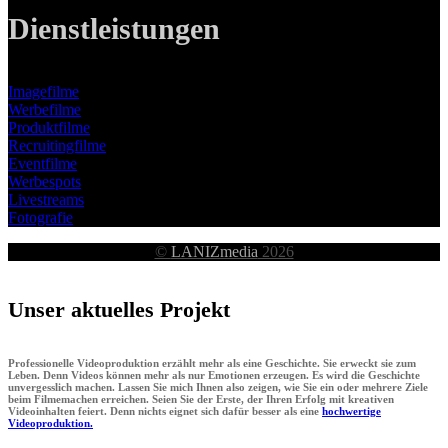
Dienstleistungen
Imagefilme
Werbefilme
Produktfilme
Recruitingfilme
Eventfilme
Werbespots
Livestreams
Fotografie
©
LANIZmedia
2026
Unser aktuelles Projekt
Professionelle Videoproduktion erzählt mehr als eine Geschichte. Sie erweckt sie zum
Leben. Denn Videos können mehr als nur Emotionen erzeugen. Es wird die Geschichte
unvergesslich machen. Lassen Sie mich Ihnen also zeigen, wie Sie ein oder mehrere Ziele
beim Filmemachen erreichen. Seien Sie der Erste, der Ihren Erfolg mit kreativen
Videoinhalten feiert. Denn nichts eignet sich dafür besser als eine
hochwertige
Videoproduktion.