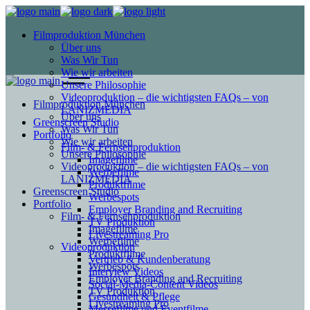
Filmproduktion München
Über uns
Was Wir Tun
Wie wir arbeiten
Unsere Philosophie
Videoproduktion – die wichtigsten FAQs – von
Filmproduktion München
LANIZMEDIA
Über uns
Greenscreen Studio
Was Wir Tun
Portfolio
Wie wir arbeiten
Film- & Fernsehproduktion
Unsere Philosophie
Imagefilme
Videoproduktion – die wichtigsten FAQs – von
Werbefilme
LANIZMEDIA
Produktfilme
Greenscreen Studio
Werbespots
Portfolio
Employer Branding and Recruiting
Film- & Fernsehproduktion
TV Produktion
Imagefilme
Livestreaming Pro
Werbefilme
Videoproduktion
Produktfilme
Vertrieb & Kundenberatung
Werbespots
Interview Videos
Employer Branding and Recruiting
Social-Media-Content Videos
TV Produktion
Gesundheit & Pflege
Livestreaming Pro
Mes­se­filme und Eventfilme