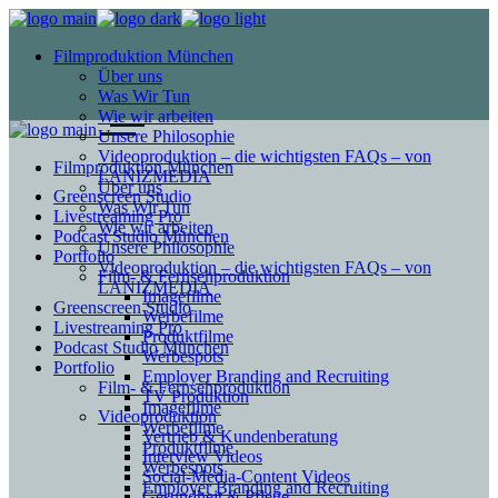
Filmproduktion München
Über uns
Was Wir Tun
Wie wir arbeiten
Unsere Philosophie
Videoproduktion – die wichtigsten FAQs – von
Filmproduktion München
LANIZMEDIA
Über uns
Greenscreen Studio
Was Wir Tun
Livestreaming Pro
Wie wir arbeiten
Podcast Studio München
Unsere Philosophie
Portfolio
Videoproduktion – die wichtigsten FAQs – von
Film- & Fernsehproduktion
LANIZMEDIA
Imagefilme
Greenscreen Studio
Werbefilme
Livestreaming Pro
Produktfilme
Podcast Studio München
Werbespots
Portfolio
Employer Branding and Recruiting
Film- & Fernsehproduktion
TV Produktion
Imagefilme
Videoproduktion
Werbefilme
Vertrieb & Kundenberatung
Produktfilme
Interview Videos
Werbespots
Social-Media-Content Videos
Employer Branding and Recruiting
Gesundheit & Pflege