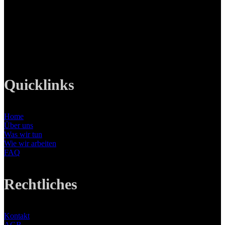
82008 Unterhaching
Tel: +49 89 219 616 51
Mobil: +49 0176-76332833
E-Mail: info@lanizmedia.com
Web: www.lanizmedia.com
Quicklinks
Home
Über uns
Was wir tun
Wie wir arbeiten
FAQ
Rechtliches
Kontakt
AGB