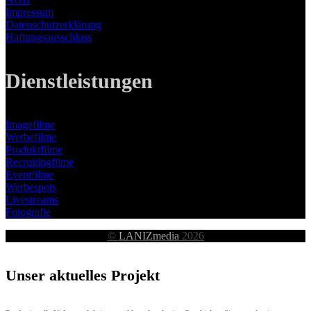
Impressum
Datenschutzerklärung
Haftungsausschluss
Dienstleistungen
Imagefilme
Werbefilme
Produktfilme
Recruitingfilme
Eventfilme
Werbespots
Livestreams
Fotografie
©
LANIZmedia
2026
Unser aktuelles Projekt