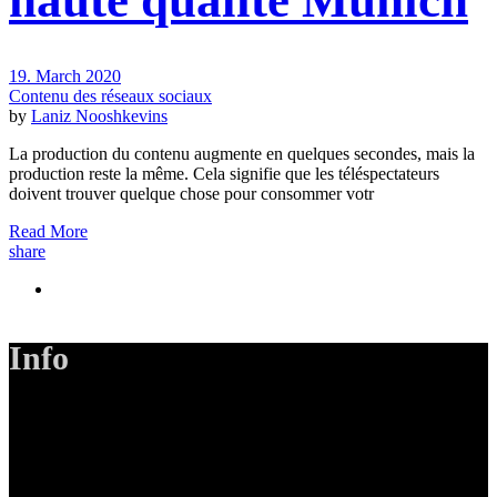
haute qualité Munich
19. March 2020
Contenu des réseaux sociaux
by
Laniz Nooshkevins
La production du contenu augmente en quelques secondes, mais la
production reste la même. Cela signifie que les téléspectateurs
doivent trouver quelque chose pour consommer votr
Read More
share
Info
LANIZMEDIA GmbH
Ottobrunner Str. 28
82008 Unterhaching