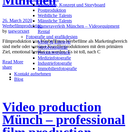
München
Redak­ti­on, Kon­zept und Storyboard
Post­pro­duk­ti­on
Weiblliche Talents
26. March 2020
Männliche Talents
Werbefilmproduktion
Kameraverleih München – Videoequipment
by
tagworxnet
Rental
Fotografie und grafikdesign
Filmproduktion von Werbefilmen Werbefilme als Marketingbereich
Mode & Lifestyle
sind mehr oder weniger Kurzfilmproduktionen mit dem primären
Werbefotografie
Ziel, emotional berührt zu werden. Es ist toll, nach C
Produktfotografie
Medizinfotografie
Read More
Industriefotografie
share
Immobilienfotografie
Kontakt aufnehmen
Blog
Video production
Münch – professional