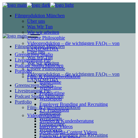
Filmproduktion München
Über uns
Was Wir Tun
Wie wir arbeiten
Unsere Philosophie
Videoproduktion – die wichtigsten FAQs – von
Filmproduktion München
LANIZMEDIA
Über uns
Greenscreen Studio
Was Wir Tun
Livestreaming Pro
Wie wir arbeiten
Podcast Studio München
Unsere Philosophie
Portfolio
Videoproduktion – die wichtigsten FAQs – von
Film- & Fernsehproduktion
LANIZMEDIA
Imagefilme
Greenscreen Studio
Werbefilme
Livestreaming Pro
Produktfilme
Podcast Studio München
Werbespots
Portfolio
Employer Branding and Recruiting
Film- & Fernsehproduktion
TV Produktion
Imagefilme
Videoproduktion
Werbefilme
Vertrieb & Kundenberatung
Produktfilme
Interview Videos
Werbespots
Social-Media-Content Videos
Employer Branding and Recruiting
Gesundheit & Pflege