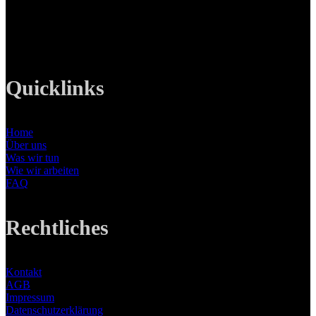
Tel: +49 89 219 616 51
Mobil: +49 0176-76332833
E-Mail: info@lanizmedia.com
Web: www.lanizmedia.com
Quicklinks
Home
Über uns
Was wir tun
Wie wir arbeiten
FAQ
Rechtliches
Kontakt
AGB
Impressum
Datenschutzerklärung