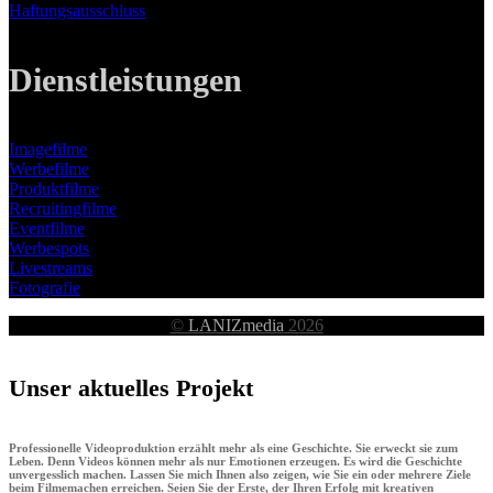
Haftungsausschluss
Dienstleistungen
Imagefilme
Werbefilme
Produktfilme
Recruitingfilme
Eventfilme
Werbespots
Livestreams
Fotografie
©
LANIZmedia
2026
Unser aktuelles Projekt
Professionelle Videoproduktion erzählt mehr als eine Geschichte. Sie erweckt sie zum
Leben. Denn Videos können mehr als nur Emotionen erzeugen. Es wird die Geschichte
unvergesslich machen. Lassen Sie mich Ihnen also zeigen, wie Sie ein oder mehrere Ziele
beim Filmemachen erreichen. Seien Sie der Erste, der Ihren Erfolg mit kreativen