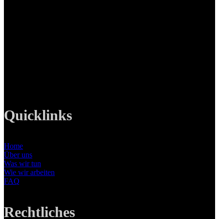
LANIZMEDIA GmbH
Ottobrunner Str. 28
82008 Unterhaching
Tel: +49 89 219 616 51
Mobil: +49 0176-76332833
E-Mail: info@lanizmedia.com
Web: www.lanizmedia.com
Quicklinks
Home
Über uns
Was wir tun
Wie wir arbeiten
FAQ
Rechtliches