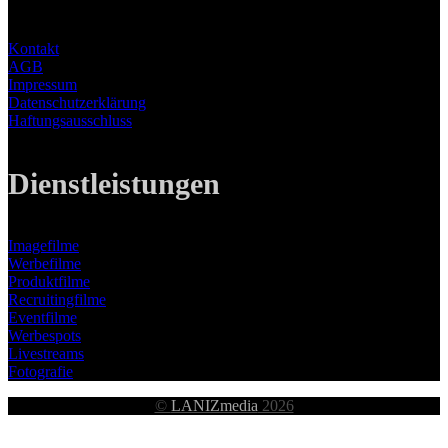
Kontakt
AGB
Impressum
Datenschutzerklärung
Haftungsausschluss
Dienstleistungen
Imagefilme
Werbefilme
Produktfilme
Recruitingfilme
Eventfilme
Werbespots
Livestreams
Fotografie
©
LANIZmedia
2026