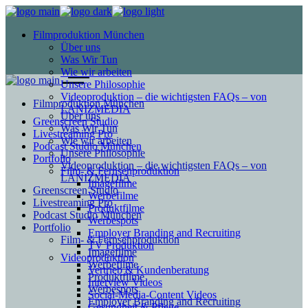
Filmproduktion München
Über uns
Was Wir Tun
Wie wir arbeiten
Unsere Philosophie
Videoproduktion – die wichtigsten FAQs – von
Filmproduktion München
LANIZMEDIA
Über uns
Greenscreen Studio
Was Wir Tun
Livestreaming Pro
Wie wir arbeiten
Podcast Studio München
Unsere Philosophie
Portfolio
Videoproduktion – die wichtigsten FAQs – von
Film- & Fernsehproduktion
LANIZMEDIA
Imagefilme
Greenscreen Studio
Werbefilme
Livestreaming Pro
Produktfilme
Podcast Studio München
Werbespots
Portfolio
Employer Branding and Recruiting
Film- & Fernsehproduktion
TV Produktion
Imagefilme
Videoproduktion
Werbefilme
Vertrieb & Kundenberatung
Produktfilme
Interview Videos
Werbespots
Social-Media-Content Videos
Employer Branding and Recruiting
Gesundheit & Pflege