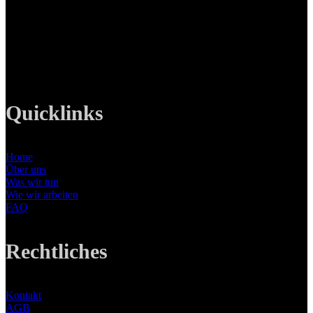
82008 Unterhaching
Tel: +49 89 219 616 51
Mobil: +49 0176-76332833
E-Mail: info@lanizmedia.com
Web: www.lanizmedia.com
Quicklinks
Home
Über uns
Was wir tun
Wie wir arbeiten
FAQ
Rechtliches
Kontakt
AGB