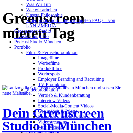
Was Wir Tun
Wie wir arbeiten
Greenscreen
Unsere Philosophie
Videoproduktion – die wichtigsten FAQs – von
LANIZMEDIA
mieten Tag
Greenscreen Studio
Livestreaming Pro
Podcast Studio München
Portfolio
Film- & Fernsehproduktion
Imagefilme
Werbefilme
Produktfilme
Werbespots
Employer Branding and Recruiting
TV Produktion
Videoproduktion
Vertrieb & Kundenberatung
Interview Videos
Social-Media-Content Videos
Dein Greenscreen
Gesundheit & Pflege
Mes­se­filme und Eventfilme
Studio in München
Video­strea­ming
Musikvideos
Leis­tungs­an­ge­bot