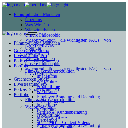
Filmproduktion München
Über uns
Was Wir Tun
Wie wir arbeiten
Unsere Philosophie
Videoproduktion – die wichtigsten FAQs – von
Filmproduktion München
LANIZMEDIA
Über uns
Greenscreen Studio
Was Wir Tun
Livestreaming Pro
Wie wir arbeiten
Podcast Studio München
Unsere Philosophie
Portfolio
Videoproduktion – die wichtigsten FAQs – von
Film- & Fernsehproduktion
LANIZMEDIA
Imagefilme
Greenscreen Studio
Werbefilme
Livestreaming Pro
Produktfilme
Podcast Studio München
Werbespots
Portfolio
Employer Branding and Recruiting
Film- & Fernsehproduktion
TV Produktion
Imagefilme
Videoproduktion
Werbefilme
Vertrieb & Kundenberatung
Produktfilme
Interview Videos
Werbespots
Social-Media-Content Videos
Employer Branding and Recruiting
Gesundheit & Pflege