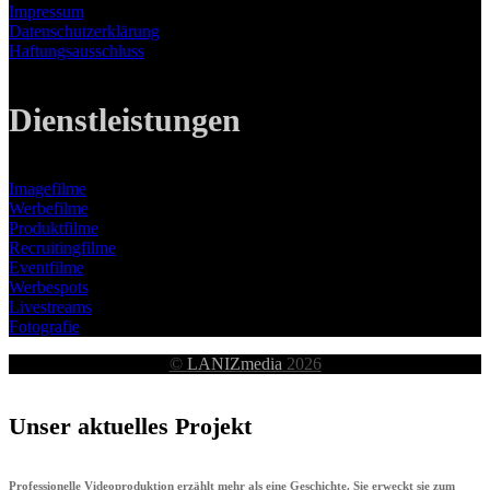
Impressum
Datenschutzerklärung
Haftungsausschluss
Dienstleistungen
Imagefilme
Werbefilme
Produktfilme
Recruitingfilme
Eventfilme
Werbespots
Livestreams
Fotografie
©
LANIZmedia
2026
Unser aktuelles Projekt
Professionelle Videoproduktion erzählt mehr als eine Geschichte. Sie erweckt sie zum