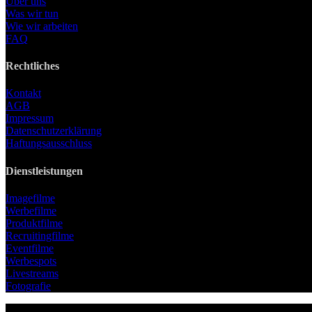
Über uns
Was wir tun
Wie wir arbeiten
FAQ
Rechtliches
Kontakt
AGB
Impressum
Datenschutzerklärung
Haftungsausschluss
Dienstleistungen
Imagefilme
Werbefilme
Produktfilme
Recruitingfilme
Eventfilme
Werbespots
Livestreams
Fotografie