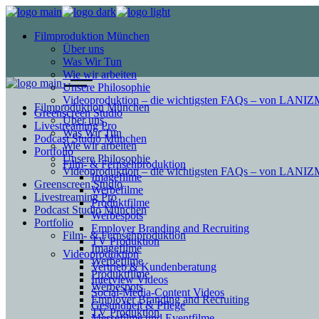
Filmproduktion München
Über uns
Was Wir Tun
Wie wir arbeiten
Unsere Philosophie
Videoproduktion – die wichtigsten FAQs – von LAN
Filmproduktion München
Greenscreen Studio
Über uns
Livestreaming Pro
Was Wir Tun
Podcast Studio München
Wie wir arbeiten
Portfolio
Unsere Philosophie
Film- & Fernsehproduktion
Videoproduktion – die wichtigsten FAQs – von LAN
Imagefilme
Greenscreen Studio
Werbefilme
Livestreaming Pro
Produktfilme
Podcast Studio München
Werbespots
Portfolio
Employer Branding and Recruiting
Film- & Fernsehproduktion
TV Produktion
Imagefilme
Videoproduktion
Werbefilme
Vertrieb & Kundenberatung
Produktfilme
Interview Videos
Werbespots
Social-Media-Content Videos
Employer Branding and Recruiting
Gesundheit & Pflege
TV Produktion
Mes­se­filme und Eventfilme