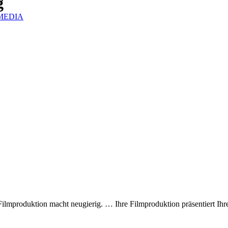
g
IZMEDIA
Filmproduktion macht neugierig. … Ihre Filmproduktion präsentiert I