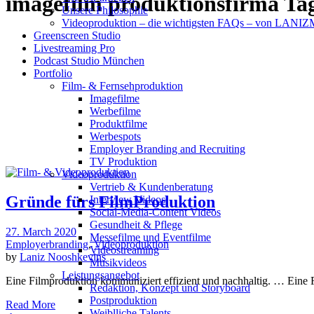
imagefilm produktionsfirma Ta
Unsere Philosophie
Videoproduktion – die wichtigsten FAQs – von LAN
Greenscreen Studio
Livestreaming Pro
Podcast Studio München
Portfolio
Film- & Fernsehproduktion
Imagefilme
Werbefilme
Produktfilme
Werbespots
Employer Branding and Recruiting
TV Produktion
Videoproduktion
Vertrieb & Kundenberatung
Gründe fürs FilmProduktion
Interview Videos
Social-Media-Content Videos
Gesundheit & Pflege
27. March 2020
Mes­se­filme und Eventfilme
Employerbranding
,
Videoproduktion
Video­strea­ming
by
Laniz Nooshkevins
Musikvideos
Leis­tungs­an­ge­bot
Eine Filmproduktion kommuniziert effizient und nachhaltig. … Eine 
Redak­ti­on, Kon­zept und Storyboard
Post­pro­duk­ti­on
Read More
Weiblliche Talents