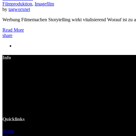
Filmproduktion
,
Imagefilm
by
tagworxnet
Werbung Filmemachen Storytelling wirkt vitalisierend Worauf ist z
Read More
share
Info
LANIZMEDIA GmbH
Ottobrunner Str. 28
82008 Unterhaching
Tel: +49 89 219 616 51
Mobil: +49 0176-76332833
E-Mail: info@lanizmedia.com
Web: www.lanizmedia.com
Quicklinks
Home