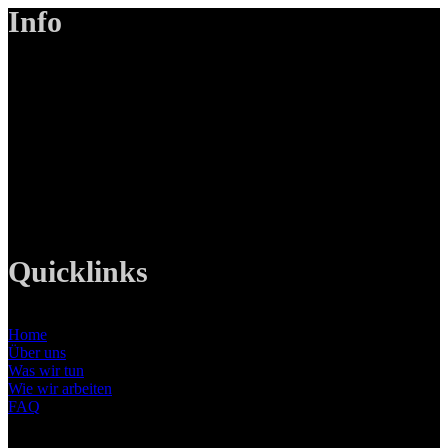
Info
LANIZMEDIA GmbH
Ottobrunner Str. 28
82008 Unterhaching
Tel: +49 89 219 616 51
Mobil: +49 0176-76332833
E-Mail: info@lanizmedia.com
Web: www.lanizmedia.com
Quicklinks
Home
Über uns
Was wir tun
Wie wir arbeiten
FAQ