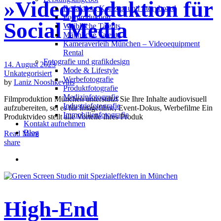
»Videoproduktion für
Redak­ti­on, Kon­zept und Storyboard
Post­pro­duk­ti­on
Social Media
Weiblliche Talents
Männliche Talents
Kameraverleih München – Videoequipment
Rental
Fotografie und grafikdesign
14. August 2023
Mode & Lifestyle
Unkategorisiert
Werbefotografie
by
Laniz Nooshkevins
Produktfotografie
Medizinfotografie
Filmproduktion München unterstützt Sie Ihre Inhalte audiovisuell
Industriefotografie
aufzubereiten, sei es für Imagefilme, Event-Dokus, Werbefilme Ein
Immobilienfotografie
Produktvideo stellt alle Vorteile Ihres Produk
Kontakt aufnehmen
Blog
Read More
share
High-End