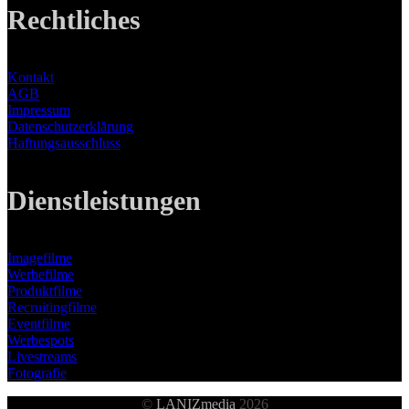
Rechtliches
Kontakt
AGB
Impressum
Datenschutzerklärung
Haftungsausschluss
Dienstleistungen
Imagefilme
Werbefilme
Produktfilme
Recruitingfilme
Eventfilme
Werbespots
Livestreams
Fotografie
©
LANIZmedia
2026