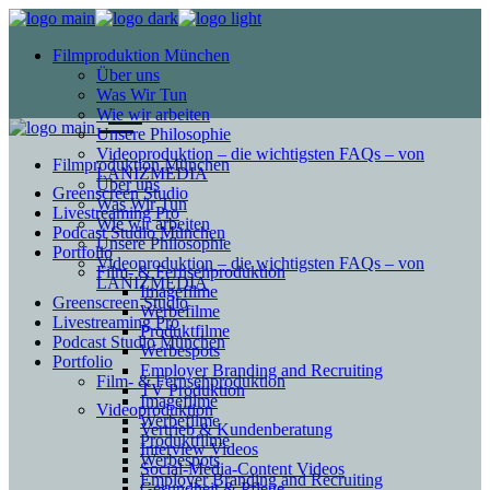
Filmproduktion München
Über uns
Was Wir Tun
Wie wir arbeiten
Unsere Philosophie
Videoproduktion – die wichtigsten FAQs – von
Filmproduktion München
LANIZMEDIA
Über uns
Greenscreen Studio
Was Wir Tun
Livestreaming Pro
Wie wir arbeiten
Podcast Studio München
Unsere Philosophie
Portfolio
Videoproduktion – die wichtigsten FAQs – von
Film- & Fernsehproduktion
LANIZMEDIA
Imagefilme
Greenscreen Studio
Werbefilme
Livestreaming Pro
Produktfilme
Podcast Studio München
Werbespots
Portfolio
Employer Branding and Recruiting
Film- & Fernsehproduktion
TV Produktion
Imagefilme
Videoproduktion
Werbefilme
Vertrieb & Kundenberatung
Produktfilme
Interview Videos
Werbespots
Social-Media-Content Videos
Employer Branding and Recruiting
Gesundheit & Pflege