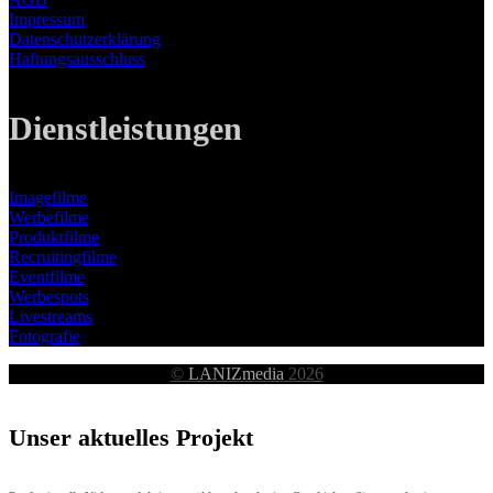
Impressum
Datenschutzerklärung
Haftungsausschluss
Dienstleistungen
Imagefilme
Werbefilme
Produktfilme
Recruitingfilme
Eventfilme
Werbespots
Livestreams
Fotografie
©
LANIZmedia
2026
Unser aktuelles Projekt