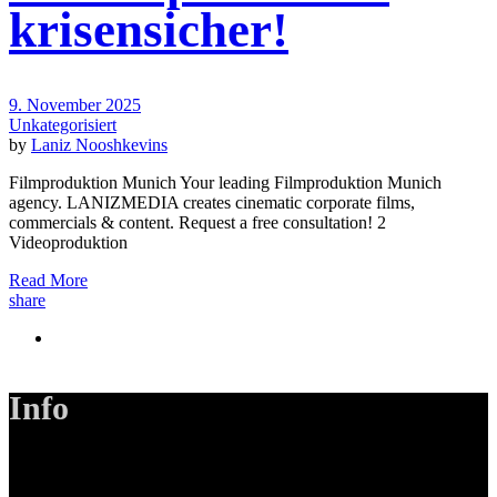
krisensicher!
9. November 2025
Unkategorisiert
by
Laniz Nooshkevins
Filmproduktion Munich Your leading Filmproduktion Munich
agency. LANIZMEDIA creates cinematic corporate films,
commercials & content. Request a free consultation! 2
Videoproduktion
Read More
share
Info
LANIZMEDIA GmbH