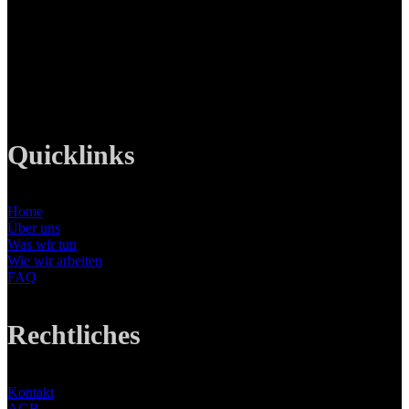
Ottobrunner Str. 28
82008 Unterhaching
Tel: +49 89 219 616 51
Mobil: +49 0176-76332833
E-Mail: info@lanizmedia.com
Web: www.lanizmedia.com
Quicklinks
Home
Über uns
Was wir tun
Wie wir arbeiten
FAQ
Rechtliches
Kontakt
AGB