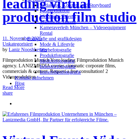
leading virtual
Redak­ti­on, Kon­zept und Storyboard
Post­pro­duk­ti­on
production film studio
Weiblliche Talents
Männliche Talents
Kameraverleih München – Videoequipment
Rental
11. November 2025
Fotografie und grafikdesign
Unkategorisiert
Mode & Lifestyle
by
Laniz Nooshkevins
Werbefotografie
Produktfotografie
Filmproduktion Munich Your leading Filmproduktion Munich
Medizinfotografie
agency. LANIZMEDIA creates cinematic corporate films,
Industriefotografie
commercials & content. Request a free consultation! 2
Immobilienfotografie
Videoproduktion
Kontakt aufnehmen
Blog
Read More
share