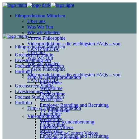
Filmproduktion München
Über uns
Was Wir Tun
Wie wir arbeiten
Unsere Philosophie
Videoproduktion – die wichtigsten FAQs – von
Filmproduktion München
LANIZMEDIA
Über uns
Greenscreen Studio
Was Wir Tun
Livestreaming Pro
Wie wir arbeiten
Podcast Studio München
Unsere Philosophie
Portfolio
Videoproduktion – die wichtigsten FAQs – von
Film- & Fernsehproduktion
LANIZMEDIA
Imagefilme
Greenscreen Studio
Werbefilme
Livestreaming Pro
Produktfilme
Podcast Studio München
Werbespots
Portfolio
Employer Branding and Recruiting
Film- & Fernsehproduktion
TV Produktion
Imagefilme
Videoproduktion
Werbefilme
Vertrieb & Kundenberatung
Produktfilme
Interview Videos
Werbespots
Social-Media-Content Videos
Employer Branding and Recruiting
Gesundheit & Pflege