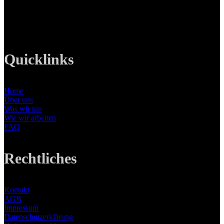
Tel: +49 89 219 616 51
Mobil: +49 0176-76332833
E-Mail: info@lanizmedia.com
Web: www.lanizmedia.com
Quicklinks
Home
Über uns
Was wir tun
Wie wir arbeiten
FAQ
Rechtliches
Kontakt
AGB
Impressum
Datenschutzerklärung