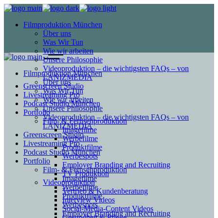
Filmproduktion München
Über uns
Was Wir Tun
Wie wir arbeiten
Unsere Philosophie
Videoproduktion – die wichtigsten FAQs – von
Filmproduktion München
LANIZMEDIA
Über uns
Greenscreen Studio
Was Wir Tun
Livestreaming Pro
Wie wir arbeiten
Podcast Studio München
Unsere Philosophie
Portfolio
Videoproduktion – die wichtigsten FAQs – von
Film- & Fernsehproduktion
LANIZMEDIA
Imagefilme
Greenscreen Studio
Werbefilme
Livestreaming Pro
Produktfilme
Podcast Studio München
Werbespots
Portfolio
Employer Branding and Recruiting
Film- & Fernsehproduktion
TV Produktion
Imagefilme
Videoproduktion
Werbefilme
Vertrieb & Kundenberatung
Produktfilme
Interview Videos
Werbespots
Social-Media-Content Videos
Employer Branding and Recruiting
Gesundheit & Pflege