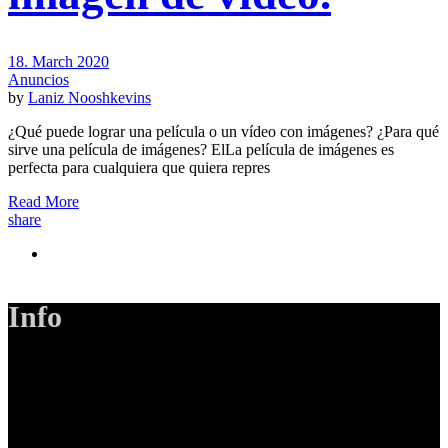
18. March 2020
Anuncios
by
Laniz Nooshkevins
¿Qué puede lograr una película o un vídeo con imágenes? ¿Para qué
sirve una película de imágenes? ElLa película de imágenes es
perfecta para cualquiera que quiera repres
Read More
share
Info
LANIZMEDIA GmbH
Ottobrunner Str. 28
82008 Unterhaching