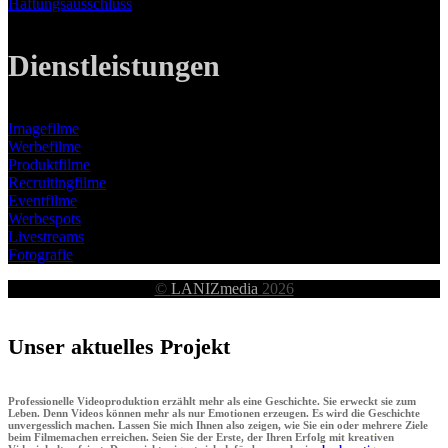
Haftungsausschluss
Dienstleistungen
Imagefilme
Werbefilme
Produktfilme
Recruitingfilme
Eventfilme
Werbespots
Livestreams
Fotografie
©
LANIZmedia
2026
Unser aktuelles Projekt
Professionelle Videoproduktion erzählt mehr als eine Geschichte. Sie erweckt sie zum
Leben. Denn Videos können mehr als nur Emotionen erzeugen. Es wird die Geschichte
unvergesslich machen. Lassen Sie mich Ihnen also zeigen, wie Sie ein oder mehrere Ziele
beim Filmemachen erreichen. Seien Sie der Erste, der Ihren Erfolg mit kreativen