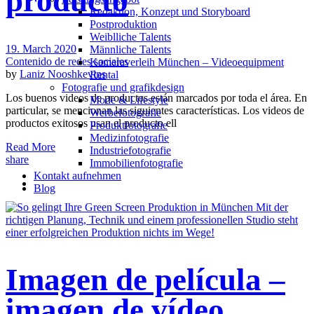
producto
Redak­ti­on, Kon­zept und Storyboard
Post­pro­duk­ti­on
Weiblliche Talents
19. March 2020
Männliche Talents
Contenido de redes sociales
Kameraverleih München – Videoequipment
by
Laniz Nooshkevins
Rental
Fotografie und grafikdesign
Los buenos videos de productos están marcados por toda el área. En
Mode & Lifestyle
particular, se mencionan las siguientes características. Los videos de
Werbefotografie
productos exitosos usan el producto ell
Produktfotografie
Medizinfotografie
Read More
Industriefotografie
share
Immobilienfotografie
Kontakt aufnehmen
Blog
Imagen de película –
imagen de vídeo.