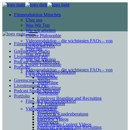
Filmproduktion München
Über uns
Was Wir Tun
Wie wir arbeiten
Unsere Philosophie
Videoproduktion – die wichtigsten FAQs – von
Filmproduktion München
LANIZMEDIA
Über uns
Greenscreen Studio
Was Wir Tun
Livestreaming Pro
Wie wir arbeiten
Podcast Studio München
Unsere Philosophie
Portfolio
Videoproduktion – die wichtigsten FAQs – von
Film- & Fernsehproduktion
LANIZMEDIA
Imagefilme
Greenscreen Studio
Werbefilme
Livestreaming Pro
Produktfilme
Podcast Studio München
Werbespots
Portfolio
Employer Branding and Recruiting
Film- & Fernsehproduktion
TV Produktion
Imagefilme
Videoproduktion
Werbefilme
Vertrieb & Kundenberatung
Produktfilme
Interview Videos
Werbespots
Social-Media-Content Videos
Employer Branding and Recruiting
Gesundheit & Pflege