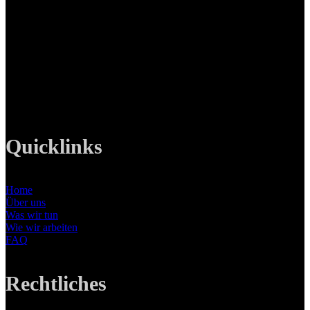
LANIZMEDIA GmbH
Ottobrunner Str. 28
82008 Unterhaching
Tel: +49 89 219 616 51
Mobil: +49 0176-76332833
E-Mail: info@lanizmedia.com
Web: www.lanizmedia.com
Quicklinks
Home
Über uns
Was wir tun
Wie wir arbeiten
FAQ
Rechtliches