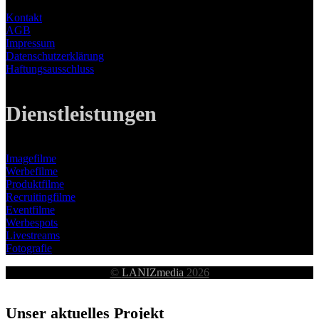
Kontakt
AGB
Impressum
Datenschutzerklärung
Haftungsausschluss
Dienstleistungen
Imagefilme
Werbefilme
Produktfilme
Recruitingfilme
Eventfilme
Werbespots
Livestreams
Fotografie
©
LANIZmedia
2026
Unser aktuelles Projekt