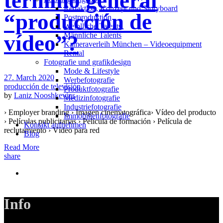
término general
Redak­ti­on, Kon­zept und Storyboard
“producción de
Post­pro­duk­ti­on
Weiblliche Talents
Männliche Talents
vídeo”?
Kameraverleih München – Videoequipment
Rental
Fotografie und grafikdesign
Mode & Lifestyle
27. March 2020
Werbefotografie
producción de televisión
Produktfotografie
by
Laniz Nooshkevins
Medizinfotografie
Industriefotografie
› Employer branding › Imagen cinematográfica› Vídeo del producto
Immobilienfotografie
› Películas publicitarias › Película de formación › Película de
Kontakt aufnehmen
reclutamiento › Vídeo para red
Blog
Read More
share
Info