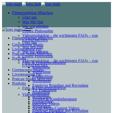
Filmproduktion München
Über uns
Was Wir Tun
Wie wir arbeiten
Unsere Philosophie
Videoproduktion – die wichtigsten FAQs – von
Filmproduktion München
LANIZMEDIA
Über uns
Greenscreen Studio
Was Wir Tun
Livestreaming Pro
Wie wir arbeiten
Podcast Studio München
Unsere Philosophie
Portfolio
Videoproduktion – die wichtigsten FAQs – von
Film- & Fernsehproduktion
LANIZMEDIA
Imagefilme
Greenscreen Studio
Werbefilme
Livestreaming Pro
Produktfilme
Podcast Studio München
Werbespots
Portfolio
Employer Branding and Recruiting
Film- & Fernsehproduktion
TV Produktion
Imagefilme
Videoproduktion
Werbefilme
Vertrieb & Kundenberatung
Produktfilme
Interview Videos
Werbespots
Social-Media-Content Videos
Employer Branding and Recruiting
Gesundheit & Pflege