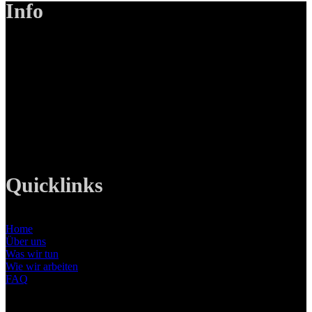
Info
LANIZMEDIA GmbH
Ottobrunner Str. 28
82008 Unterhaching
Tel: +49 89 219 616 51
Mobil: +49 0176-76332833
E-Mail: info@lanizmedia.com
Web: www.lanizmedia.com
Quicklinks
Home
Über uns
Was wir tun
Wie wir arbeiten
FAQ