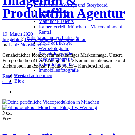
Imagefilm &
Redak­ti­on, Kon­zept und Storyboard
Produktfilm Agentur
Post­pro­duk­ti­on
Weiblliche Talents
Männliche Talents
Kameraverleih München – Videoequipment
Rental
19. March 2020
Fotografie und grafikdesign
Imagefilm
,
Tv-produktion
,
Videoproduktion
Mode & Lifestyle
by
Laniz Nooshkevins
Werbefotografie
Produktfotografie
Ganzheitliches Konzept für nachhaltiges Markenimage. Unsere
Medizinfotografie
Filmproduktion ist vollständig an Ihre Kommunikationsziele und
Industriefotografie
Zielgruppen angepasst. Produktvideo – Kurzbeschreibun
Immobilienfotografie
Kontakt aufnehmen
Read More
Blog
share
Next
Prev