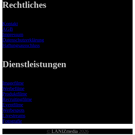
Rechtliches
Kontakt
AGB
Impressum
Datenschutzerklärung
Haftungsausschluss
Dienstleistungen
Imagefilme
Werbefilme
Produktfilme
Recruitingfilme
Eventfilme
Werbespots
Livestreams
Fotografie
©
LANIZmedia
2026