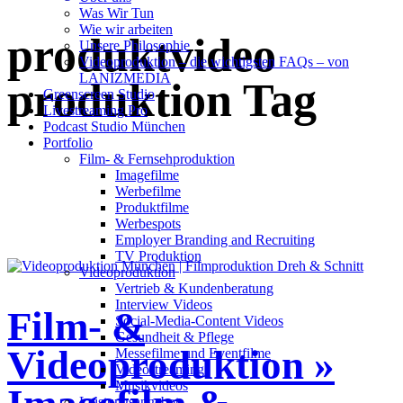
Was Wir Tun
Wie wir arbeiten
produktvideo
Unsere Philosophie
Videoproduktion – die wichtigsten FAQs – von
LANIZMEDIA
produktion Tag
Greenscreen Studio
Livestreaming Pro
Podcast Studio München
Portfolio
Film- & Fernsehproduktion
Imagefilme
Werbefilme
Produktfilme
Werbespots
Employer Branding and Recruiting
TV Produktion
Videoproduktion
Vertrieb & Kundenberatung
Interview Videos
Film- &
Social-Media-Content Videos
Gesundheit & Pflege
Videoproduktion »
Mes­se­filme und Eventfilme
Video­strea­ming
Musikvideos
Leis­tungs­an­ge­bot