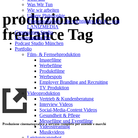
Was Wir Tun
Wie wir arbeiten
produzione video
Unsere Philosophie
Videoproduktion – die wichtigsten FAQs – von
LANIZMEDIA
freelance Tag
Greenscreen Studio
Livestreaming Pro
Podcast Studio München
Portfolio
Film- & Fernsehproduktion
Imagefilme
Werbefilme
Produktfilme
Werbespots
Employer Branding and Recruiting
TV Produktion
Videoproduktion
Vertrieb & Kundenberatung
Interview Videos
Social-Media-Content Videos
Gesundheit & Pflege
Mes­se­filme und Eventfilme
Produzione cinematografica a servizio completo per aziende e marchi
Video­strea­ming
Musikvideos
Leis­tungs­an­ge­bot