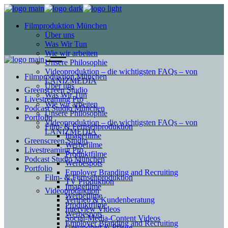
Filmproduktion München
Über uns
Was Wir Tun
Wie wir arbeiten
Unsere Philosophie
Videoproduktion – die wichtigsten FAQs – von
Filmproduktion München
LANIZMEDIA
Über uns
Greenscreen Studio
Was Wir Tun
Livestreaming Pro
Wie wir arbeiten
Podcast Studio München
Unsere Philosophie
Portfolio
Videoproduktion – die wichtigsten FAQs – von
Film- & Fernsehproduktion
LANIZMEDIA
Imagefilme
Greenscreen Studio
Werbefilme
Livestreaming Pro
Produktfilme
Podcast Studio München
Werbespots
Portfolio
Employer Branding and Recruiting
Film- & Fernsehproduktion
TV Produktion
Imagefilme
Videoproduktion
Werbefilme
Vertrieb & Kundenberatung
Produktfilme
Interview Videos
Werbespots
Social-Media-Content Videos
Employer Branding and Recruiting
Gesundheit & Pflege