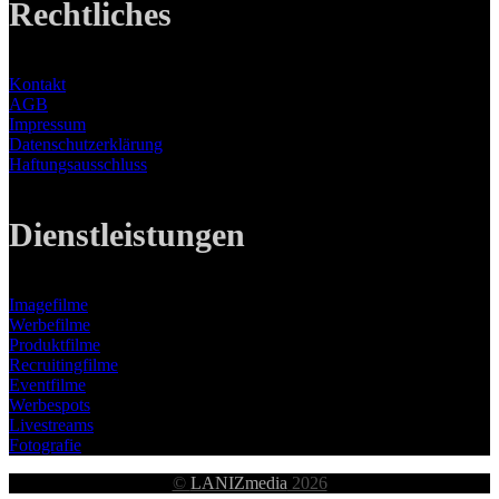
Rechtliches
Kontakt
AGB
Impressum
Datenschutzerklärung
Haftungsausschluss
Dienstleistungen
Imagefilme
Werbefilme
Produktfilme
Recruitingfilme
Eventfilme
Werbespots
Livestreams
Fotografie
©
LANIZmedia
2026