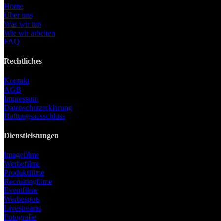
Home
Über uns
Was wir tun
Wie wir arbeiten
FAQ
Rechtliches
Kontakt
AGB
Impressum
Datenschutzerklärung
Haftungsausschluss
Dienstleistungen
Imagefilme
Werbefilme
Produktfilme
Recruitingfilme
Eventfilme
Werbespots
Livestreams
Fotografie