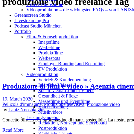
produzione video freelance Tag
Unsere Philosophie
Videoproduktion – die wichtigsten FAQs – von LAN
Greenscreen Studio
Livestreaming Pro
Podcast Studio München
Portfolio
Film- & Fernsehproduktion
Imagefilme
Werbefilme
Produktfilme
Werbespots
Employer Branding and Recruiting
TV Produktion
Videoproduktion
Vertrieb & Kundenberatung
Produzione di film e video » Agenzia cine
Interview Videos
Social-Media-Content Videos
Gesundheit & Pflege
19. March 2020
Mes­se­filme und Eventfilme
Pellicola d'immagine
,
Produzione televisiva
,
Produzione video
Video­strea­ming
by
Laniz Nooshkevins
Musikvideos
Leis­tungs­an­ge­bot
Concetto olistico per un’immagine di marca sostenibile. La nostra prod
Redak­ti­on, Kon­zept und Storyboard
Post­pro­duk­ti­on
Read More
Weiblliche Talents