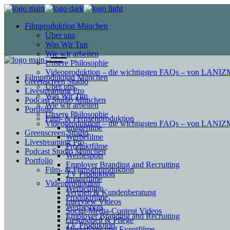
Filmproduktion München
Über uns
Was Wir Tun
Wie wir arbeiten
Unsere Philosophie
Videoproduktion – die wichtigsten FAQs – von LAN
Filmproduktion München
Greenscreen Studio
Über uns
Livestreaming Pro
Was Wir Tun
Podcast Studio München
Wie wir arbeiten
Portfolio
Unsere Philosophie
Film- & Fernsehproduktion
Videoproduktion – die wichtigsten FAQs – von LAN
Imagefilme
Greenscreen Studio
Werbefilme
Livestreaming Pro
Produktfilme
Podcast Studio München
Werbespots
Portfolio
Employer Branding and Recruiting
Film- & Fernsehproduktion
TV Produktion
Imagefilme
Videoproduktion
Werbefilme
Vertrieb & Kundenberatung
Produktfilme
Interview Videos
Werbespots
Social-Media-Content Videos
Employer Branding and Recruiting
Gesundheit & Pflege
TV Produktion
Mes­se­filme und Eventfilme