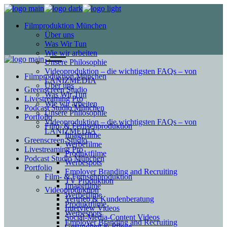
Filmproduktion München
Über uns
Was Wir Tun
Wie wir arbeiten
Unsere Philosophie
Videoproduktion – die wichtigsten FAQs – von
Filmproduktion München
LANIZMEDIA
Über uns
Greenscreen Studio
Was Wir Tun
Livestreaming Pro
Wie wir arbeiten
Podcast Studio München
Unsere Philosophie
Portfolio
Videoproduktion – die wichtigsten FAQs – von
Film- & Fernsehproduktion
LANIZMEDIA
Imagefilme
Greenscreen Studio
Werbefilme
Livestreaming Pro
Produktfilme
Podcast Studio München
Werbespots
Portfolio
Employer Branding and Recruiting
Film- & Fernsehproduktion
TV Produktion
Imagefilme
Videoproduktion
Werbefilme
Vertrieb & Kundenberatung
Produktfilme
Interview Videos
Werbespots
Social-Media-Content Videos
Employer Branding and Recruiting
Gesundheit & Pflege