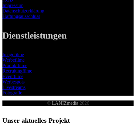
Impressum
Datenschutzerklärung
Haftungsausschluss
Dienstleistungen
Imagefilme
Werbefilme
Produktfilme
Recruitingfilme
Eventfilme
Werbespots
Livestreams
Fotografie
©
LANIZmedia
2026
Unser aktuelles Projekt