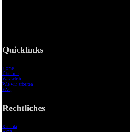
82008 Unterhaching
Tel: +49 89 219 616 51
Mobil: +49 0176-76332833
E-Mail: info@lanizmedia.com
Web: www.lanizmedia.com
Quicklinks
Home
Über uns
Was wir tun
Wie wir arbeiten
FAQ
Rechtliches
Kontakt
AGB