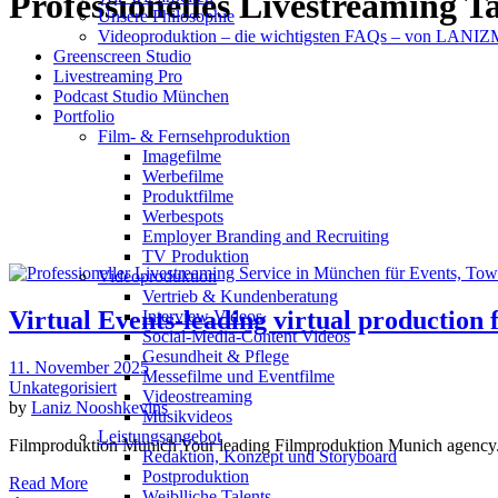
Professionelles Livestreaming T
Unsere Philosophie
Videoproduktion – die wichtigsten FAQs – von LAN
Greenscreen Studio
Livestreaming Pro
Podcast Studio München
Portfolio
Film- & Fernsehproduktion
Imagefilme
Werbefilme
Produktfilme
Werbespots
Employer Branding and Recruiting
TV Produktion
Videoproduktion
Vertrieb & Kundenberatung
Virtual Events-leading virtual production 
Interview Videos
Social-Media-Content Videos
Gesundheit & Pflege
11. November 2025
Mes­se­filme und Eventfilme
Unkategorisiert
Video­strea­ming
by
Laniz Nooshkevins
Musikvideos
Leis­tungs­an­ge­bot
Filmproduktion Munich Your leading Filmproduktion Munich agency. 
Redak­ti­on, Kon­zept und Storyboard
Post­pro­duk­ti­on
Read More
Weiblliche Talents