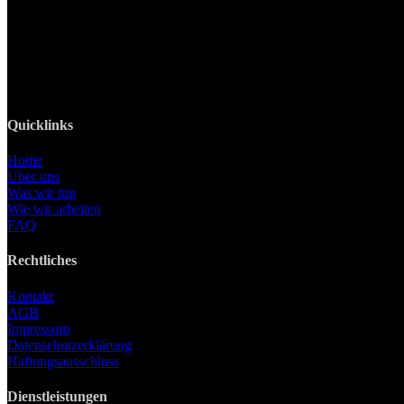
82008 Unterhaching
Tel: +49 89 219 616 51
Mobil: +49 0176-76332833
E-Mail: info@lanizmedia.com
Web: www.lanizmedia.com
Quicklinks
Home
Über uns
Was wir tun
Wie wir arbeiten
FAQ
Rechtliches
Kontakt
AGB
Impressum
Datenschutzerklärung
Haftungsausschluss
Dienstleistungen