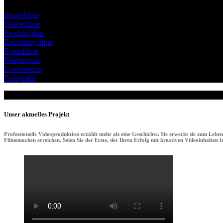
Imagefilme
Werbefilme
Produktfilme
Recruitingfilme
Eventfilme
Werbespots
Livestreams
Fotografie
Unser aktuelles Projekt
Professionelle Videoproduktion erzählt mehr als eine Geschichte. Sie erweckt sie zum Lebe
Filmemachen erreichen. Seien Sie der Erste, der Ihren Erfolg mit kreativen Videoinhalten fei