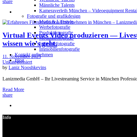
share
Männliche Talents
Kameraverleih München – Videoequipment Renta
Fotografie und grafikdesign
Mode & Lifestyle
Werbefotografie
Produktfotografie
Virtual Events Video produzieren — Livest
Medizinfotografie
wissen wie’s geht.
Industriefotografie
Immobilienfotografie
Kontakt aufnehmen
11. November 2025
Blog
Unkategorisiert
by
Laniz Nooshkevins
Lanizmedia GmbH – Ihr Livestreaming Service in München Professio
Read More
share
Info
LANIZMEDIA GmbH
Ottobrunner Str. 28