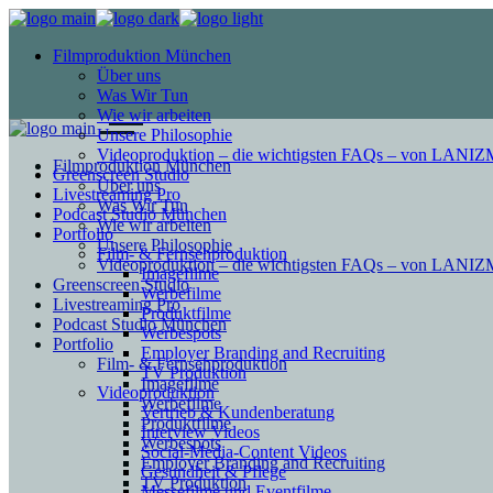
Filmproduktion München
Über uns
Was Wir Tun
Wie wir arbeiten
Unsere Philosophie
Videoproduktion – die wichtigsten FAQs – von LAN
Filmproduktion München
Greenscreen Studio
Über uns
Livestreaming Pro
Was Wir Tun
Podcast Studio München
Wie wir arbeiten
Portfolio
Unsere Philosophie
Film- & Fernsehproduktion
Videoproduktion – die wichtigsten FAQs – von LAN
Imagefilme
Greenscreen Studio
Werbefilme
Livestreaming Pro
Produktfilme
Podcast Studio München
Werbespots
Portfolio
Employer Branding and Recruiting
Film- & Fernsehproduktion
TV Produktion
Imagefilme
Videoproduktion
Werbefilme
Vertrieb & Kundenberatung
Produktfilme
Interview Videos
Werbespots
Social-Media-Content Videos
Employer Branding and Recruiting
Gesundheit & Pflege
TV Produktion
Mes­se­filme und Eventfilme