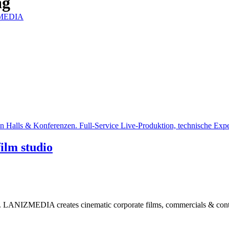
ag
IZMEDIA
film studio
LANIZMEDIA creates cinematic corporate films, commercials & conten