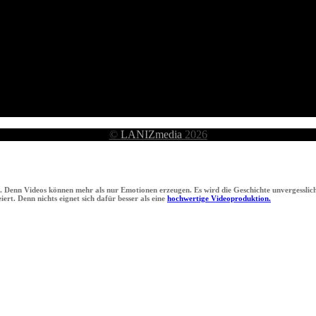
©
LANIZmedia
2026
n. Denn Videos können mehr als nur Emotionen erzeugen. Es wird die Geschichte unvergesslich
ert. Denn nichts eignet sich dafür besser als eine
hochwertige Videoproduktion.