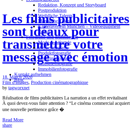
Redak­ti­on, Kon­zept und Storyboard
Post­pro­duk­ti­on
Les films publicitaires
Weiblliche Talents
Männliche Talents
Kameraverleih München – Videoequipment
sont idéaux pour
Rental
Fotografie und grafikdesign
transmettre votre
Mode & Lifestyle
Werbefotografie
message avec émotion
Produktfotografie
Medizinfotografie
Industriefotografie
Immobilienfotografie
Kontakt aufnehmen
18. March 2020
Blog
Film d'images
,
Production cinématographique
by
tagworxnet
Réalisation de films publicitaires La narration a un effet revitalisant
À quoi devez-vous faire attention ? “Le cinéma commercial acquiert
une nouvelle pertinence grâce �
Read More
share