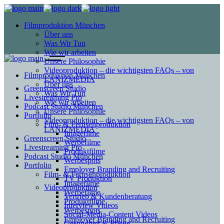
Filmproduktion München
Über uns
Was Wir Tun
Wie wir arbeiten
Unsere Philosophie
Videoproduktion – die wichtigsten FAQs – von
Filmproduktion München
LANIZMEDIA
Über uns
Greenscreen Studio
Was Wir Tun
Livestreaming Pro
Wie wir arbeiten
Podcast Studio München
Unsere Philosophie
Portfolio
Videoproduktion – die wichtigsten FAQs – von
Film- & Fernsehproduktion
LANIZMEDIA
Imagefilme
Greenscreen Studio
Werbefilme
Livestreaming Pro
Produktfilme
Podcast Studio München
Werbespots
Portfolio
Employer Branding and Recruiting
Film- & Fernsehproduktion
TV Produktion
Imagefilme
Videoproduktion
Werbefilme
Vertrieb & Kundenberatung
Produktfilme
Interview Videos
Werbespots
Social-Media-Content Videos
Employer Branding and Recruiting
Gesundheit & Pflege