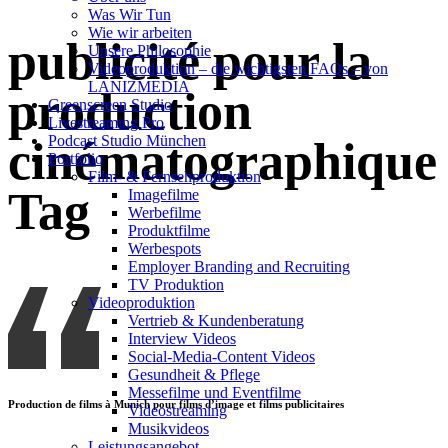
Was Wir Tun
Wie wir arbeiten
publicité pour la
Unsere Philosophie
Videoproduktion – die wichtigsten FAQs – von
LANIZMEDIA
production
Greenscreen Studio
Livestreaming Pro
Podcast Studio München
cinématographique
Portfolio
Film- & Fernsehproduktion
Tag
Imagefilme
Werbefilme
Produktfilme
Werbespots
Employer Branding and Recruiting
TV Produktion
Videoproduktion
Vertrieb & Kundenberatung
Interview Videos
Social-Media-Content Videos
Gesundheit & Pflege
Mes­se­filme und Eventfilme
Production de films à Munich pour films d’image et films publicitaires
Video­strea­ming
Musikvideos
Leis­tungs­an­ge­bot