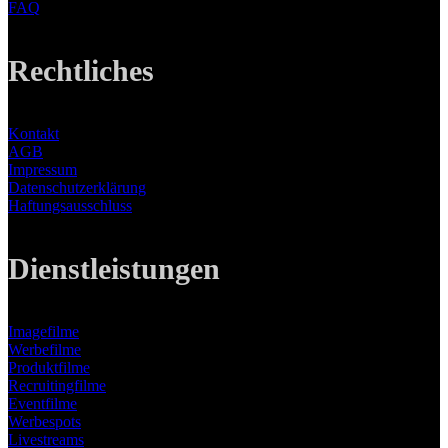
FAQ
Rechtliches
Kontakt
AGB
Impressum
Datenschutzerklärung
Haftungsausschluss
Dienstleistungen
Imagefilme
Werbefilme
Produktfilme
Recruitingfilme
Eventfilme
Werbespots
Livestreams