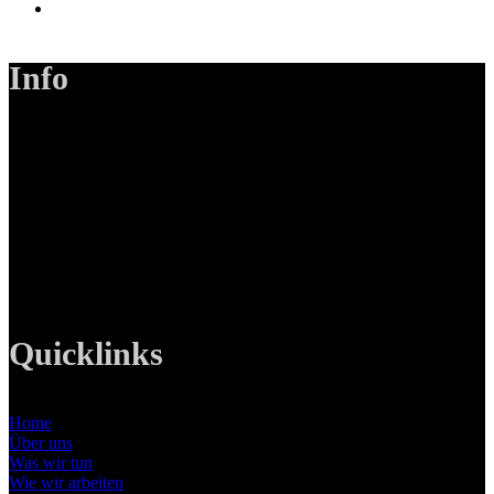
Info
LANIZMEDIA GmbH
Ottobrunner Str. 28
82008 Unterhaching
Tel: +49 89 219 616 51
Mobil: +49 0176-76332833
E-Mail: info@lanizmedia.com
Web: www.lanizmedia.com
Quicklinks
Home
Über uns
Was wir tun
Wie wir arbeiten