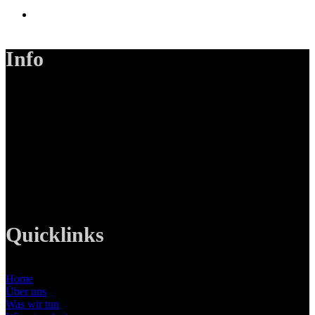
Info
LANIZMEDIA GmbH
Ottobrunner Str. 28
82008 Unterhaching
Tel: +49 89 219 616 51
Mobil: +49 0176-76332833
E-Mail: info@lanizmedia.com
Web: www.lanizmedia.com
Quicklinks
Home
Über uns
Was wir tun