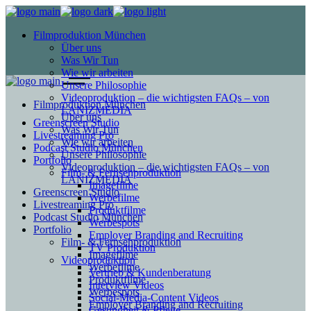
Filmproduktion München
Über uns
Was Wir Tun
Wie wir arbeiten
Unsere Philosophie
Videoproduktion – die wichtigsten FAQs – von
Filmproduktion München
LANIZMEDIA
Über uns
Greenscreen Studio
Was Wir Tun
Livestreaming Pro
Wie wir arbeiten
Podcast Studio München
Unsere Philosophie
Portfolio
Videoproduktion – die wichtigsten FAQs – von
Film- & Fernsehproduktion
LANIZMEDIA
Imagefilme
Greenscreen Studio
Werbefilme
Livestreaming Pro
Produktfilme
Podcast Studio München
Werbespots
Portfolio
Employer Branding and Recruiting
Film- & Fernsehproduktion
TV Produktion
Imagefilme
Videoproduktion
Werbefilme
Vertrieb & Kundenberatung
Produktfilme
Interview Videos
Werbespots
Social-Media-Content Videos
Employer Branding and Recruiting
Gesundheit & Pflege