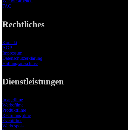
Wie wir arbeiten
FAQ
Rechtliches
Kontakt
AGB
Impressum
Datenschutzerklärung
Haftungsausschluss
Dienstleistungen
Imagefilme
Werbefilme
Produktfilme
Recruitingfilme
Eventfilme
Werbespots