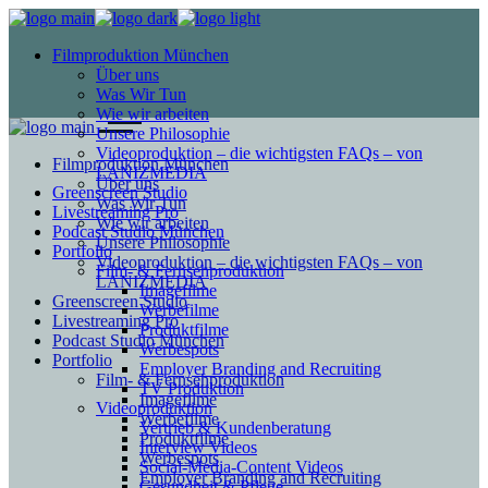
Filmproduktion München
Über uns
Was Wir Tun
Wie wir arbeiten
Unsere Philosophie
Videoproduktion – die wichtigsten FAQs – von
Filmproduktion München
LANIZMEDIA
Über uns
Greenscreen Studio
Was Wir Tun
Livestreaming Pro
Wie wir arbeiten
Podcast Studio München
Unsere Philosophie
Portfolio
Videoproduktion – die wichtigsten FAQs – von
Film- & Fernsehproduktion
LANIZMEDIA
Imagefilme
Greenscreen Studio
Werbefilme
Livestreaming Pro
Produktfilme
Podcast Studio München
Werbespots
Portfolio
Employer Branding and Recruiting
Film- & Fernsehproduktion
TV Produktion
Imagefilme
Videoproduktion
Werbefilme
Vertrieb & Kundenberatung
Produktfilme
Interview Videos
Werbespots
Social-Media-Content Videos
Employer Branding and Recruiting
Gesundheit & Pflege