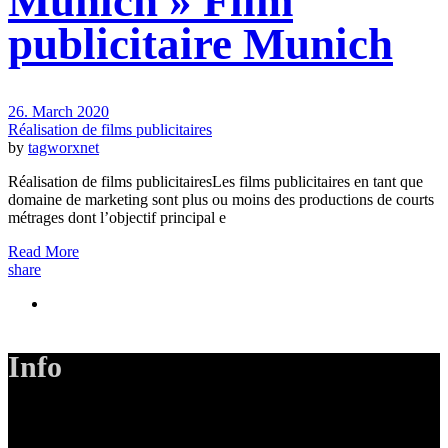
Munich » Film
publicitaire Munich
26. March 2020
Réalisation de films publicitaires
by
tagworxnet
Réalisation de films publicitairesLes films publicitaires en tant que
domaine de marketing sont plus ou moins des productions de courts
métrages dont l’objectif principal e
Read More
share
Info
LANIZMEDIA GmbH
Ottobrunner Str. 28