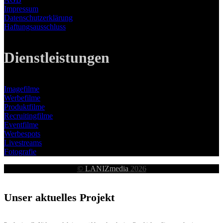
Impressum
Datenschutzerklärung
Haftungsausschluss
Dienstleistungen
Imagefilme
Werbefilme
Produktfilme
Recruitingfilme
Eventfilme
Werbespots
Livestreams
Fotografie
©
LANIZmedia
2026
Unser aktuelles Projekt