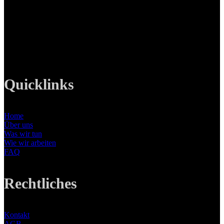
82008 Unterhaching
Tel: +49 89 219 616 51
Mobil: +49 0176-76332833
E-Mail: info@lanizmedia.com
Web: www.lanizmedia.com
Quicklinks
Home
Über uns
Was wir tun
Wie wir arbeiten
FAQ
Rechtliches
Kontakt
AGB