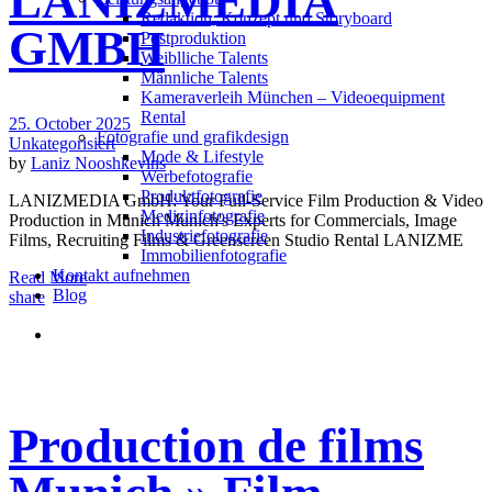
LANIZMEDIA
Redak­ti­on, Kon­zept und Storyboard
GMBH
Post­pro­duk­ti­on
Weiblliche Talents
Männliche Talents
Kameraverleih München – Videoequipment
Rental
25. October 2025
Fotografie und grafikdesign
Unkategorisiert
Mode & Lifestyle
by
Laniz Nooshkevins
Werbefotografie
Produktfotografie
LANIZMEDIA GmbH: Your Full-Service Film Production & Video
Medizinfotografie
Production in Munich Munich's Experts for Commercials, Image
Industriefotografie
Films, Recruiting Films & Greenscreen Studio Rental LANIZME
Immobilienfotografie
Kontakt aufnehmen
Read More
Blog
share
Production de films