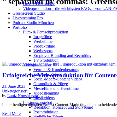
” separated by commas: Greens
Unsere Philosophie
Videoproduktion – die wichtigsten FAQs – von LAN
Greenscreen Studio
Livestreaming Pro
Podcast Studio München
Portfolio
Film- & Fernsehproduktion
Imagefilme
Werbefilme
Produktfilme
Werbespots
Employer Branding and Recruiting
TV Produktion
Videoproduktion
Vertrieb & Kundenberatung
Erfolgreiche Videoproduktion für Content-
Interview Videos
Social-Media-Content Videos
Gesundheit & Pflege
21. June 2023
Mes­se­filme und Eventfilme
Unkategorisiert
Video­strea­ming
by
Laniz Nooshkevins
Musikvideos
Leis­tungs­an­ge­bot
In der heutigen digitalen Ära ist Content-Marketing ein entscheiden
Redak­ti­on, Kon­zept und Storyboard
Post­pro­duk­ti­on
Read More
Weiblliche Talents