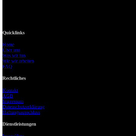
Tel: +49 89 219 616 51
Mobil: +49 0176-76332833
E-Mail: info@lanizmedia.com
Web: www.lanizmedia.com
Quicklinks
Home
Über uns
Was wir tun
Wie wir arbeiten
FAQ
Rechtliches
Kontakt
AGB
Impressum
Datenschutzerklärung
Haftungsausschluss
Dienstleistungen
Imagefilme