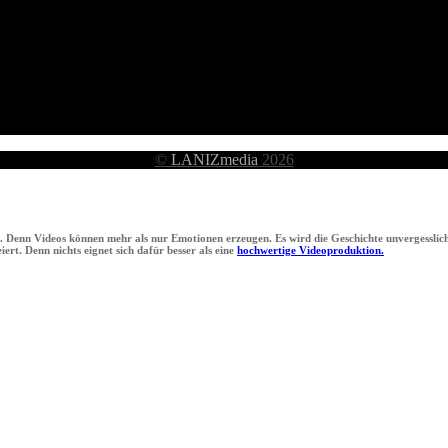
©
LANIZmedia
2026
n. Denn Videos können mehr als nur Emotionen erzeugen. Es wird die Geschichte unvergesslich
ert. Denn nichts eignet sich dafür besser als eine
hochwertige Videoproduktion.