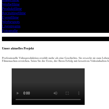
Werbefilme
Produktfilme
Recruitingfilme
Eventfilme
Werbespots
Livestreams
Fotografie
Unser aktuelles Projekt
Professionelle Videoproduktion erzählt mehr als eine Geschichte. Sie erweckt sie zum Lebe
Filmemachen erreichen. Seien Sie der Erste, der Ihren Erfolg mit kreativen Videoinhalten fei