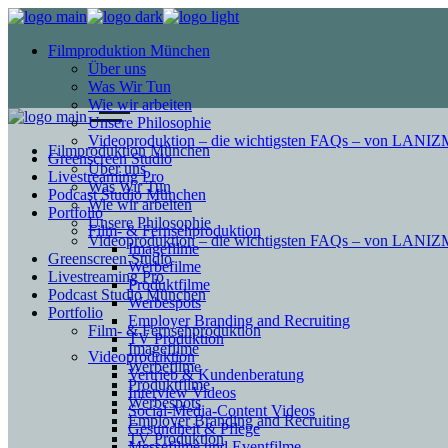
Filmproduktion München
Über uns
Was Wir Tun
Wie wir arbeiten
Unsere Philosophie
Videoproduktion – die wichtigsten FAQs – von LAN
Filmproduktion München
Greenscreen Studio
Über uns
Livestreaming Pro
Was Wir Tun
Podcast Studio München
Wie wir arbeiten
Portfolio
Unsere Philosophie
Film- & Fernsehproduktion
Videoproduktion – die wichtigsten FAQs – von LAN
Imagefilme
Greenscreen Studio
Werbefilme
Livestreaming Pro
Produktfilme
Podcast Studio München
Werbespots
Portfolio
Employer Branding and Recruiting
Film- & Fernsehproduktion
TV Produktion
Imagefilme
Videoproduktion
Werbefilme
Vertrieb & Kundenberatung
Produktfilme
Interview Videos
Werbespots
Social-Media-Content Videos
Employer Branding and Recruiting
Gesundheit & Pflege
TV Produktion
Mes­se­filme und Eventfilme