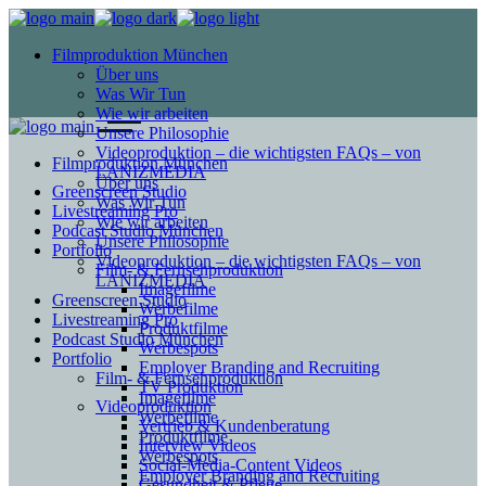
Filmproduktion München
Über uns
Was Wir Tun
Wie wir arbeiten
Unsere Philosophie
Videoproduktion – die wichtigsten FAQs – von
Filmproduktion München
LANIZMEDIA
Über uns
Greenscreen Studio
Was Wir Tun
Livestreaming Pro
Wie wir arbeiten
Podcast Studio München
Unsere Philosophie
Portfolio
Videoproduktion – die wichtigsten FAQs – von
Film- & Fernsehproduktion
LANIZMEDIA
Imagefilme
Greenscreen Studio
Werbefilme
Livestreaming Pro
Produktfilme
Podcast Studio München
Werbespots
Portfolio
Employer Branding and Recruiting
Film- & Fernsehproduktion
TV Produktion
Imagefilme
Videoproduktion
Werbefilme
Vertrieb & Kundenberatung
Produktfilme
Interview Videos
Werbespots
Social-Media-Content Videos
Employer Branding and Recruiting
Gesundheit & Pflege