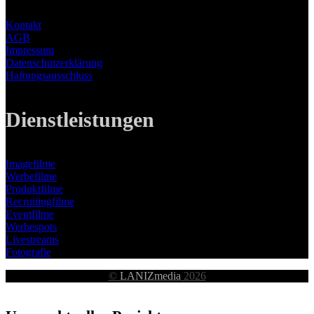
Kontakt
AGB
Impressum
Datenschutzerklärung
Haftungsausschluss
Dienstleistungen
Imagefilme
Werbefilme
Produktfilme
Recruitingfilme
Eventfilme
Werbespots
Livestreams
Fotografie
©
LANIZmedia
2026