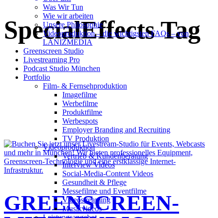
Was Wir Tun
Wie wir arbeiten
SpecialEffects Tag
Unsere Philosophie
Videoproduktion – die wichtigsten FAQs – von
LANIZMEDIA
Greenscreen Studio
Livestreaming Pro
Podcast Studio München
Portfolio
Film- & Fernsehproduktion
Imagefilme
Werbefilme
Produktfilme
Werbespots
Employer Branding and Recruiting
TV Produktion
Videoproduktion
Vertrieb & Kundenberatung
Interview Videos
Social-Media-Content Videos
Gesundheit & Pflege
Mes­se­filme und Eventfilme
GREENSCREEN-
Video­strea­ming
Musikvideos
Leis­tungs­an­ge­bot