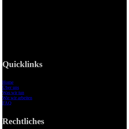
LANIZMEDIA GmbH
Ottobrunner Str. 28
82008 Unterhaching
Tel: +49 89 219 616 51
Mobil: +49 0176-76332833
E-Mail: info@lanizmedia.com
Web: www.lanizmedia.com
Quicklinks
Home
Über uns
Was wir tun
Wie wir arbeiten
FAQ
Rechtliches