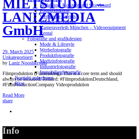
MIETSTUDIO –
Redak­ti­on, Kon­zept und Storyboard
Post­pro­duk­ti­on
LANIZMEDIA
Weiblliche Talents
Männliche Talents
GmbH
Kameraverleih München – Videoequipment
Rental
Fotografie und grafikdesign
Mode & Lifestyle
Werbefotografie
29. March 2025
Produktfotografie
Unkategorisiert
Medizinfotografie
by
Laniz Nooshkevins
Industriefotografie
Immobilienfotografie
Filmproduktion (Filmmaking): This is a core term and should
Kontakt aufnehmen
always be included. Related: #FilmproduktionDeutschland,
Blog
#FilmProductionCompany Videoproduktion
Read More
share
Info