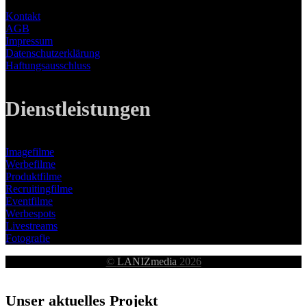
Kontakt
AGB
Impressum
Datenschutzerklärung
Haftungsausschluss
Dienstleistungen
Imagefilme
Werbefilme
Produktfilme
Recruitingfilme
Eventfilme
Werbespots
Livestreams
Fotografie
©
LANIZmedia
2026
Unser aktuelles Projekt