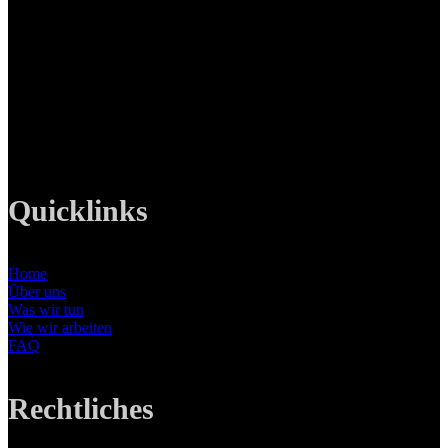
LANIZMEDIA GmbH
Ottobrunner Str. 28
82008 Unterhaching
Tel: +49 89 219 616 51
Mobil: +49 0176-76332833
E-Mail: info@lanizmedia.com
Web: www.lanizmedia.com
Quicklinks
Home
Über uns
Was wir tun
Wie wir arbeiten
FAQ
Rechtliches