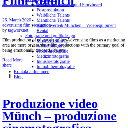
Film Munich
Redak­ti­on, Kon­zept und Storyboard
Post­pro­duk­ti­on
Weiblliche Talents
26. March 2020
Männliche Talents
advertising film production
Kameraverleih München – Videoequipment
by
tagworxnet
Rental
Fotografie und grafikdesign
Film production of advertising filmsAdvertising films as a marketing
Mode & Lifestyle
area are more or less short film productions with the primary goal of
Werbefotografie
being emotionally touched. It’s gre
Produktfotografie
Medizinfotografie
Read More
Industriefotografie
share
Immobilienfotografie
Kontakt aufnehmen
Blog
Produzione video
Münch – produzione