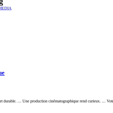
g
IZMEDIA
ue
t durable. … Une production cinématographique rend curieux. … Votr