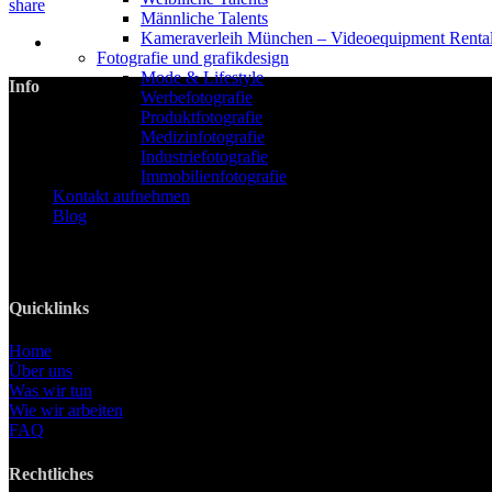
share
Männliche Talents
Kameraverleih München – Videoequipment Renta
Fotografie und grafikdesign
Mode & Lifestyle
Info
Werbefotografie
Produktfotografie
LANIZMEDIA GmbH
Medizinfotografie
Ottobrunner Str. 28
Industriefotografie
82008 Unterhaching
Immobilienfotografie
Kontakt aufnehmen
Tel: +49 89 219 616 51
Blog
Mobil: +49 0176-76332833
E-Mail: info@lanizmedia.com
Web: www.lanizmedia.com
Quicklinks
Home
Über uns
Was wir tun
Wie wir arbeiten
FAQ
Rechtliches