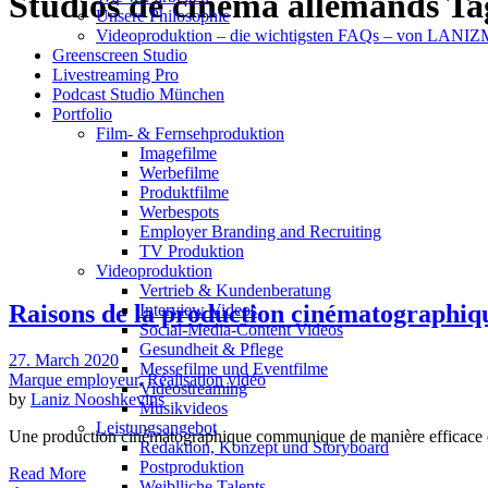
Studios de cinéma allemands Ta
Unsere Philosophie
Videoproduktion – die wichtigsten FAQs – von LAN
Greenscreen Studio
Livestreaming Pro
Podcast Studio München
Portfolio
Film- & Fernsehproduktion
Imagefilme
Werbefilme
Produktfilme
Werbespots
Employer Branding and Recruiting
TV Produktion
Videoproduktion
Vertrieb & Kundenberatung
Raisons de la production cinématographiq
Interview Videos
Social-Media-Content Videos
Gesundheit & Pflege
27. March 2020
Mes­se­filme und Eventfilme
Marque employeur
,
Réalisation vidéo
Video­strea­ming
by
Laniz Nooshkevins
Musikvideos
Leis­tungs­an­ge­bot
Une production cinématographique communique de manière efficace e
Redak­ti­on, Kon­zept und Storyboard
Post­pro­duk­ti­on
Read More
Weiblliche Talents