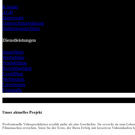
Kontakt
AGB
Impressum
Datenschutzerklärung
Haftungsausschluss
Dienstleistungen
Imagefilme
Werbefilme
Produktfilme
Recruitingfilme
Eventfilme
Werbespots
Livestreams
Fotografie
Unser aktuelles Projekt
Professionelle Videoproduktion erzählt mehr als eine Geschichte. Sie erweckt sie zum Lebe
Filmemachen erreichen. Seien Sie der Erste, der Ihren Erfolg mit kreativen Videoinhalten fei