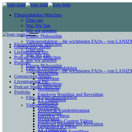
Filmproduktion München
Über uns
Was Wir Tun
Wie wir arbeiten
Unsere Philosophie
Videoproduktion – die wichtigsten FAQs – von LAN
Filmproduktion München
Greenscreen Studio
Über uns
Livestreaming Pro
Was Wir Tun
Podcast Studio München
Wie wir arbeiten
Portfolio
Unsere Philosophie
Film- & Fernsehproduktion
Videoproduktion – die wichtigsten FAQs – von LAN
Imagefilme
Greenscreen Studio
Werbefilme
Livestreaming Pro
Produktfilme
Podcast Studio München
Werbespots
Portfolio
Employer Branding and Recruiting
Film- & Fernsehproduktion
TV Produktion
Imagefilme
Videoproduktion
Werbefilme
Vertrieb & Kundenberatung
Produktfilme
Interview Videos
Werbespots
Social-Media-Content Videos
Employer Branding and Recruiting
Gesundheit & Pflege
TV Produktion
Mes­se­filme und Eventfilme